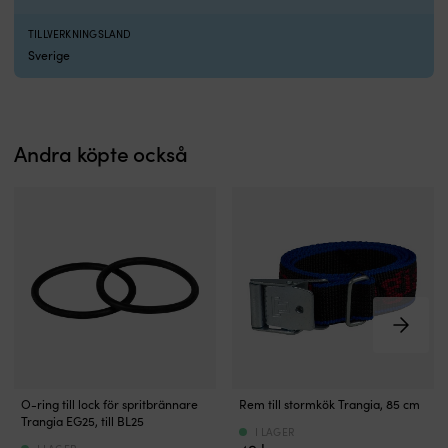
TILLVERKNINGSLAND
Sverige
Andra köpte också
O-
Praktisk
O-ring till lock för spritbrännare
Rem till stormkök Trangia, 85 cm
ring
rem
Trangia EG25, till BL25
som
som
I LAGER