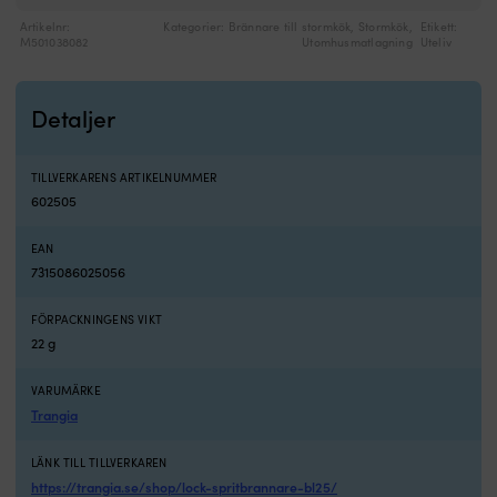
Artikelnr:
Kategorier:
Brännare till stormkök
,
Stormkök
,
Etikett:
M501038082
Utomhusmatlagning
Uteliv
Detaljer
TILLVERKARENS ARTIKELNUMMER
602505
EAN
7315086025056
FÖRPACKNINGENS VIKT
22 g
VARUMÄRKE
Trangia
LÄNK TILL TILLVERKAREN
https://trangia.se/shop/lock-spritbrannare-bl25/