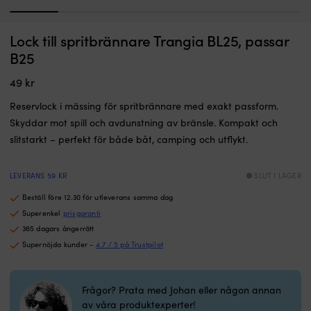
1
2
3
4
5
6
Lock till spritbrännare Trangia BL25, passar
B25
49
kr
Reservlock i mässing för spritbrännare med exakt passform.
Skyddar mot spill och avdunstning av bränsle. Kompakt och
slitstarkt – perfekt för både båt, camping och utflykt.
LEVERANS 59 KR
SLUT I LAGER
Beställ före 12.30 för utleverans samma dag
Superenkel
prisgaranti
365 dagars ångerrätt
Supernöjda kunder -
4.7 / 5 på Trustpilot
Frågor? Prata med Johan eller någon annan
av våra produktexperter!