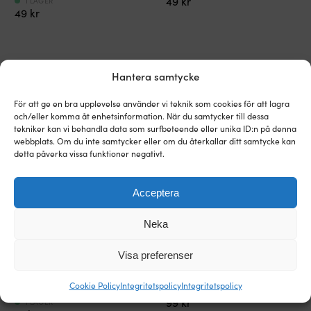
49
kr
I LAGER
säkerställer
håller
49
kr
tätning
ihop
av
stormkök
locket
eller
på
annan
spritbrännare
friluftsutrustning
Hantera samtycke
Alternativa produkter
och
under
minskar
transport.
För att ge en bra upplevelse använder vi teknik som cookies för att lagra
risken
Robust
och/eller komma åt enhetsinformation. När du samtycker till dessa
för
metallspänne
tekniker kan vi behandla data som surfbeteende eller unika ID:n på denna
bränsleläckage.
gör
webbplats. Om du inte samtycker eller om du återkallar ditt samtycke kan
Enkel
den
detta påverka vissa funktioner negativt.
att
enkel
byta
att
ut
hantera
Acceptera
vid
även
slitage
med
Neka
för
kalla
fortsatt
händer.
Skyddspåse
Förvärmare
säker
Låg
Visa preferenser
Skyddspåse till spritbrännare
Förvärmare till spritbrännare
som
till
användning,
vikt
Trangia Gula Påsen, för B25, 2-
Trangia FV21, för B25
förhindrar
spritbrännare
exempelvis
och
pack
Cookie Policy
Integritetspolicy
Integritetspolicy
I LAGER
galvanisk
som
på
85
99
kr
I LAGER
korrosion
gör
båt,
cm