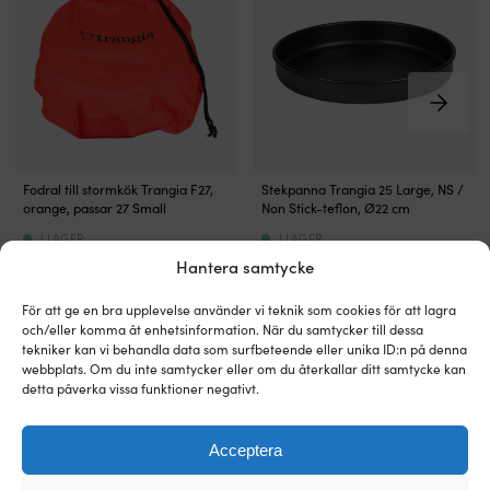
Klassiskt
Stekpanna
Fodral till stormkök Trangia F27,
Stekpanna Trangia 25 Large, NS /
orange
till
orange, passar 27 Small
Non Stick-teflon, Ø22 cm
fodral
kök
I LAGER
I LAGER
som
från
79
kr
199
kr
gör
Trangia,
Hantera samtycke
stormköket
eller
lätt
andra
För att ge en bra upplevelse använder vi teknik som cookies för att lagra
att
kök
och/eller komma åt enhetsinformation. När du samtycker till dessa
hitta
med
tekniker kan vi behandla data som surfbeteende eller unika ID:n på denna
Alternativa produkter
i
liknande
webbplats. Om du inte samtycker eller om du återkallar ditt samtycke kan
packningen.
mått
detta påverka vissa funktioner negativt.
Skyddar
Kompatibel
mot
med
Acceptera
repor,
Trangias
smuts
kök