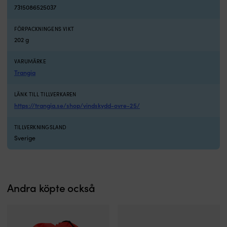
7315086525037
FÖRPACKNINGENS VIKT
202 g
VARUMÄRKE
Trangia
LÄNK TILL TILLVERKAREN
https://trangia.se/shop/vindskydd-ovre-25/
TILLVERKNINGSLAND
Sverige
Andra köpte också