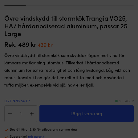
1
2
3
4
5
6
Övre vindskydd till stormkök Trangia VO25,
HA / hårdanodiserad aluminium, passar 25
Large
Rek.
489
kr
Det
Det
439
kr
ursprungliga
nuvarande
Övre vindskydd till stormkök som skyddar lågan mot vind för
priset
priset
jämnare matlagning utomhus. Tillverkat i hårdanodiserad
var:
är:
aluminium för extra reptålighet och lång livslängd. Låg vikt och
489 kr.
439 kr.
robust konstruktion gör det enkelt att ta med och använda i
tuffa miljöer, exempelvis vid sjö, hav eller fjäll.
LEVERANS 59 KR
3 I LAGER
Övre
Lägg i varukorg
vindskydd
till
stormkök
Beställ före 12.30 för utleverans samma dag
Trangia
VO25,
Superenkel
prisgaranti