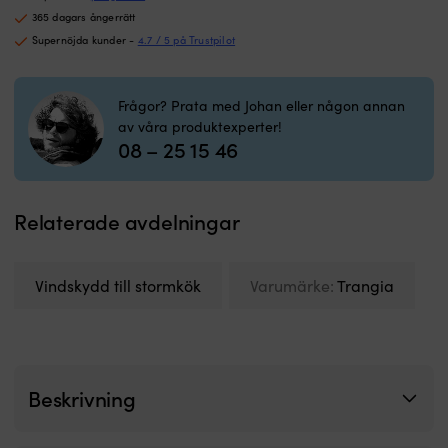
HA
365 dagars ångerrätt
/
Supernöjda kunder -
4.7 / 5 på Trustpilot
hårdanodiserad
aluminium,
passar
Frågor? Prata med Johan eller någon annan
25
av våra produktexperter!
Large
08 – 25 15 46
mängd
Relaterade avdelningar
Vindskydd till stormkök
Varumärke:
Trangia
Beskrivning