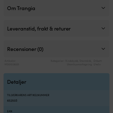
Om Trangia
Leveranstid, frakt & returer
Recensioner (0)
Artikelnr:
Kategorier:
Vindskydd
,
Stormkök
,
Etikett:
M501038331
Utomhusmatlagning
Uteliv
Detaljer
TILLVERKARENS ARTIKELNUMMER
652503
EAN