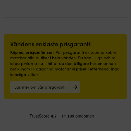
på
vattenlinjen
och
–
Förbehandlas
därmed
passar
med
ökad
lika
för
effektivitet
bra
underlaget
vid
i
avsedd
grövre
båt
primer
smuts
som
Kan
Kan
Världens enklaste prisgaranti!
i
även
spädas
hall
appliceras
ända
Köp nu, prisjämför sen.
Vår prisgaranti är superenkel: vi
eller
direkt
upp
matchar alla butiker i hela världen. Du kan i lugn och ro
badrum.
på
till
köpa prylarna nu – hittar du den billigare hos en annan
|
rengjord,
1:4
butik inom 14 dagar så matchar vi priset i efterhand. Inga
Båtmatta
avfettad
–
konstiga villkor.
med
&
räcker
marinblå
avslipad
länge
Läs mer om vår prisgaranti
design
glasfiber
&
och
Mycket
tar
välkommen-
god
lite
budskap
täckförmåga
plats
–
–
Applicera
skapar
gör
ett
trivsel
den
tunt
ombord
enkel
skikt