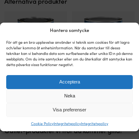
Alternativa produkter
enkel
&
att
vattenlinjen
skura
Perfekt
&
för
tvätta
att
bort
rengöra
Hantera samtycke
Används
vattenlinjen
på
och
För att ge en bra upplevelse använder vi teknik som cookies för att lagra
alla
missfärgat
och/eller komma åt enhetsinformation. När du samtycker till dessa
ytor
/
tekniker kan vi behandla data som surfbeteende eller unika ID:n på denna
behandlade
gulnat
webbplats. Om du inte samtycker eller om du återkallar ditt samtycke kan
detta påverka vissa funktioner negativt.
med
skrov
mjuka
–
Vattenbaserad
Transparent
oljor
eller
Träolja Owatrol Teak Protect
Träolja Owatrol Decksealer
Acceptera
inträngande
sealer
Eftrerbehandla
missfärgningar
träolja
BESTÄLLNINGSVARA
för
BESTÄLLNINGSVARA
med
och
529
kr
389
kr
som
trädäck
Deck
sot
Neka
är
Skyddar
Cleaner
runt
fyllig
&
för
avgasröret
Visa preferenser
och
framhäver
perfektion
på
med
strukturer
Lätt
båten
högt
–
Cookie Policy
Integritetspolicy
Integritetspolicy
att
Passar
Outlet-produkter vi tror du kommer gilla!
UV-
enkelt
använda
också
skydd
&
–
toppen