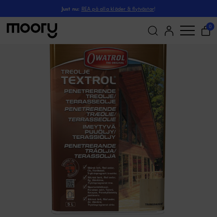
Träolja Owatrol Textrol
Båtvård & underhåll
-
Färg, lack & fernissor
-
Träoljor
-
Just nu:
REA på alla kläder & flytvästar
!
0
Sök
efter: