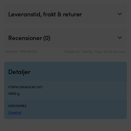
Leveranstid, frakt & returer
Recensioner (0)
Artikelnr:
M501001376
Kategorier:
Träoljor
,
Färg, lack & fernissor
Detaljer
FÖRPACKNINGENS VIKT
4950 g
VARUMÄRKE
Owatrol