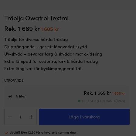
Träolja Owatrol Textrol
Rek.
1 669
kr
Det
Det
1 605
kr
ursprungliga
nuvarande
Träolja för diverse hårda träslag
priset
priset
Djupträngande – ger ett långvarigt skydd
var:
är:
UV-skydd – bevarar färg & skyddar mot oxidering
1
1
Extra lämpad för cederträ, lärk & hårda träslag
669 kr.
605 kr.
Extra långlivat för tryckimpregnerat trä
UTFÖRANDE
Det ursprun
Det n
Rek.
1 669
kr
1 605
kr
5 liter
1 I LAGER (FLER KAN KÖPAS)
Träolja
Lägg i varukorg
Owatrol
Textrol
mängd
Beställ före 12.30 för utleverans samma dag