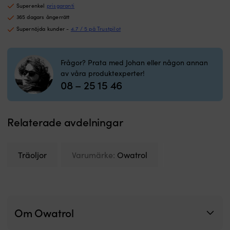
Superenkel
prisgaranti
365 dagars ångerrätt
Supernöjda kunder -
4.7 / 5 på Trustpilot
Frågor? Prata med Johan eller någon annan
av våra produktexperter!
08 – 25 15 46
Relaterade avdelningar
Träoljor
Varumärke:
Owatrol
Om Owatrol