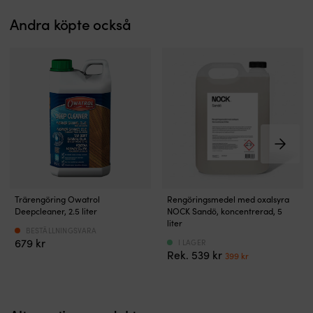
Andra köpte också
Kraftfullt
Högeffektivt
Trärengöring Owatrol
Rengöringsmedel med oxalsyra
djuprengöringsmedel
rengöringsmedel
Deepcleaner, 2.5 liter
NOCK Sandö, koncentrerad, 5
för
med
liter
BESTÄLLNINGSVARA
mjuka
oxalsyra
679
kr
I LAGER
oljor
–
Det
Det
539
kr
399
kr
Löser
för
ursprungliga
nuvarande
gammal
exempelvis
priset
priset
olja
skrov,
var:
är:
–
botten
539 kr.
399 kr.