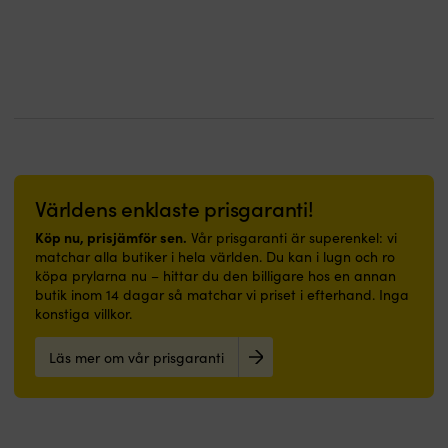
och
exteriört
Inget
Inget
Skyddar
var:
är:
i
behaglig
som
lim
lim
båten
579 kr.
499 kr.
reserv
att
interiör,
eller
eller
mot
när
gå
ovan
fogmassa
fogmassa
skav
det
på
vattenlinjen
krävs
krävs
&
är
–
Förbehandlas
–
–
stötar
dags
passar
med
skala
skala
|
för
lika
för
bort
bort
https://youtu.be/2N5EXCMV
byte.
bra
underlaget
filmen
filmen
https://youtu.be/Gzrvs6OSt3k
i
avsedd
&
&
båt
primer
fäst
fäst
Världens enklaste prisgaranti!
som
Kan
Gjord
Gjord
i
även
av
av
Köp nu, prisjämför sen.
Vår prisgaranti är superenkel: vi
hall
appliceras
nitrilgummi
nitrilgummi
matchar alla butiker i hela världen. Du kan i lugn och ro
eller
direkt
&
&
köpa prylarna nu – hittar du den billigare hos en annan
badrum.
på
PVC
PVC
butik inom 14 dagar så matchar vi priset i efterhand. Inga
|
rengjord,
–
–
konstiga villkor.
Båtmatta
avfettad
som
som
med
&
är
är
Läs mer om vår prisgaranti
marinblå
avslipad
resistent
resistent
design
glasfiber
mot
mot
och
Mycket
saltvatten,
saltvatten,
välkommen-
god
UV,
UV,
budskap
täckförmåga
värme,
värme,