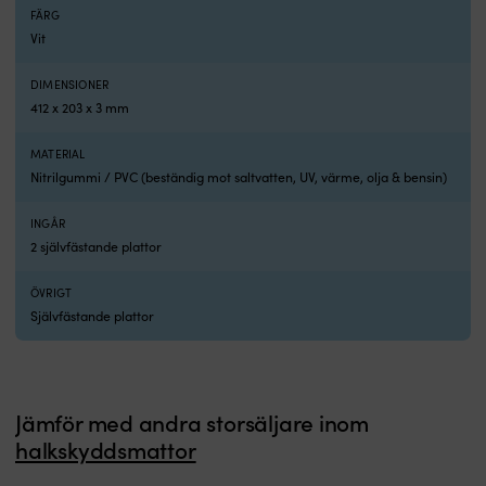
Zinkanod
FÄRG
Tecnoseal
Vit
71190
är
DIMENSIONER
särskilt
412 x 203 x 3 mm
framtagen
för
MATERIAL
dig
Nitrilgummi / PVC (beständig mot saltvatten, UV, värme, olja & bensin)
som
har
båten
INGÅR
i
2 självfästande plattor
saltvatten.
Zink
ÖVRIGT
är
Självfästande plattor
det
material
som
ger
bäst
Jämför med andra storsäljare inom
skydd
halkskyddsmattor
mot
korrosion