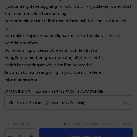
anod
s
Fjädrande golvbeläggning för alla båtar – tjockleken på endast
minskar
in
risken
lå
3 mm ger en enkel bearbetning
för
i
Anpassar sig perfekt till skrovets form och tätt mot vatten och
rostskador,
v
fukt
förlänger
Fö
Kan enkelt kapas med vanlig sax eller kartongkniv – för en
livslängden
s
på
g
perfekt passform
känsliga
at
Bör endast appliceras på en torr och fettfri yta
komponenter
d
Rengör inte med en grova borstor, högtryckstvätt,
och
tå
minimerar
m
hushållsrengöringsmedel eller lösningsmedel
behovet
vi
Använd skonsam rengöring, mjuka borstar eller en
av
M
mikrofibersvamp
kostsamma
ö
reparationer.
l
UTFÖRANDE
:
VIT - 412 X 203 X 3 MM (2-PACK - SJÄLVFÄSTANDE)
Byt
o
ut
h
anoden
u
när
i
hälften
fa
är
H
LEVERANS 59 KR
BESTÄLLNINGSVARA | 3 - 6 ARBETSDAGAR
förbrukad
c
Halkskyddsmatta
och
2
Lägg i varukorg