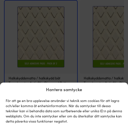
i
marina
miljöer
med
hög
salthalt.
Genom
att
använda
rätt
anodmaterial
minskar
du
risken
för
Halkskyddsmatta / halkskydd båt
Halkskyddsmatta / halkskyd
att
Treadmaster Anti-Slip Diamond Pattern
Treadmaster Anti-Slip Diam
motordelar
(PSA) White Sand, 412 x 203 x 3 mm, 2-
(PSA) White Sand, 275 x 135
Hantera samtycke
pack
pack
och
propeller
BESTÄLLNINGSVARA | 3 - 6 ARBETSDAGAR
BESTÄLLNINGSVARA | 3 - 6
För att ge en bra upplevelse använder vi teknik som cookies för att lagra
Det
Det
Rek.
739
kr
319
kr
rostar,
689
kr
och/eller komma åt enhetsinformation. När du samtycker till dessa
ursprungliga
nuvarande
vilket
tekniker kan vi behandla data som surfbeteende eller unika ID:n på denna
priset
priset
bidrar
webbplats. Om du inte samtycker eller om du återkallar ditt samtycke kan
FÄRG
var:
är:
FÄRG
till
detta påverka vissa funktioner negativt.
739 kr.
689 kr.
White Sand
White Sand
färre