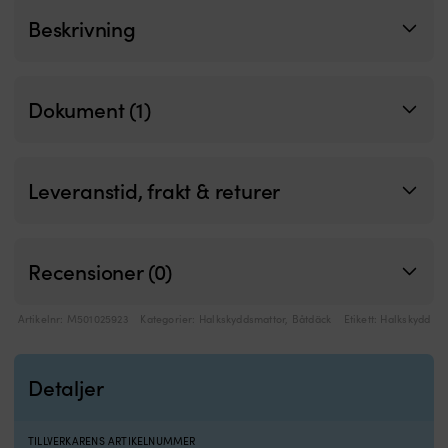
Anpassad
Beskrivning
för
Sidepower
SP55S,
75T,
Dokument (1)
95T,
SE60,
SE80,
SE100
Leveranstid, frakt & returer
och
SE185
Ger
effektivt
skydd
Recensioner (0)
mot
korrosion
Artikelnr:
M501025923
Kategorier:
Halkskyddsmattor
,
Båtdäck
Etikett:
Halkskydd
på
bogpropellern
Förbrukas
–
Detaljer
byt
när
hälften
TILLVERKARENS ARTIKELNUMMER