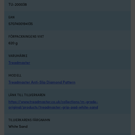
är
TU-200038
borta
Skyddar
EAN
motorns
5707400194135
känsliga
delar
och
FÖRPACKNINGENS VIKT
förlänger
620 g
livslängden
Köp
VARUMÄRKE
gärna
Treadmaster
flera
för
MODELL
att
Treadmaster Anti-Slip Diamond Pattern
undvika
onödiga
avbrott,
LÄNK TILL TILLVERKAREN
väntetid
https://www.treadmaster.co.uk/collections/m-grade-
och
original/products/treadmaster-grip-pad-white-sand
extra
frakt
TILLVERKARENS FÄRGNAMN
Zink
White Sand
för
saltvatten