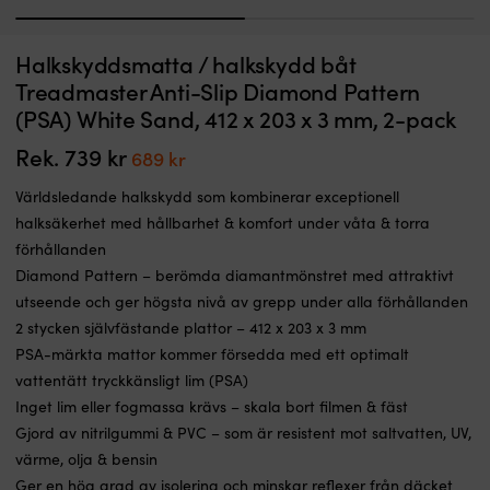
1
2
Zinkanod
Ve
Halkskyddsmatta / halkskydd båt
Zinkanod Tecnoseal 71190, för bogpropeller, passar Sidepower SP55S,
M
ger
s
75T, 95T, SE60, SE80, SE100 & SE185
Treadmaster Anti-Slip Diamond Pattern
optimalt
f
(PSA) White Sand, 412 x 203 x 3 mm, 2-pack
I LAGER
skydd
u
129
kr
mot
v
Rek.
739
kr
Det
Det
689
kr
galvanisk
o
ursprungliga
nuvarande
korrosion
g
Världsledande halkskydd som kombinerar exceptionell
i
g
priset
priset
saltvatten
ve
halksäkerhet med hållbarhet & komfort under våta & torra
var:
är:
och
i
förhållanden
739 kr.
689 kr.
är
b
Diamond Pattern – berömda diamantmönstret med attraktivt
anpassad
v
utseende och ger högsta nivå av grepp under alla förhållanden
för
d
specifika
G
2 stycken självfästande plattor – 412 x 203 x 3 mm
motor-,
g
PSA-märkta mattor kommer försedda med ett optimalt
drev-,
ve
vattentätt tryckkänsligt lim (PSA)
propeller-
o
Inget lim eller fogmassa krävs – skala bort filmen & fäst
eller
vi
skrovdelar.
Ul
Gjord av nitrilgummi & PVC – som är resistent mot saltvatten, UV,
Korrekt
1
värme, olja & bensin
monterad
po
Ger en hög grad av isolering och minskar reflexer från däcket