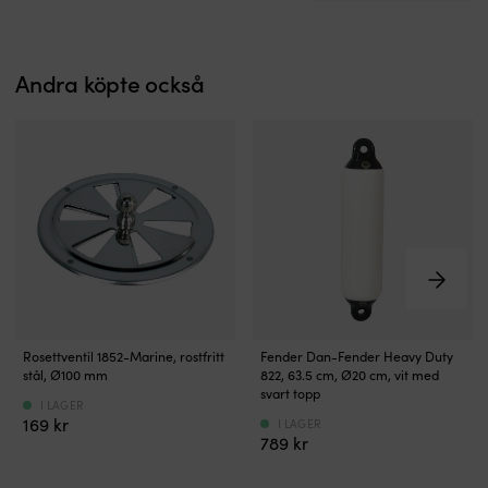
SE60,
SE80,
SE100
och
Andra köpte också
SE185.
Korrekt
placerad
anod
skyddar
bogpropellerns
känsliga
delar
mot
galvanisk
korrosion
–
ett
Robust
Cylinderformad
vanligt
Rosettventil 1852-Marine, rostfritt
Fender Dan-Fender Heavy Duty
rosettventil
fender
problem
stål, Ø100 mm
822, 63.5 cm, Ø20 cm, vit med
i
–
när
svart topp
I LAGER
rostfritt
rejäl
båten
169
kr
I LAGER
stål
&
används
789
kr
Tillverkat
robust
regelbundet
i
Högkvalitativt
i