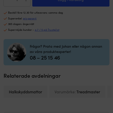
/
ha
m
halkskydd
gärna
i
båt
en
b
Beställ före 12.30 för utleverans samma dag
Treadmaster
extra
c
Anti-
Superenkel
prisgaranti
i
4
Slip
365 dagars ångerrätt
reserv
x
Diamond
Supernöjda kunder -
4.7 / 5 på Trustpilot
för
31
Pattern
att
c
(PSA)
undvika
White
driftstopp
Frågor? Prata med Johan eller någon annan
Sand,
och
av våra produktexperter!
412
extra
08 – 25 15 46
x
frakt.
203
|
x
Zink
3
Relaterade avdelningar
–
mm,
optimalt
2-
skydd
pack
för
mängd
Halkskyddsmattor
Varumärke:
Treadmaster
dig
med
båt
i
saltvatten