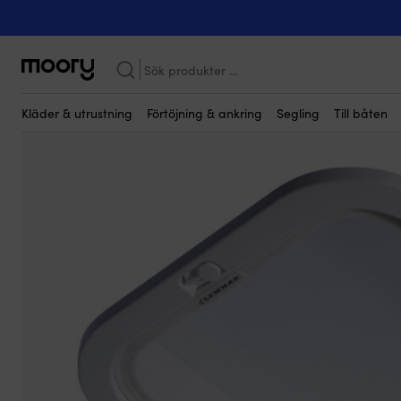
Till båten
-
Båtluckor
-
Innerramar
-
Innerram / trimkit till däck
Sök
efter:
Kläder & utrustning
Förtöjning & ankring
Segling
Till båten