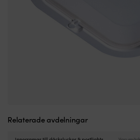
Relaterade avdelningar
Innerramar till däcksluckor & portlights
Varumär