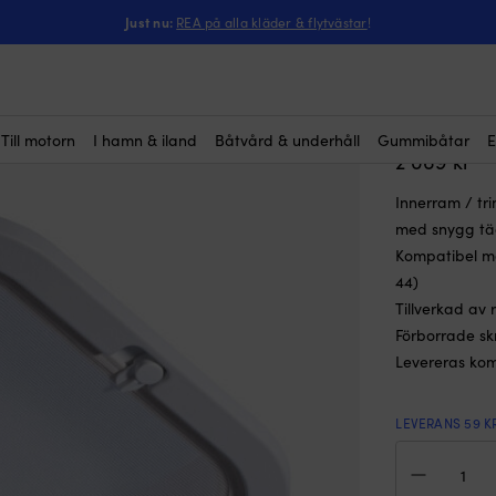
slucka, vit, med myggnät, passar Lewmar Flush, Low & Medium Profile (
Just nu:
REA på alla kläder & flytvästar
!
Innerram 
myggnät
Profile (
Till motorn
I hamn & iland
Båtvård & underhåll
Gummibåtar
E
2 069
kr
Innerram / tri
med snygg täc
Kompatibel me
44)
Tillverkad av 
Förborrade sk
Levereras kom
LEVERANS 59 K
Inn
/
trim