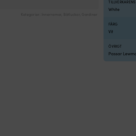
TILLVERKAREN
White
Kategorier:
Innerramar
,
Båtluckor
,
Gardiner
FÄRG
Vit
ÖVRIGT
Passar Lewmar