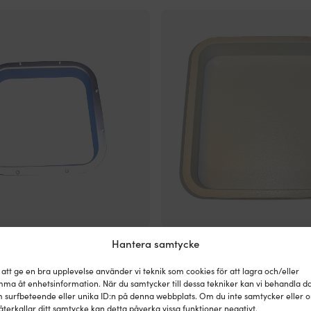
Innerram
kit till däckslucka, aluminium, 500
Innerram / trimkit till däckslucka, 
Hantera samtycke
/
sar Gebo Skylight Standard
Moonlight Powerboat S55 (470 x
trimkit
1 139
kr
till
 att ge en bra upplevelse använder vi teknik som cookies för att lagra och/eller
BESTÄLLNINGSVARA
BE
ma åt enhetsinformation. När du samtycker till dessa tekniker kan vi behandla d
däcksluckor
 surfbeteende eller unika ID:n på denna webbplats. Om du inte samtycker eller 
från
återkallar ditt samtycke kan detta påverka vissa funktioner negativt.