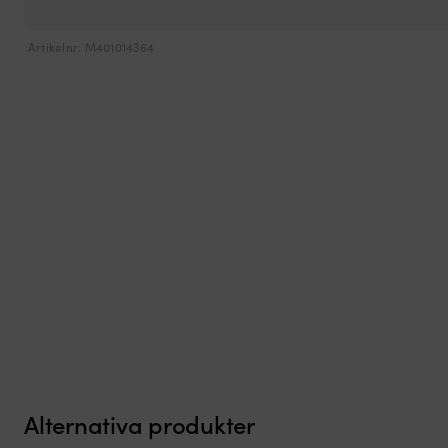
Artikelnr:
M401014364
Alternativa produkter