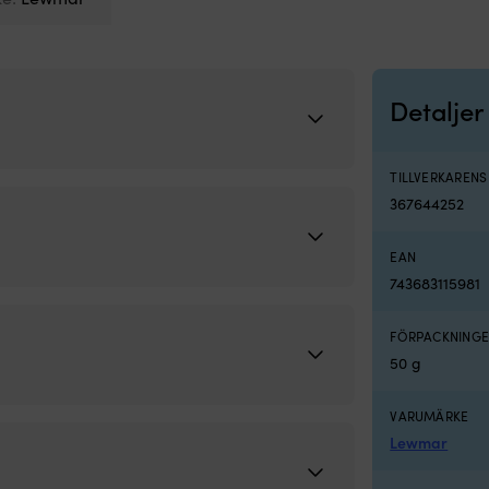
Detaljer
TILLVERKAREN
367644252
EAN
743683115981
FÖRPACKNINGE
50 g
VARUMÄRKE
Lewmar