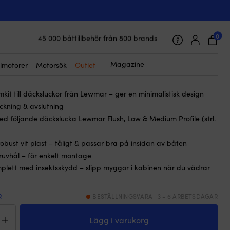
strl. 44)
/ trimkit till däckslucka, vit, med
, passar Lewmar Flush, Low & Medium
0
45 000 båttillbehör från 800 brands
Galet snabb frakt & superenkel prisgaranti
strl. 44)
Supernöjda kunder – 4.7/5 på Trustpilot
Magazine
lmotorer
Motorsök
Outlet
mkit till däcksluckor från Lewmar – ger en minimalistisk design
kning & avslutning
d följande däckslucka Lewmar Flush, Low & Medium Profile (strl.
robust vit plast – tåligt & passar bra på insidan av båten
ruvhål – för enkelt montage
plett med insektsskydd – slipp myggor i kabinen när du vädrar
R
BESTÄLLNINGSVARA | 3 - 6 ARBETSDAGAR
erram
Lägg i varukorg
kit