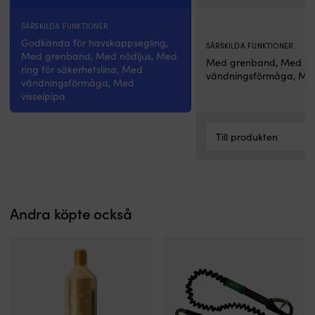
eller
med
SÄRSKILDA FUNKTIONER
integrerad
Godkända för havskappsegling,
säkerhetssele
SÄRSKILDA FUNKTIONER
Med grenband, Med nödljus, Med
(sele).
Med grenband, Med
ring för säkerhetslina, Med
Modellerna
vändningsförmåga, Med
vändningsförmåga, Med
med
visselpipa
sele
har
en
Till produkten
vävd
ögla
för
att
fästa
säkerhetslinan,
Andra köpte också
vilket
ger
extra
trygghet
på
däck
i
sjö