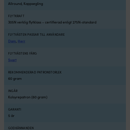
med
Allround, Kappsegling
västar
med
FLYTKRAFT
fasta
305N verklig flytklass – certifierad enligt 275N-standard
flytelement
är
en
FLYTVÄSTEN PASSAR TILL ANVÄNDARE
uppblåsbar
Dam
Herr
,
väst
smidigare
FLYTVÄSTENS FÄRG
och
Svart
mer
bekväm
att
REKOMMENDERAD PATRONSTORLEK
bära
60 gram
hela
dagen.
INGÅR
Välj
Kolsyrepatron (60 gram)
utförande
–
GARANTI
så
5 år
skiljer
sig
modellerna
GODKÄNNANDEN