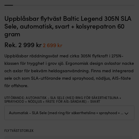
1
2
3
4
5
6
7
8
9
10
11
12
13
14
1
Uppblåsbar
N
Uppblåsbar flytväst Baltic Legend 305N SLA
Uppblåsbar flytväst Baltic Legend 305N, manuell, röd + kolsyrepatron 60
N
räddningsväst
–
gram
S
Sele, automatisk, svart + kolsyrepatron 60
med
g
gram
BESTÄLLNINGSVARA
cirka
at
Det
Det
2 199
kr
1 979
kr
305N
d
ursprungliga
nuvarande
Rek.
2 999
kr
Det
Det
2 699
kr
flytkraft
s
priset
priset
ursprungliga
nuvarande
i
i
var:
är:
Uppblåsbar räddningsväst med cirka 305N flytkraft i 275N-
275N-
al
priset
priset
2 199 kr.
1 979 kr.
klassen
v
klassen för trygghet i grov sjö. Ergonomisk design avlastar nacke
var:
är:
för
K
och axlar för bekväm heldagsanvändning. Finns med integrerad
2
2
trygghet
m
sele och som SLA-utförande med sprayhood, nödljus, AIS-fäste
i
al
999 kr.
699 kr.
för offshore.
grov
Ba
sjö.
S
Ergonomisk
v
UTFÖRANDE
:
AUTOMATISK - SLA SELE (MED RING FÖR SÄKERTHETSLINA +
SPRAYHOOD + NÖDLJUS + FÄSTE FÖR AIS-SÄNDARE) - SVART
design
&
avlastar
Ba
nacke
u
och
vä
axlar
f
FLYTVÄSTSTORLEK
för
C