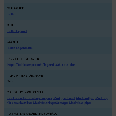
enligt
275N-
VARUMÄRKE
standarden.
Baltic
Den
ger
SERIE
högsta
Baltic Legend
nivån
av
MODELL
trygghet
Baltic Legend 305
på
öppet
vatten
LÄNK TILL TILLVERKAREN
–
https://baltic.se/produkt/legend-305-sele-sla/
vid
segling,
TILLVERKARENS FÄRGNAMN
motorbåt
Svart
och
i
väder
VIKTIGA FLYTVÄSTEGENSKAPER
som
Godkända för havskappsegling
Med grenband
Med nödljus
Med ring
,
,
,
ställer
för säkerhetslina
Med vändningsförmåga
Med visselpipa
,
,
krav.
Jämfört
FLYTVÄSTENS ANVÄNDNINGSOMRÅDE