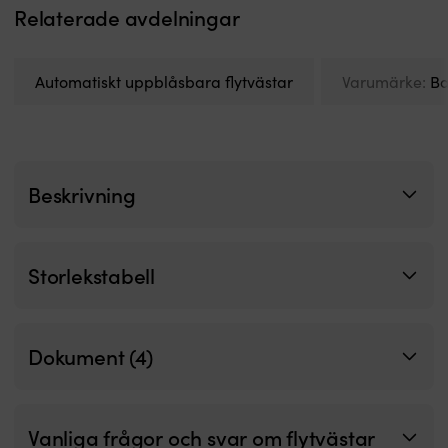
Relaterade avdelningar
Inspektionsfönster,
m
visselpipa
m
och
cl
grenband
N
Automatiskt uppblåsbara flytvästar
Varumärke:
Ba
gör
ak
säkerhetskontrollen
a
enkel
vi
varje
k
gång.
m
Versioner
v
Beskrivning
med
m
integrerad
k
sele
o
för
st
Storlekstabell
säkerhetslina
m
ökar
säkerheten
ombord.
Dokument (4)
SLA-
modeller
med
sprayhood,
Vanliga frågor och svar om flytvästar
nödljus