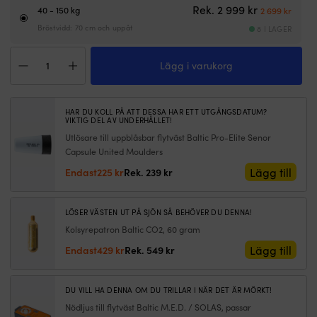
bekväm
1
Det ursprun
Det n
Rek.
2 999
kr
40 - 150 kg
2 699
kr
heldagsanvändning.
En
Finns
m
Bröstvidd: 70 cm och uppåt
8 I LAGER
med
–
Uppblåsbar
integrerad
m
Lägg i varukorg
flytväst
sele
s
Baltic
och
m
Legend
som
i
305N
SLA-
fä
HAR DU KOLL PÅ ATT DESSA HAR ETT UTGÅNGSDATUM?
SLA
utförande
Ak
VIKTIG DEL AV UNDERHÅLLET!
Sele,
med
a
Utlösare till uppblåsbar flytväst Baltic Pro-Elite Senor
automatisk,
sprayhood,
–
Capsule United Moulders
svart
nödljus,
t
Det
Det
Lägg till
Endast
225
kr
Rek.
239
kr
+
AIS-
vi
ursprungliga
nuvarande
kolsyrepatron
fäste
k
priset
priset
60
för
m
var:
är:
gram
LÖSER VÄSTEN UT PÅ SJÖN SÅ BEHÖVER DU DENNA!
offshore.
v
239 kr.
225 kr.
mängd
|
K
Kolsyrepatron Baltic CO2, 60 gram
305N
st
Det
Det
Lägg till
Endast
429
kr
Rek.
549
kr
flytkraft
m
ursprungliga
nuvarande
i
o
priset
priset
275N-
d
var:
är:
DU VILL HA DENNA OM DU TRILLAR I NÄR DET ÄR MÖRKT!
klassen
vil
549 kr.
429 kr.
Nödljus till flytväst Baltic M.E.D. / SOLAS, passar
ger
d