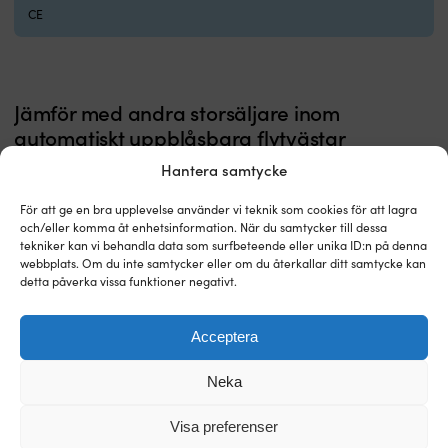
Du
CE
väljer
mellan
automatisk
eller
manuell
Jämför med andra storsäljare inom
uppblåsning.
automatiskt uppblåsbara flytvästar
Automatisk
uppblåsning
Hantera samtycke
triggas
vid
För att ge en bra upplevelse använder vi teknik som cookies för att lagra
kontakt
och/eller komma åt enhetsinformation. När du samtycker till dessa
med
tekniker kan vi behandla data som surfbeteende eller unika ID:n på denna
vatten
webbplats. Om du inte samtycker eller om du återkallar ditt samtycke kan
–
detta påverka vissa funktioner negativt.
en
trygg
lösning
Acceptera
när
något
Neka
händer
oväntat.
Visa preferenser
Manuell
Uppblåsbar flytväst Baltic Legend 305N
Uppblåsbar flytväst Baltic A