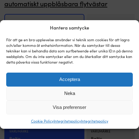
automatiskt uppblåsbara flytvästar
hur
o
du
i
genomför
s
en
lj
självkontroll.
m
Hantera samtycke
Din
bl
uppblåsbara
m
För att ge en bra upplevelse använder vi teknik som cookies för att lagra
flytväst
o
och/eller komma åt enhetsinformation. När du samtycker till dessa
från
r
tekniker kan vi behandla data som surfbeteende eller unika ID:n på denna
Baltic
g
webbplats. Om du inte samtycker eller om du återkallar ditt samtycke kan
detta påverka vissa funktioner negativt.
skall
et
servas
m
en
kl
Acceptera
gång
u
om
u
året
at
Neka
av
p
Uppblåsbar flytväst Baltic Winner Sele
Uppblåsbar flytväst Baltic A
en
fu
150N, automatisk, svart + kolsyrepatron
dam, automatisk, marin/vit 
Visa preferenser
BALTIC
P
33 gram
kolsyrepatron 33 gram
Det
Det
Det
De
Rek.
1 499
kr
Rek.
2 399
kr
certifierad
k
1 296
kr
1 906
kr
ursprungliga
nuvarande
ursprun
nu
Cookie Policy
Integritetspolicy
Integritetspolicy
servicestation.
o
priset
priset
priset
pr
Underlåtelse
ko
VARUMÄRKE
var:
är:
VARUMÄRKE
var:
är
att
D
1
1
2
1
Baltic
Baltic