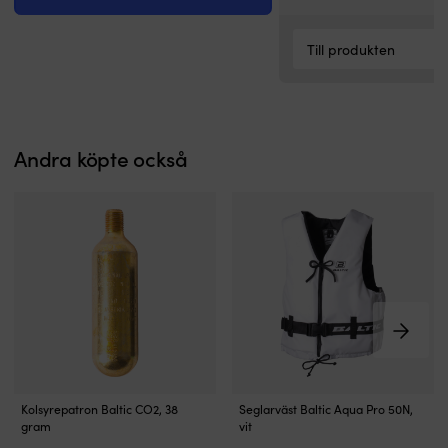
u
st
n
Till produkten
d
si
el
rö
d
Andra köpte också
ak
o
V
s
d
o
s
is
m
et
re
s
o
Kolsyrepatron
Allround
k
Kolsyrepatron Baltic CO2, 38
Seglarväst Baltic Aqua Pro 50N,
(38
50N-
–
gram
vit
gram)
seglarväst
e