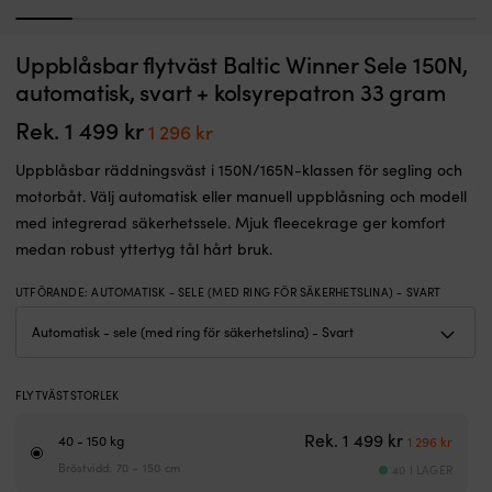
1
2
3
4
5
6
7
8
Kolsyrepatron
5
Uppblåsbar flytväst Baltic Winner Sele 150N,
Kolsyrepatron Baltic CO2, 33 gram
S
(33
s
automatisk, svart + kolsyrepatron 33 gram
gram)
I LAGER
fö
239
kr
till
s
Rek.
1 499
kr
Det
Det
1 296
kr
uppblåsbara
i
ursprungliga
nuvarande
flytvästar
l
Uppblåsbar räddningsväst i 150N/165N-klassen för segling och
priset
priset
Kompatibel
m
motorbåt. Välj automatisk eller manuell uppblåsning och modell
med
U
var:
är:
med integrerad säkerhetssele. Mjuk fleecekrage ger komfort
Baltics
d
1
1
flytvästar
m
medan robust yttertyg tål hårt bruk.
499 kr.
296 kr.
med
s
säkerhetsstift
fö
UTFÖRANDE
:
AUTOMATISK - SELE (MED RING FÖR SÄKERHETSLINA) - SVART
Bra
s
att
ju
ha
s
en
m
extra
sk
FLYTVÄSTSTORLEK
om
F
din
i
Det ursprun
Det n
Rek.
1 499
kr
40 - 150 kg
1 296
kr
flytväst
U
Bröstvidd: 70 – 150 cm
40 I LAGER
löser
g