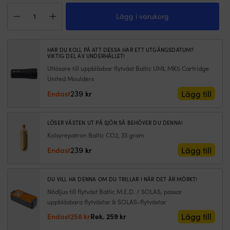
ut
fö
Uppblåsbar
sig
h
Lägg i varukorg
flytväst
|
sy
Baltic
20g
o
Winner
CO2-
n
Sele
patron
h
HAR DU KOLL PÅ ATT DESSA HAR ETT UTGÅNGSDATUM?
150N,
VIKTIG DEL AV UNDERHÅLLET!
till
|
automatisk,
Baltics
5
Utlösare till uppblåsbar flytväst Baltic UML MK5 Cartridge
svart
uppblåsbara
s
United Moulders
+
flytvästar
fö
239
Lägg till
Endast
kr
kolsyrepatron
med
s
33
säkerhetsstift.
–
gram
När
s
mängd
LÖSER VÄSTEN UT PÅ SJÖN SÅ BEHÖVER DU DENNA!
du
rö
Kolsyrepatron Baltic CO2, 33 gram
köper
u
en
k
239
Lägg till
Endast
kr
ny
L
uppblåsbara
k
flytväst
m
DU VILL HA DENNA OM DU TRILLAR I NÄR DET ÄR MÖRKT!
kommer
s
Nödljus till flytväst Baltic M.E.D. / SOLAS, passar
den
g
uppblåsbara flytvästar & SOLAS-flytvästar
komplett
rö
med
o
Det
Det
Lägg till
Endast
258
kr
Rek.
259
kr
CO2-
t
ursprungliga
nuvarande