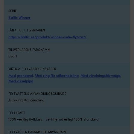
20g
jo
CO2
S
SERIE
KIT
al
Baltic Winner
#2420”
5
Du
v
LÄNK TILL TILLVERKAREN
kan
ä
https://baltic.se/produkt/winner-sele-flytvast/
lätt
d
få
a
fram
fö
TILLVERKARENS FÄRGNAMN
rätt
s
Svart
gaspatron
o
till
v
VIKTIGA FLYTVÄSTEGENSKAPER
din
in
Med grenband
Med ring för säkerhetslina
Med vändningsförmåga
,
,
,
flytväst
e
Med visselpipa
genom
m
att
p
FLYTVÄSTENS ANVÄNDNINGSOMRÅDE
söka
til
Allround, Kappsegling
på
r
artikelnumret
D
som
g
FLYTKRAFT
du
d
150N verklig flytklass – certifierad enligt 150N-standard
hittar
sä
tryckt
l
FLYTVÄSTEN PASSAR TILL ANVÄNDARE