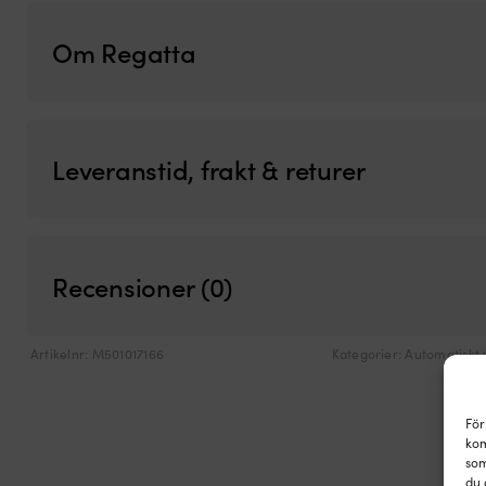
Om Regatta
Leveranstid, frakt & returer
Recensioner (0)
Artikelnr:
M501017166
Kategorier:
Automatiskt 
För
kom
som
du 