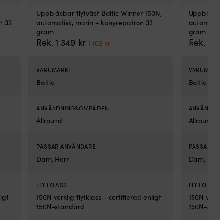
gö
båt
Uppblåsbar flytväst Baltic Winner 150N,
Uppblåsba
rol
n 33
automatisk, marin + kolsyrepatron 33
automatis
me
gram
gram
enk
Det
Det
Rek.
1 349
kr
Rek.
1 
1 102
kr
oc
e
ursprungliga
nuvarande
far
priset
priset
vat
var:
är:
VARUMÄRKE
VARUMÄR
De
1
1
Baltic
Baltic
är
349 kr.
102 kr.
gjo
för
ANVÄNDNINGSOMRÅDEN
ANVÄNDN
1
Allround
Allround
per
oc
pas
PASSAR ANVÄNDARE
PASSAR A
för
Dam, Herr
Dam, Her
lek
oc
rek
FLYTKLASS
FLYTKLASS
ba
ligt
150N verklig flytklass - certifierad enligt
150N verkl
fri
150N-standard
150N-sta
De
fyr