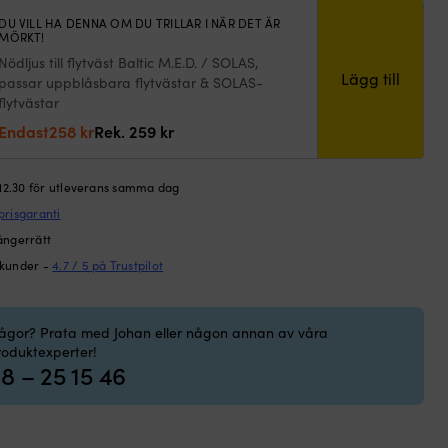
DU VILL HA DENNA OM DU TRILLAR I NÄR DET ÄR
MÖRKT!
Nödljus till flytväst Baltic M.E.D. / SOLAS,
Lägg till
passar uppblåsbara flytvästar & SOLAS-
flytvästar
Det
Det
Endast
258
kr
Rek.
259
kr
ursprungliga
nuvarande
priset
priset
 12.30 för utleverans samma dag
var:
är:
prisgaranti
259 kr.
258 kr.
ångerrätt
 kunder -
4.7 / 5 på Trustpilot
rågor? Prata med Johan eller någon annan av våra
roduktexperter!
8 – 25 15 46