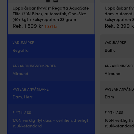
Uppblåsbar flytväst Regatta AquaSafe
Uppblåsbar fly
Elite 170N Black, automatisk, One-Size
dam, automatis
(40+ kg) + kolsyrepatron 33 gram
kolsyrepatron 
Det
Det
Rek.
1 599
kr
Rek.
2 399
k
1 331
kr
ursprungliga
nuvarande
priset
priset
var:
är:
VARUMÄRKE
VARUMÄRKE
1
1
Regatta
Baltic
599 kr.
331 kr.
ANVÄNDNINGSOMRÅDEN
ANVÄNDNINGS
Allround
Allround
PASSAR ANVÄNDARE
PASSAR ANVÄN
Dam, Herr
Dam
FLYTKLASS
FLYTKLASS
170N verklig flytklass - certifierad enligt
165N verklig fly
150N-standard
150N-standard