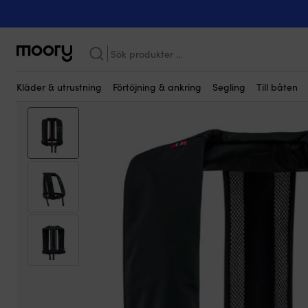
Kanske någon av dessa produkter kan i
På människan
-
Flytvästar
-
Uppblåsbara flytvästar
-
Automatisk
gram
Sök
efter:
Kläder & utrustning
Förtöjning & ankring
Segling
Till båten
Kampanj!
Bättre & billigare!