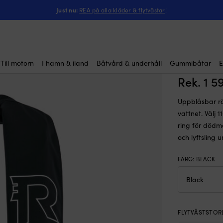
ntressera dig?
t uppblåsbara flytvästar
-
Uppblåsbar flytväst Regatta AquaSafe Elit
Just nu:
REA på alla kläder & flytvästar
!
Uppblåsb
170N Bla
kolsyre
Till motorn
I hamn & iland
Båtvård & underhåll
Gummibåtar
E
Rek.
1 5
Uppblåsbar rä
vattnet. Välj 
ring för dödm
och lyftsling 
FÄRG
:
BLACK
FLYTVÄSTSTOR