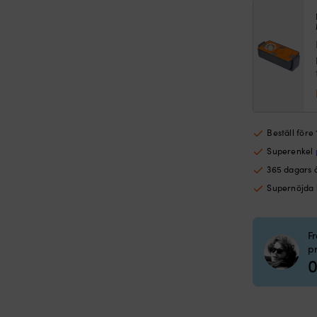
Beställ före
Superenkel
365 dagars 
Supernöjda
F
p
0