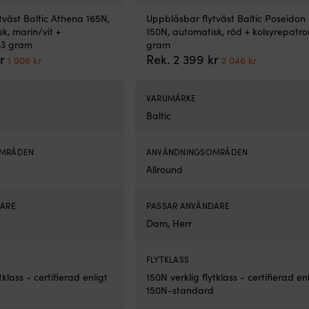
tväst Baltic Athena 165N,
Uppblåsbar flytväst Baltic Poseidon
k, marin/vit +
150N, automatisk, röd + kolsyrepatro
33 gram
gram
Det
Det
Det
Det
r
Rek.
2 399
kr
1 906
kr
2 046
kr
ursprungliga
nuvarande
ursprungliga
nuvarand
priset
priset
priset
priset
var:
är:
var:
är:
VARUMÄRKE
2
1
2
2
Baltic
399 kr.
906 kr.
399 kr.
046 kr.
OMRÅDEN
ANVÄNDNINGSOMRÅDEN
Allround
DARE
PASSAR ANVÄNDARE
Dam, Herr
FLYTKLASS
tklass - certifierad enligt
150N verklig flytklass - certifierad en
150N-standard