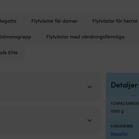
 svart + kolsyrepatron 33 gram
Regatta
Flytvästar för damer
Flytvästar för herrar
 dödmansgrepp
Flytvästar med vändningsförmåga
fe Elite
Detaljer
FÖRPACKNINGE
1000 g
r
VARUMÄRKE
Regatta