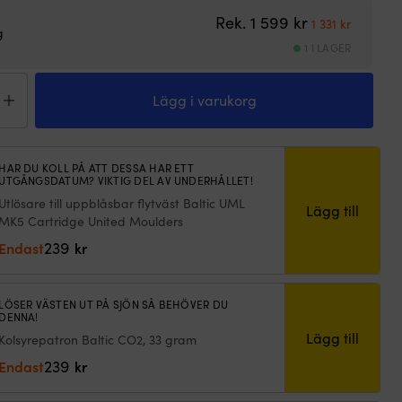
Det ursprungli
Det nuva
Rek.
1 599
kr
1 331
kr
g
1 I LAGER
blåsbar
väst
Lägg i varukorg
atta
aSafe
N
HAR DU KOLL PÅ ATT DESSA HAR ETT
UTGÅNGSDATUM? VIKTIG DEL AV UNDERHÅLLET!
k,
matisk,
Utlösare till uppblåsbar flytväst Baltic UML
Lägg till
-
MK5 Cartridge United Moulders
239
Endast
kr
yrepatron
LÖSER VÄSTEN UT PÅ SJÖN SÅ BEHÖVER DU
DENNA!
m
Lägg till
Kolsyrepatron Baltic CO2, 33 gram
ngd
239
Endast
kr