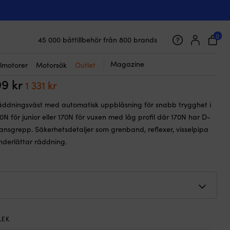
☓
e 170N Black, automatisk, One-Size (40+ kg) + kolsyrepatron 33
ar flytväst Regatta AquaSafe Elite
0
45 000 båttillbehör från 800 brands
ck, automatisk, One-Size (40+ kg) +
Galet snabb frakt & superenkel prisgaranti
Supernöjda kunder – 4.7/5 på Trustpilot
patron 33 gram
Magazine
lmotorer
Motorsök
Outlet
99
kr
Det
Det
1 331
kr
ursprungliga
nuvarande
ddningsväst med automatisk uppblåsning för snabb trygghet i
priset
priset
110N för junior eller 170N för vuxen med låg profil där 170N har D-
var:
är:
ansgrepp. Säkerhetsdetaljer som grenband, reflexer, visselpipa
1
1
underlättar räddning.
599 kr.
331 kr.
LEK