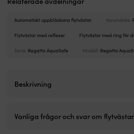
Relaterade avdelningar
Uppblåsbar flytväst Baltic Breeze Sele Hammar 165N, automatisk,
Det
Det
1 399
kr
1 182
kr
ursprungliga
nuvarande
Automatiskt uppblåsbara flytvästar
Varumärke:
priset
priset
var:
är:
Flytvästar med reflexer
Flytvästar med ring för
1 399 kr.
1 182 kr.
Serie:
Regatta AquaSafe
Modell:
Regatta AquaSa
Beskrivning
Vanliga frågor och svar om flytvästa