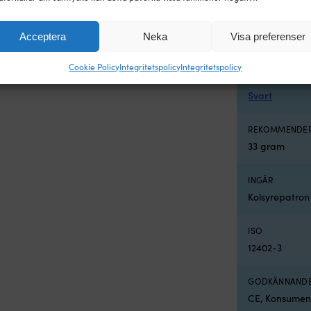
FLYTVÄSTEN PA
Acceptera
Neka
Visa preferenser
Dam
,
Herr
Cookie Policy
Integritetspolicy
Integritetspolicy
FLYTVÄSTENS 
Svart
REKOMMENDER
33 gram
INGÅR
Kolsyrepatron
ISO
12402-3
GODKÄNNAND
CE, Konsumen