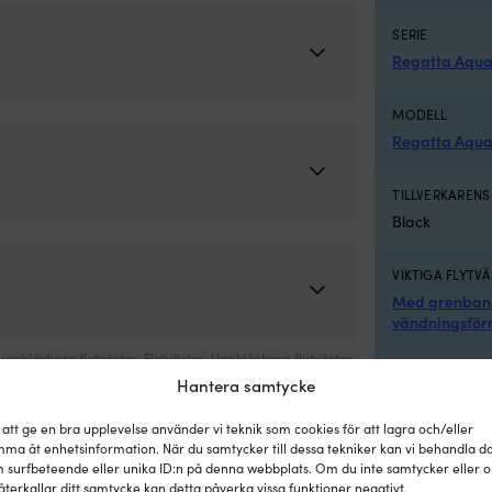
SERIE
Regatta Aqu
MODELL
Regatta Aqua
TILLVERKAREN
Black
VIKTIGA FLYTV
Med grenba
vändningsfö
uppblåsbara flytvästar
,
Flytvästar
,
Uppblåsbara flytvästar
FLYTVÄSTENS
Hantera samtycke
Allround
 att ge en bra upplevelse använder vi teknik som cookies för att lagra och/eller
ma åt enhetsinformation. När du samtycker till dessa tekniker kan vi behandla d
FLYTKRAFT
 surfbeteende eller unika ID:n på denna webbplats. Om du inte samtycker eller 
170N verklig f
återkallar ditt samtycke kan detta påverka vissa funktioner negativt.