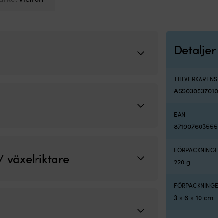
Detaljer
TILLVERKAREN
ASS03053701
EAN
871907603555
FÖRPACKNINGE
/ växelriktare
220 g
FÖRPACKNINGE
3 × 6 × 10 cm