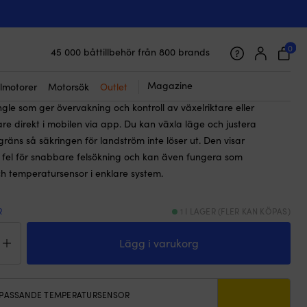
☓
s Smart dongle
h-dongel till inverter / växelriktare &
Victron VE.Bus Smart dongle
0
45 000 båttillbehör från 800 brands
Galet snabb frakt & superenkel prisgaranti
39
kr
Det
Det
1 359
kr
Supernöjda kunder – 4.7/5 på Trustpilot
Magazine
lmotorer
Motorsök
Outlet
ursprungliga
nuvarande
gle som ger övervakning och kontroll av växelriktare eller
priset
priset
re direkt i mobilen via app. Du kan växla läge och justera
var:
är:
räns så säkringen för landström inte löser ut. Den visar
1
1
 fel för snabbare felsökning och kan även fungera som
439 kr.
359 kr.
h temperatursensor i enklare system.
R
1 I LAGER (FLER KAN KÖPAS)
tooth-
gel
Lägg i varukorg
rter
lriktare
PASSANDE TEMPERATURSENSOR