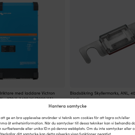
ANL-
elriktare med laddare Victron
Bladsäkring Skyllermarks, ANL, 40
bladsäkring
2 V - 230 V, 2400 W (3000 VA)
pack
som
Hantera samtycke
Det
Det
kr
120
kr
re
är
14 679
kr
BESTÄLLNINGSVARA
ursprungliga
nuvarande
godkänd
priset
priset
 att ge en bra upplevelse använder vi teknik som cookies för att lagra och/eller
som
ma åt enhetsinformation. När du samtycker till dessa tekniker kan vi behandla d
var:
är:
huvudsäkring
 surfbeteende eller unika ID:n på denna webbplats. Om du inte samtycker eller 
18 749 kr.
14 679 kr.
för
återkallar ditt samtycke kan detta påverka vissa funktioner negativt.