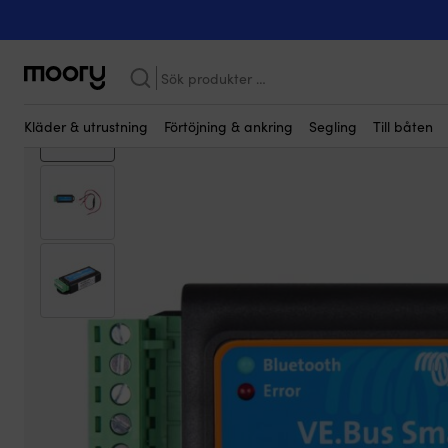
Kanske någon av dessa produkter kan i
Till båten
-
Elsystem
-
Inverters / växelriktare
-
Kontrollpaneler
-
Sök
efter:
Kläder & utrustning
Förtöjning & ankring
Segling
Till båten