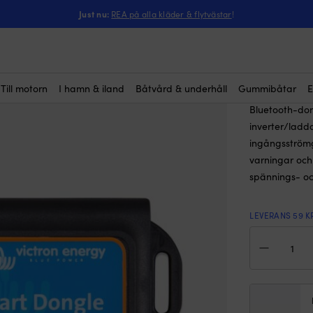
ntressera dig?
Bluetooth-dongel till inverter / växelriktare & laddare Victron VE.Bu
Just nu:
REA på alla kläder & flytvästar
!
Bluetoot
laddare 
Rek.
1 4
Till motorn
I hamn & iland
Båtvård & underhåll
Gummibåtar
E
Bluetooth-don
inverter/ladda
ingångsströmg
varningar och
spännings- oc
LEVERANS 59 K
Blue
don
till
inve
/
växe
&