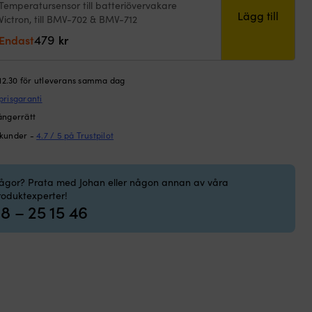
Temperatursensor till batteriövervakare
dare
Lägg till
Victron, till BMV-702 & BMV-712
ron
479
Bus
Endast
kr
rt
gle
ngd
 12.30 för utleverans samma dag
prisgaranti
ångerrätt
 kunder -
4.7 / 5 på Trustpilot
rågor? Prata med Johan eller någon annan av våra
roduktexperter!
8 – 25 15 46