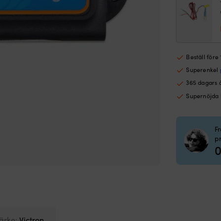
lad
Vict
VE.
Sma
don
mä
Beställ före
Superenkel
365 dagars 
Supernöjda
F
p
0
ärke:
Victron