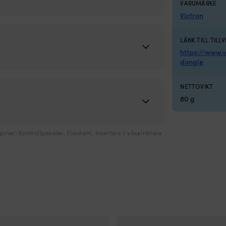
VARUMÄRKE
Victron
LÄNK TILL TILL
https://www.
dongle
NETTOVIKT
80 g
orier:
Kontrollpaneler
,
Elsystem
,
Inverters / växelriktare