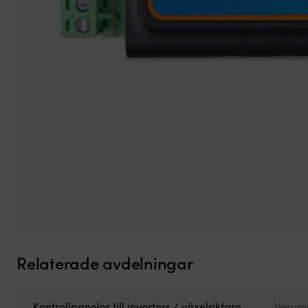
Relaterade avdelningar
Kontrollpaneler till inverters / växelriktare
Varum