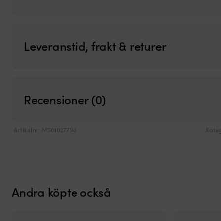
Victron Interface MK3-USB-C (VE.Bus to USB-C)
929
kr
Leveranstid, frakt & returer
Recensioner (0)
Artikelnr:
M501027798
Kateg
Andra köpte också