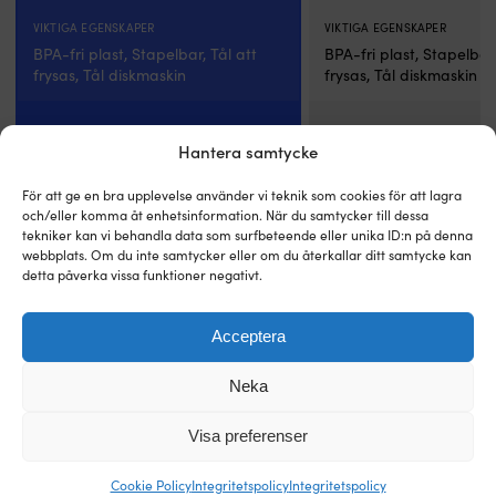
är
b
ett
o
VIKTIGA EGENSKAPER
VIKTIGA EGENSKAPER
smart
ut
BPA-fri plast, Stapelbar, Tål att
BPA-fri plast, Stapelbar,
val
C
frysas, Tål diskmaskin
frysas, Tål diskmaskin
för
i
dig
pl
som
fr
TYP
TYP
Hantera samtycke
vill
N
Vinglas i plast
Dricksglas i plast
njuta
Pl
av
Cl
För att ge en bra upplevelse använder vi teknik som cookies för att lagra
VOLYM
VOLYM
dryck
se
och/eller komma åt enhetsinformation. När du samtycker till dessa
ombord
ä
tekniker kan vi behandla data som surfbeteende eller unika ID:n på denna
30 cl
25 cl
webbplats. Om du inte samtycker eller om du återkallar ditt samtycke kan
utan
et
detta påverka vissa funktioner negativt.
oro
s
DIMENSIONER
DIMENSIONER
för
va
Längd: 65 mm. Bredd: 65 mm.
Längd: 75 mm. Bredd: 
splitter
n
Acceptera
Höjd: 175 mm.
Höjd: 83 mm.
eller
d
tunga
vil
glas.
nj
Neka
MATERIAL
MATERIAL
Den
a
SAN-plast
SAN-plast
tåliga
b
Visa preferenser
SAN-
o
plasten
u
Cookie Policy
Integritetspolicy
Integritetspolicy
FÄRG
FÄRG
gör
o