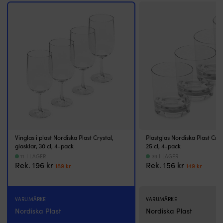
maskin
d
–
St
för
Cl
enkel
d
rengöring
fr
4-
N
pack
Pl
–
–
praktiskt
p
för
til
familj
al
eller
ti
gäster
L
Praktiska
i
Vinglas i plast Nordiska Plast Crystal,
Plastglas Nordiska Plast Cryst
plastglas
4
glasklar, 30 cl, 4-pack
25 cl, 4-pack
för
p
11 I LAGER
39 I LAGER
båtliv
–
Det
Det
Det
Det
Rek.
196
kr
Rek.
156
kr
189
kr
149
kr
och
s
ursprungliga
nuvarande
ursprungl
nuva
utflykter
fö
priset
priset
priset
priset
Plastglas
sä
var:
är:
var:
är:
Nordiska
P
VARUMÄRKE
VARUMÄRKE
196 kr.
189 kr.
156 kr.
149 kr
Plast
c
Nordiska Plast
Nordiska Plast
Crystal
fö