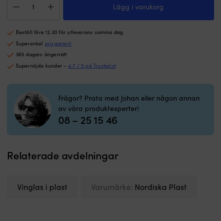
och
o
Lägg i varukorg
i
ftalater,
pi
plast
tål
S
Nordiska
både
el
Beställ före 12.30 för utleverans samma dag
Plast
kalla
lä
Crystal,
Superenkel
prisgaranti
och
d
glasklar,
365 dagars ångerrätt
varma
s
30
drycker
pl
Supernöjda kunder -
4.7 / 5 på Trustpilot
cl,
samt
o
4-
maskindisk.
g
pack
Perfekt
gl
Frågor? Prata med Johan eller någon annan
mängd
för
s
av våra produktexperter!
båt,
at
08 – 25 15 46
camping
h
eller
ä
utflykt
i
–
rö
Relaterade avdelningar
ett
mi
praktiskt
Tå
och
b
Vinglas i plast
Varumärke:
Nordiska Plast
snyggt
ky
val
o
när
v
du
k