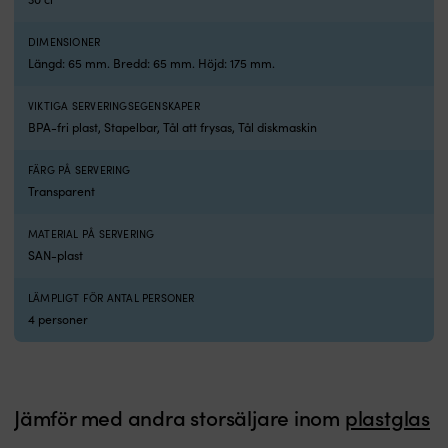
ett
o
hälsosamt
sl
DIMENSIONER
val
–
Glasklar
p
Längd: 65 mm. Bredd: 65 mm. Höjd: 175 mm.
design
fö
–
bå
VIKTIGA SERVERINGSEGENSKAPER
ger
c
BPA-fri plast, Stapelbar, Tål att frysas, Tål diskmaskin
en
o
elegant
pi
FÄRG PÅ SERVERING
känsla
K
Transparent
Perfekta
d
för
i
båt,
m
MATERIAL PÅ SERVERING
camping
–
SAN-plast
och
fö
utflykt
e
LÄMPLIGT FÖR ANTAL PERSONER
–
r
4 personer
funkar
17
för
cl
det
v
mesta
–
Kan
a
Jämför med andra storsäljare inom
plastglas
diskas
fö
i
m