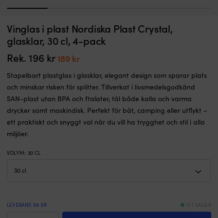
1
2
3
4
5
Stapelbart
Gl
Vinglas i plast Nordiska Plast Crystal,
Plastglas Nordiska Plast Crystal, glasklar, 50 cl, 4-pack
C
plastglas
pl
glasklar, 30 cl, 4-pack
i
I LAGER
i
Det
Det
196
kr
189
kr
glasklar,
tå
Rek.
196
kr
Det
Det
189
kr
ursprungliga
nuvarande
elegant
B
priset
priset
ursprungliga
nuvarande
design
fri
Stapelbart plastglas i glasklar, elegant design som sparar plats
var:
är:
priset
priset
som
S
196 kr.
189 kr.
och minskar risken för splitter. Tillverkat i livsmedelsgodkänd
sparar
pl
var:
är:
SAN-plast utan BPA och ftalater, tål både kalla och varma
plats
el
196 kr.
189 kr.
och
p
drycker samt maskindisk. Perfekt för båt, camping eller utflykt –
minskar
s
ett praktiskt och snyggt val när du vill ha trygghet och stil i alla
risken
m
miljöer.
för
ri
splitter.
fö
VOLYM
:
30 CL
Tillverkat
sp
i
o
livsmedelsgodkänd
ä
SAN-
pe
plast
fö
utan
bå
LEVERANS 59 KR
11 I LAGER
BPA
c
Vinglas