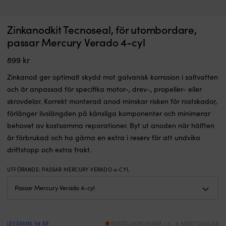
Badbryggan
Zinkanodkit Tecnoseal, för utombordare,
Badbrygga med teleskopisk infällbar kassettstege NOCK Swimstep, teak &
har
syrafast rostfritt stål, 45 x 40 cm, 3 steg
passar Mercury Verado 4-cyl
teleskopisk
I LAGER
stege
899
kr
2 599
kr
som
enkelt
Zinkanod ger optimalt skydd mot galvanisk korrosion i saltvatten
fälls
och är anpassad för specifika motor-, drev-, propeller- eller
undan
skrovdelar. Korrekt monterad anod minskar risken för rostskador,
för
att
förlänger livslängden på känsliga komponenter och minimerar
spara
behovet av kostsamma reparationer. Byt ut anoden när hälften
plats
är förbrukad och ha gärna en extra i reserv för att undvika
och
driftstopp och extra frakt.
ge
smidig
åtkomst
UTFÖRANDE
:
PASSAR MERCURY VERADO 4-CYL
till
vattnet.
Handgjort
teak
ger
LEVERANS 59 KR
BESTÄLLNINGSVARA | 3 - 6 ARBETSDAGAR