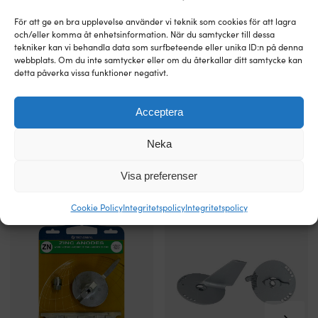
badlivet
För att ge en bra upplevelse använder vi teknik som cookies för att lagra
Direkt
och/eller komma åt enhetsinformation. När du samtycker till dessa
från
tekniker kan vi behandla data som surfbeteende eller unika ID:n på denna
fabrik
Zinkanod
Zinkanod
Zinkanod Tecnoseal 43396 /
Zinkanod Tecnoseal 825271, till
webbplats. Om du inte samtycker eller om du återkallar ditt samtycke kan
–
ger
ger
71320A3, till utombordare, passar
utombordare, passar till Mercury
detta påverka vissa funktioner negativt.
hög
optimalt
optimalt
till Mariner & Mercury 25-50-60-
30 - 50 hk
kvalitet
skydd
skydd
75 hk
BESTÄLLNINGSVARA
till
mot
mot
219
kr
Acceptera
I LAGER
ett
galvanisk
galvanisk
359
kr
mycket
korrosion
korrosion
Neka
fördelaktigt
i
i
pris
saltvatten
saltvatten
Användning
och
och
Visa preferenser
Alternativa produkter
och
är
är
placering
anpassad
anpassad
Cookie Policy
Integritetspolicy
Integritetspolicy
Denna
för
för
badbrygga
specifika
specifika
med
motor-,
motor-,
teleskopisk
drev-,
drev-,
infällbar
propeller-
propeller-
kassettstege
eller
eller
är
skrovdelar.
skrovdelar.
särskilt
Korrekt
Korrekt