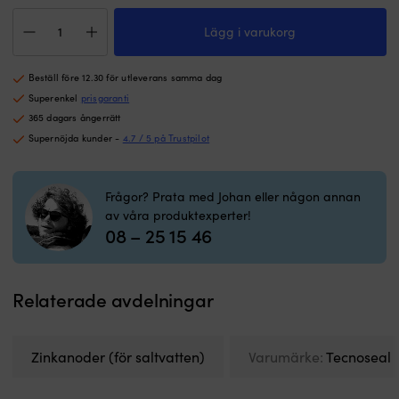
en
Zinkanodkit
exklusiv,
Lägg i varukorg
Tecnoseal,
halksäker
för
yta
utombordare,
och
Beställ före 12.30 för utleverans samma dag
passar
kompositsteg
Mercury
Superenkel
prisgaranti
är
Verado
lätta
365 dagars ångerrätt
4-
att
Supernöjda kunder -
4.7 / 5 på Trustpilot
cyl
rengöra
mängd
och
tål
Frågor? Prata med Johan eller någon annan
väder.
av våra produktexperter!
Robust
08 – 25 15 46
konstruktion
i
syrafast
rostfritt
Relaterade avdelningar
stål
ger
lång
Zinkanoder (för saltvatten)
Varumärke:
Tecnoseal
livslängd
och
passar