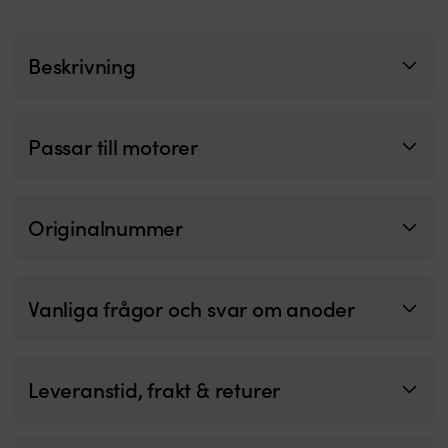
både
segel-
och
Beskrivning
motorbåt.
|
Teleskopisk
och
Passar till motorer
infällbar
stege
ger
smidig
åtkomst
Originalnummer
till
vattnet
Robust
konstruktion
Vanliga frågor och svar om anoder
i
syrafast
rostfritt
stål
Leveranstid, frakt & returer
för
lång
livslängd
Handgjort