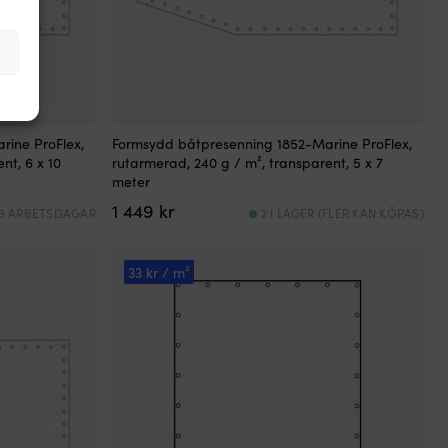
rine ProFlex,
Formsydd båtpresenning 1852-Marine ProFlex,
nt, 6 x 10
rutarmerad, 240 g / m², transparent, 5 x 7
meter
1 449
kr
 6 ARBETSDAGAR
2 I LAGER (FLER KAN KÖPAS)
33 kr / m²