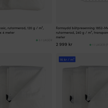
ssic, rutarmerad, 120 g / m²,
Formsydd båtpresenning 1852-Ma
 x 4 meter
rutarmerad, 240 g / m², transpare
meter
5 I LAGER
2 999
kr
1 I LAGER 
16 kr / m²