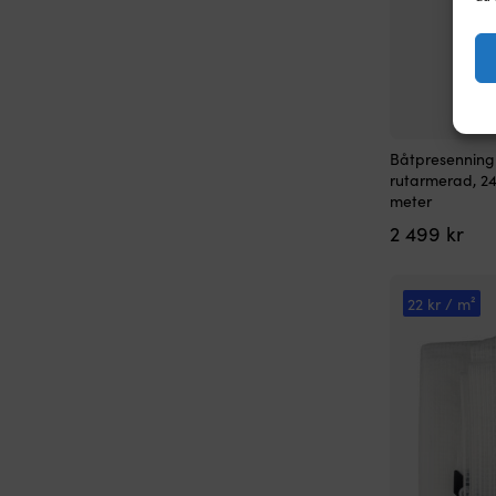
Båtpresenning
rutarmerad, 24
meter
2 499
kr
22 kr / m²