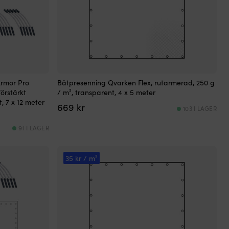
rmor Pro
Båtpresenning Qvarken Flex, rutarmerad, 250 g
örstärkt
/ m², transparent, 4 x 5 meter
t, 7 x 12 meter
669
kr
103 I LAGER
91 I LAGER
nde
35 kr / m²