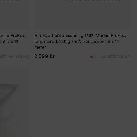
rine ProFlex,
Formsydd båtpresenning 1852-Marine ProFlex,
nt, 7 x 12
rutarmerad, 240 g / m², transparent, 6 x 12
meter
2 599
kr
(FLER KAN KÖPAS)
3 - 6 ARBETSDAGAR