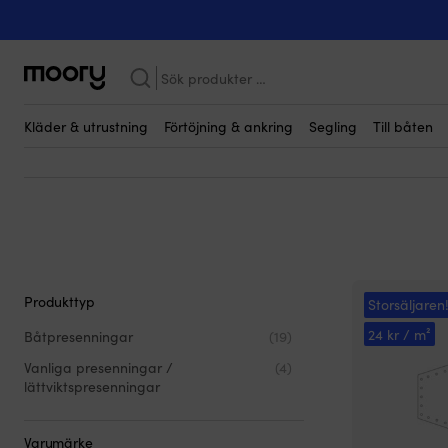
Presenningar
-
Armerad
Armerade presenninga
Sök
efter:
Hur stor båtpresenning ska jag ha?
Hur skyddar jag presenningen
Hur undviker jag fukt och mögel under presenningen?
Hur fästs p
Kläder & utrustning
Förtöjning & ankring
Segling
Till båten
Produkttyp
Storsäljaren
24 kr / m²
Båtpresenningar
(19)
Vanliga presenningar /
(4)
lättviktspresenningar
Varumärke