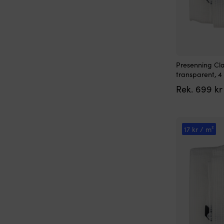
Presenning Cla
transparent, 4
Rek.
699
kr
17 kr / m²