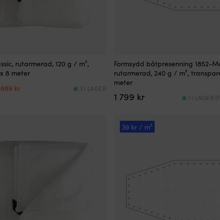
ssic, rutarmerad, 120 g / m²,
Formsydd båtpresenning 1852-Ma
 x 8 meter
rutarmerad, 240 g / m², transpare
meter
Det
Det
689
kr
3 I LAGER
ursprungliga
nuvarande
1 799
kr
1 I LAGER 
priset
priset
var:
är:
699 kr.
689 kr.
39 kr / m²