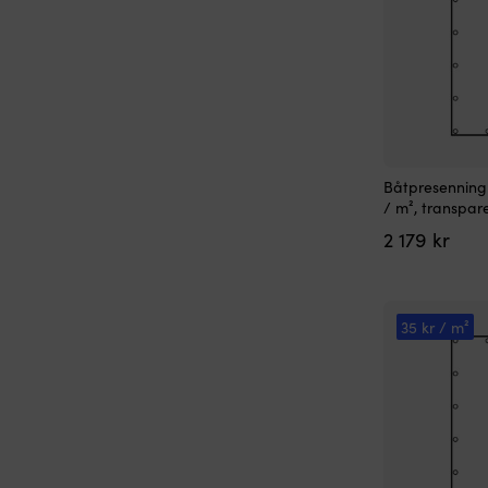
Båtpresenning 
/ m², transpare
2 179
kr
35 kr / m²