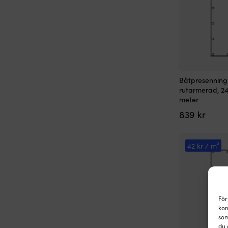
Båtpresenning
rutarmerad, 24
meter
839
kr
42 kr / m²
För
kom
som
du 