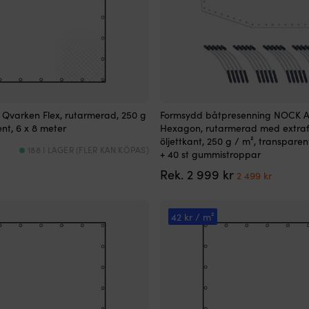
Qvarken Flex, rutarmerad, 250 g
Formsydd båtpresenning NOCK A
nt, 6 x 8 meter
Hexagon, rutarmerad med extraf
öljettkant, 250 g / m², transparen
188 I LAGER (FLER KAN KÖPAS)
+ 40 st gummistroppar
Det
Det
Rek.
2 999
kr
2 499
kr
ursprungliga
nuvara
priset
priset
var:
är:
42 kr / m²
2
2
999 kr.
499 kr.