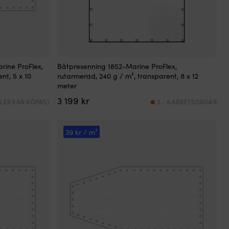
rine ProFlex,
Båtpresenning 1852-Marine ProFlex,
nt, 5 x 10
rutarmerad, 240 g / m², transparent, 8 x 12
meter
3 199
kr
(FLER KAN KÖPAS)
3 - 6 ARBETSDAGAR
39 kr / m²