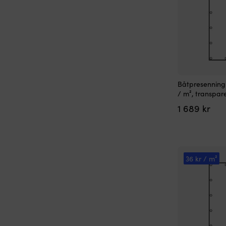
Båtpresenning 
/ m², transpare
1 689
kr
36 kr / m²