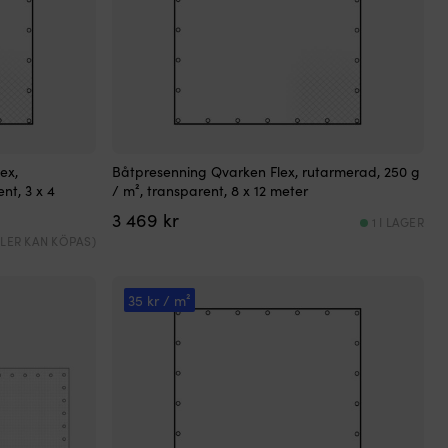
ex,
Båtpresenning Qvarken Flex, rutarmerad, 250 g
nt, 3 x 4
/ m², transparent, 8 x 12 meter
3 469
kr
1 I LAGER
(FLER KAN KÖPAS)
35 kr / m²