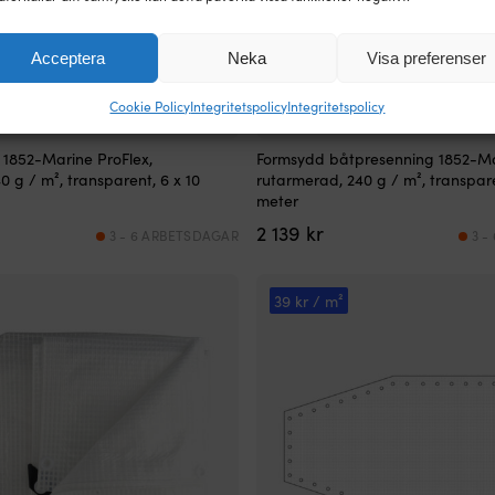
Acceptera
Neka
Visa preferenser
Cookie Policy
Integritetspolicy
Integritetspolicy
 1852-Marine ProFlex,
Formsydd båtpresenning 1852-Ma
0 g / m², transparent, 6 x 10
rutarmerad, 240 g / m², transpare
meter
2 139
kr
3 - 6 ARBETSDAGAR
3 -
39 kr / m²