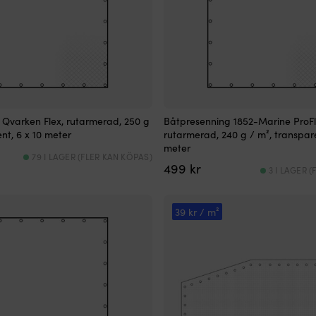
Qvarken Flex, rutarmerad, 250 g
Båtpresenning 1852-Marine ProFl
nt, 6 x 10 meter
rutarmerad, 240 g / m², transpare
meter
79 I LAGER (FLER KAN KÖPAS)
499
kr
3 I LAGER 
39 kr / m²