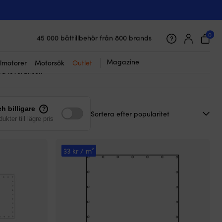
ingar
– dvs. de modeller som är extra förstärkta. Normalt
åt – då blir det en armerad båtpresenning. De funkar förstås
0
45 000 båttillbehör från 800 brands
ågot annat stort där det verkligen är viktigt pressen inte går
Galet snabb frakt & superenkel prisgaranti
Supernöjda kunder – 4.7/5 på Trustpilot
r från välkända kvalitetsvarumärken till riktigt bra priser (med
Magazine
lmotorer
Motorsök
Outlet
a leveranser.
h billigare
?
ukter till lägre pris
33 kr / m²