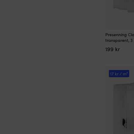
Presenning Cla
transparent, 3
199
kr
17 kr / m²