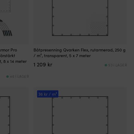
rmor Pro
Båtpresenning Qvarken Flex, rutarmerad, 250 g
örstärkt
/ m², transparent, 5 x 7 meter
t, 8 x 14 meter
1 209
kr
53 I LAGER
46 I LAGER
nde
36 kr / m²