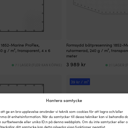
 1852-Marine ProFlex,
Formsydd båtpresenning 1852-Ma
0 g / m², transparent, 4 x 6
rutarmerad, 240 g / m², transpare
meter
3 989
kr
7 I LAGER (FLER KAN KÖPAS)
2 I LAGER 
39 kr / m²
Hantera samtycke
 att ge en bra upplevelse använder vi teknik som cookies för att lagra och/eller
ma åt enhetsinformation. När du samtycker till dessa tekniker kan vi behandla d
 surfbeteende eller unika ID:n på denna webbplats. Om du inte samtycker eller 
återkallar ditt samtycke kan detta påverka vissa funktioner negativt.