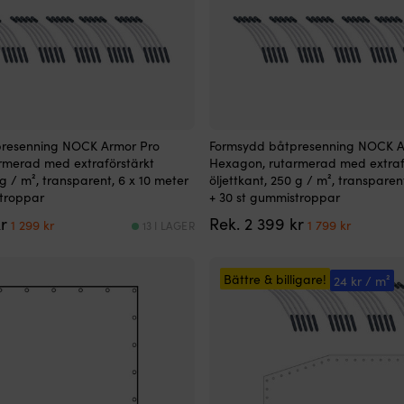
resenning NOCK Armor Pro
Formsydd båtpresenning NOCK A
rmerad med extraförstärkt
Hexagon, rutarmerad med extraf
 g / m², transparent, 6 x 10 meter
öljettkant, 250 g / m², transparen
stroppar
+ 30 st gummistroppar
Det
Det
Det
Det
r
Rek.
2 399
kr
1 299
kr
1 799
kr
13 I LAGER
ursprungliga
nuvarande
ursprungliga
nuvara
priset
priset
priset
priset
var:
är:
var:
är:
Bättre & billigare!
24 kr / m²
1
1
2
1
899 kr.
299 kr.
399 kr.
799 kr.