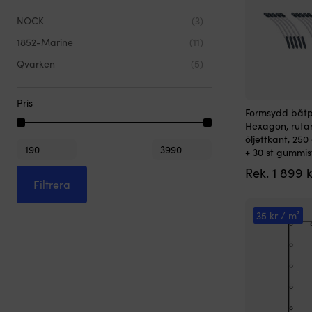
NOCK
(3)
1852-Marine
(11)
Qvarken
(5)
Pris
Formsydd båtp
Hexagon, ruta
öljettkant, 250
Min
Max
+ 30 st gummi
pris
pris
Rek.
1 899
k
Filtrera
35 kr / m²