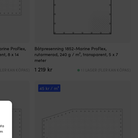
rine ProFlex,
Båtpresenning 1852-Marine ProFlex,
nt, 8 x 14
rutarmerad, 240 g / m², transparent, 5 x 7
meter
1 219
kr
(FLER KAN KÖPAS)
1 I LAGER (FLER KAN KÖPAS)
45 kr / m²
ata
om