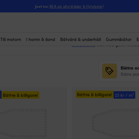
Just nu:
REA på alla kläder & flytvästar
!
r
armerade presenn
Här köper du
(23)
används dessa när du täcker en b
givetvis också när du ska täcka n
 från att gå sönder?
sönder.
resenningen?
Vi säljer armerade båtpresenninga
Till motorn
I hamn & iland
Båtvård & underhåll
Gummibåtar
E
prisgaranti
) och med galet snabb
Bättre oc
Bättre prod
!
Bättre & billigare!
Bättre & billigare!
23 kr / m²