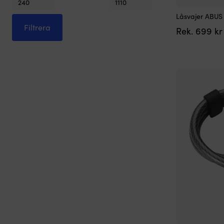
pris
pris
Låsvajer ABUS
Filtrera
Rek.
699
kr