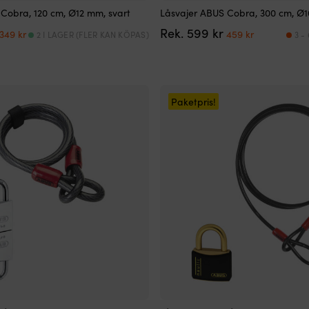
Cobra, 120 cm, Ø12 mm, svart
Låsvajer ABUS Cobra, 300 cm, Ø1
Det
Det
Det
Det
Rek.
599
kr
349
kr
459
kr
2 I LAGER (FLER KAN KÖPAS)
3 -
ursprungliga
nuvarande
ursprungliga
nuvarande
priset
priset
priset
priset
var:
är:
var:
är:
399 kr.
349 kr.
599 kr.
459 kr.
Paketpris!