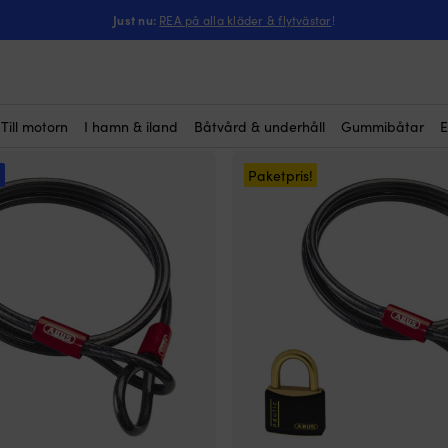
Just nu:
REA på alla kläder & flytvästar
!
Till motorn
I hamn & iland
Båtvård & underhåll
Gummibåtar
E
!
Paketpris!