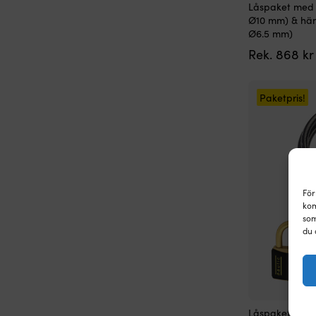
Låspaket med 
Ø10 mm) & hä
Ø6.5 mm)
Rek.
868
kr
Paketpris!
För
kom
som
du 
Låspaket med 