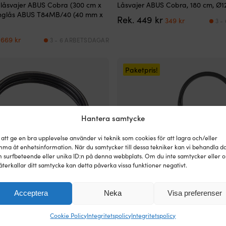
låsvajer ABUS Cobra (300 cm x
Låsvajer ABUS Cobra, 180 cm, Ø1
nglås ABUS T84MB/40 (40 mm x
Det
Det
Rek.
449
kr
349
kr
3 -
ursprungliga
nuvarande
Det
Det
priset
priset
669
kr
3 - 6 ARBETSDAGAR
ursprungliga
nuvarande
var:
är:
priset
priset
449 kr.
349 kr.
var:
är:
Paketpris!
868 kr.
669 kr.
Hantera samtycke
 att ge en bra upplevelse använder vi teknik som cookies för att lagra och/eller
ma åt enhetsinformation. När du samtycker till dessa tekniker kan vi behandla d
 surfbeteende eller unika ID:n på denna webbplats. Om du inte samtycker eller 
återkallar ditt samtycke kan detta påverka vissa funktioner negativt.
Acceptera
Neka
Visa preferenser
Cookie Policy
Integritetspolicy
Integritetspolicy
låsvajer ABUS Cobra (200 cm x
Låspaket med låsvajer ABUS Cob