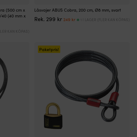
ra (500 cm x
Låsvajer ABUS Cobra, 200 cm, Ø8 mm, svart
/40 (40 mm x
Det
Det
Rek.
299
kr
249
kr
1 I LAGER (FLER KAN KÖPAS)
ursprungliga
nuvarande
priset
priset
(FLER KAN KÖPAS)
var:
är:
299 kr.
249 kr.
Paketpris!