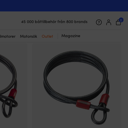
0
45 000 båttillbehör från 800 brands
Galet snabb frakt & superenkel prisgaranti
Supernöjda kunder – 4.7/5 på Trustpilot
Magazine
lmotorer
Motorsök
Outlet