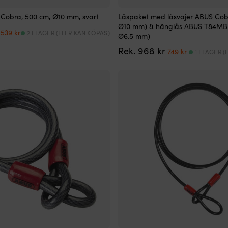
 Cobra, 500 cm, Ø10 mm, svart
Låspaket med låsvajer ABUS Cob
Ø10 mm) & hänglås ABUS T84MB
Det
Det
539
kr
2 I LAGER (FLER KAN KÖPAS)
Ø6.5 mm)
ursprungliga
nuvarande
priset
priset
Det
Det
Rek.
968
kr
749
kr
1 I LAGER 
var:
är:
ursprungliga
nuvarande
699 kr.
539 kr.
priset
priset
var:
är:
968 kr.
749 kr.