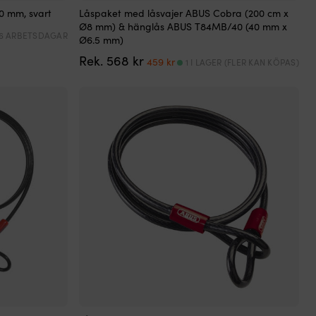
0 mm, svart
Låspaket med låsvajer ABUS Cobra (200 cm x
Ø8 mm) & hänglås ABUS T84MB/40 (40 mm x
 6 ARBETSDAGAR
Ø6.5 mm)
Det
Det
Rek.
568
kr
459
kr
1 I LAGER (FLER KAN KÖPAS)
ursprungliga
nuvarande
priset
priset
var:
är:
568 kr.
459 kr.