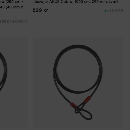
ra (250 cm x
Låsvajer ABUS Cobra, 1000 cm, Ø10 mm, svart
40 (40 mm x
899
kr
1 I LAGER
(FLER KAN KÖPAS)