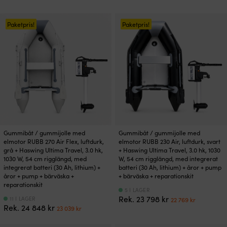
ursprungliga
nuvarande
ursprungliga
nuvaran
priset
priset
priset
priset
var:
är:
var:
är:
Paketpris!
Paketpris!
25
23
25
23
898 kr.
369 kr.
048 kr.
129 kr.
Gummibåt / gummijolle med
Gummibåt / gummijolle med
elmotor RUBB 270 Air Flex, luftdurk,
elmotor RUBB 230 Air, luftdurk, svart
grå + Haswing Ultima Travel, 3.0 hk,
+ Haswing Ultima Travel, 3.0 hk, 1030
1030 W, 54 cm rigglängd, med
W, 54 cm rigglängd, med integrerat
integrerat batteri (30 Ah, lithium) +
batteri (30 Ah, lithium) + åror + pump
åror + pump + bärväska +
+ bärväska + reparationskit
reparationskit
5 I LAGER
Det
Det
Rek.
23 798
kr
11 I LAGER
22 769
kr
Det
Det
Rek.
24 848
kr
ursprungliga
nuvaran
23 039
kr
ursprungliga
nuvarande
priset
priset
priset
priset
var:
är: