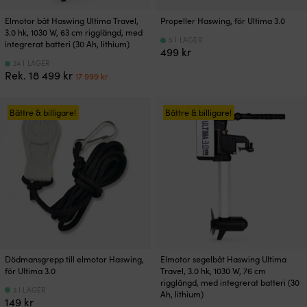
Elmotor båt Haswing Ultima Travel,
Propeller Haswing, för Ultima 3.0
3.0 hk, 1030 W, 63 cm rigglängd, med
5 I LAGER
integrerat batteri (30 Ah, lithium)
499
kr
24 I LAGER
Det
Det
Rek.
18 499
kr
17 999
kr
ursprungliga
nuvarande
priset
priset
var:
är:
Bättre & billigare!
Bättre & billigare!
18
17
499 kr.
999 kr.
Dödmansgrepp till elmotor Haswing,
Elmotor segelbåt Haswing Ultima
för Ultima 3.0
Travel, 3.0 hk, 1030 W, 76 cm
rigglängd, med integrerat batteri (30
3 I LAGER
Ah, lithium)
149
kr