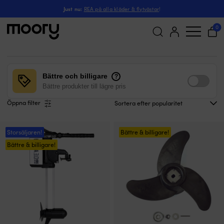
Haswing Ultima
Just nu:
REA på alla kläder & flytvästar
!
Haswing Ultima
(20)
0
Sök
efter:
Bättre och billigare
?
Bättre produkter till lägre pris
Öppna filter
Storsäljaren!
Bättre & billigare!
Bättre & billigare!