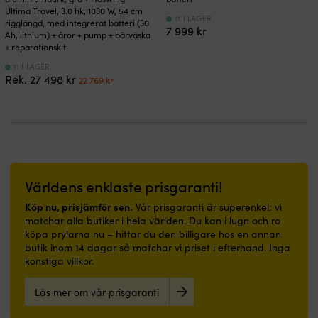
Ultima Travel, 3.0 hk, 1030 W, 54 cm
11 I LAGER
rigglängd, med integrerat batteri (30
7 999
kr
Ah, lithium) + åror + pump + bärväska
+ reparationskit
11 I LAGER
Det
Det
Rek.
27 498
kr
22 769
kr
ursprungliga
nuvarande
priset
priset
var:
är:
27
22
498 kr.
769 kr.
Världens enklaste prisgaranti!
Köp nu, prisjämför sen.
Vår prisgaranti är superenkel: vi
matchar alla butiker i hela världen. Du kan i lugn och ro
köpa prylarna nu – hittar du den billigare hos en annan
butik inom 14 dagar så matchar vi priset i efterhand. Inga
konstiga villkor.
Läs mer om vår prisgaranti