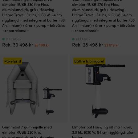
elmotor RUBB 330 Pro Flex,
elmotor RUBB 270 Pro Flex,
aluminiumdurk, grå + Haswing
aluminiumdurk, grå + Haswing
Ultima Travel, 3.0 hk, 1030 W, 54 cm
Ultima Travel, 3.0 hk, 1030 W, 54 cm
rigglängd, med integrerat batteri (30
rigglängd, med integrerat batteri (30
Ah, lithium) + åror + pump + bärväska
Ah, lithium) + åror + pump + bärväska
+ reparationskit
+ reparationskit
11 I LAGER
1 I LAGER
Det
Det
Det
Det
Rek.
30 498
kr
Rek.
28 498
kr
25 199
kr
23 819
kr
ursprungliga
nuvarande
ursprungliga
nuvaran
priset
priset
priset
priset
var:
är:
var:
är:
Paketpris!
Bättre & billigare!
30
25
28
23
498 kr.
199 kr.
498 kr.
819 kr.
Gummibåt / gummijolle med
Elmotor båt Haswing Ultima Travel,
elmotor RUBB 230 Pro,
3.0 hk, 1030 W, 54 cm rigglängd, utan
aluminiumdurk, grå + Haswing
batteri