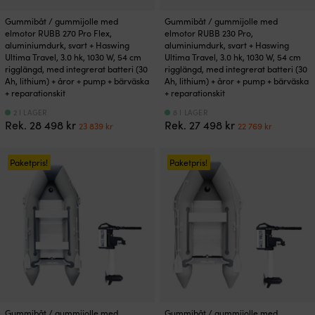
Gummibåt / gummijolle med
Gummibåt / gummijolle med
elmotor RUBB 270 Pro Flex,
elmotor RUBB 230 Pro,
aluminiumdurk, svart + Haswing
aluminiumdurk, svart + Haswing
Ultima Travel, 3.0 hk, 1030 W, 54 cm
Ultima Travel, 3.0 hk, 1030 W, 54 cm
rigglängd, med integrerat batteri (30
rigglängd, med integrerat batteri (30
Ah, lithium) + åror + pump + bärväska
Ah, lithium) + åror + pump + bärväska
+ reparationskit
+ reparationskit
2 I LAGER
8 I LAGER
Det
Det
Det
Det
Rek.
28 498
kr
Rek.
27 498
kr
23 839
kr
22 769
kr
ursprungliga
nuvarande
ursprungliga
nuvara
priset
priset
priset
priset
var:
är:
var:
är:
Paketpris!
Paketpris!
28
23
27
22
498 kr.
839 kr.
498 kr.
769 kr.
Gummibåt / gummijolle med
Gummibåt / gummijolle med