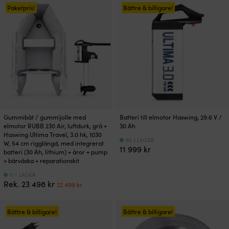
var:
är:
Paketpris!
Bättre & billigare!
23
22
24
23
798 kr.
769 kr.
848 kr.
039 kr.
Gummibåt / gummijolle med
Batteri till elmotor Haswing, 29.6 V /
elmotor RUBB 230 Air, luftdurk, grå +
30 Ah
Haswing Ultima Travel, 3.0 hk, 1030
60 I LAGER
W, 54 cm rigglängd, med integrerat
11 999
kr
batteri (30 Ah, lithium) + åror + pump
+ bärväska + reparationskit
11 I LAGER
Det
Det
Rek.
23 498
kr
22 499
kr
ursprungliga
nuvarande
priset
priset
var:
är:
Bättre & billigare!
Bättre & billigare!
23
22