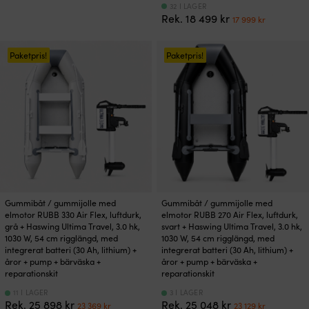
32 I LAGER
Det
Det
Rek.
18 499
kr
17 999
kr
ursprungliga
nuvaran
priset
priset
var:
är:
Paketpris!
Paketpris!
18
17
499 kr.
999 kr.
Gummibåt / gummijolle med
Gummibåt / gummijolle med
elmotor RUBB 330 Air Flex, luftdurk,
elmotor RUBB 270 Air Flex, luftdurk,
grå + Haswing Ultima Travel, 3.0 hk,
svart + Haswing Ultima Travel, 3.0 hk,
1030 W, 54 cm rigglängd, med
1030 W, 54 cm rigglängd, med
integrerat batteri (30 Ah, lithium) +
integrerat batteri (30 Ah, lithium) +
åror + pump + bärväska +
åror + pump + bärväska +
reparationskit
reparationskit
11 I LAGER
3 I LAGER
Det
Det
Det
Det
Rek.
25 898
kr
Rek.
25 048
kr
23 369
kr
23 129
kr