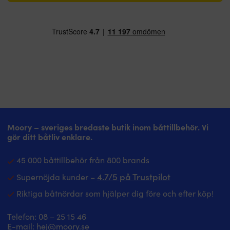
Moory – sveriges bredaste butik inom båttillbehör. Vi
gör ditt båtliv enklare.
45 000 båttillbehör från 800 brands
4.7/5 på Trustpilot
Supernöjda kunder –
Riktiga båtnördar som hjälper dig före och efter köp!
Telefon:
08 – 25 15 46
E-mail:
hej@moory.se