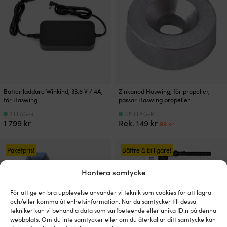
498 kr.
499 kr.
Batteriladdare Winkind, 33.6 V / 4A,
Zinkanod Haswing, för propeller,
för Haswing
passar Haswing propeller
2 I LAGER
115 I LAGER
Det
Det
1 799
kr
Rek.
149
kr
99
kr
ursprungliga
nuvarande
priset
priset
var:
är:
Paketpris!
Bättre & billigare!
149 kr.
99 kr.
Hantera samtycke
För att ge en bra upplevelse använder vi teknik som cookies för att lagra
och/eller komma åt enhetsinformation. När du samtycker till dessa
tekniker kan vi behandla data som surfbeteende eller unika ID:n på denna
webbplats. Om du inte samtycker eller om du återkallar ditt samtycke kan