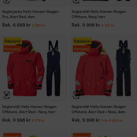
Den
Den
Seglarjacka Helly Hansen Skagen
Seglarställ Helly Hansen Skagen
här
här
Pro, Alert Red, dam
Offshore, Navy, herr
produkten
produkten
Det
Det
Det
Det
Rek.
6 999
kr
Rek.
9 998
kr
5 385
kr
6 379
kr
har
har
ursprungliga
nuvarande
ursprungliga
nuvarand
flera
flera
priset
priset
priset
priset
varianter.
varianter.
var:
är:
var:
är:
Paketpris!
Paketpris!
De
De
6
5
9
6
Kampanj!
Kampanj!
olika
olika
999 kr.
385 kr.
998 kr.
379 kr.
alternativen
alternativen
kan
kan
väljas
väljas
på
på
produktsidan
produktsidan
Den
Den
Seglarställ Helly Hansen Skagen
Seglarställ Helly Hansen Skagen
här
här
Offshore, Alert Red + Navy, herr
Offshore, Alert Red + Navy, dam
produkten
produkten
Det
Det
Det
Det
Rek.
9 998
kr
Rek.
9 998
kr
6 379
kr
från
6 659
kr
har
har
ursprungliga
nuvarande
ursprungliga
nuvar
flera
flera
priset
priset
priset
priset
varianter.
varianter.
var:
är:
var:
är:
Kampanj!
Kampanj!