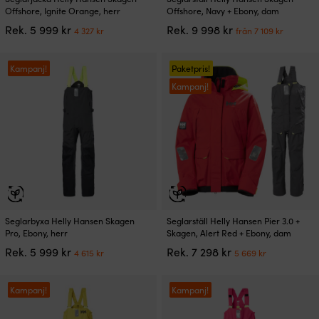
här
här
Offshore, Ignite Orange, herr
Offshore, Navy + Ebony, dam
produkten
produkten
Det
Det
Det
Det
Rek.
5 999
kr
Rek.
9 998
kr
4 327
kr
från
7 109
kr
har
har
ursprungliga
nuvarande
ursprungliga
nuvar
flera
flera
priset
priset
priset
priset
varianter.
varianter.
var:
är:
var:
är:
Kampanj!
Paketpris!
De
De
5
4
9
från
Kampanj!
olika
olika
999 kr.
327 kr.
998 kr.
7
alternativen
alternativen
109 kr.
kan
kan
väljas
väljas
på
på
produktsidan
produktsidan
Den
Den
Seglarbyxa Helly Hansen Skagen
Seglarställ Helly Hansen Pier 3.0 +
här
här
Pro, Ebony, herr
Skagen, Alert Red + Ebony, dam
produkten
produkten
Det
Det
Det
Det
Rek.
5 999
kr
Rek.
7 298
kr
4 615
kr
5 669
kr
har
har
ursprungliga
nuvarande
ursprungliga
nuvarand
flera
flera
priset
priset
priset
priset
varianter.
varianter.
var:
är:
var:
är:
Kampanj!
Kampanj!
De
De
5
4
7
5
olika
olika
999 kr.
615 kr.
298 kr.
669 kr.