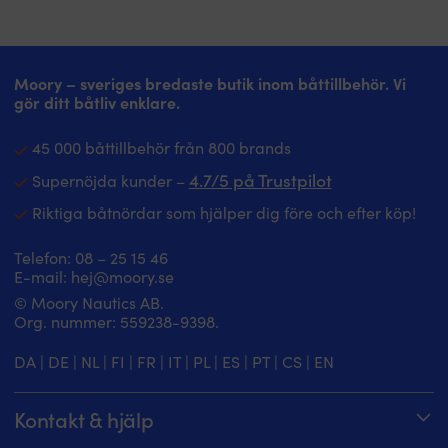
kan
kan
väljas
väljas
på
på
produktsidan
produktsidan
Moory – sveriges bredaste butik inom båttillbehör. Vi
gör ditt båtliv enklare.
45 000 båttillbehör från 800 brands
4.7/5 på Trustpilot
Supernöjda kunder –
Riktiga båtnördar som hjälper dig före och efter köp!
Telefon:
08 – 25 15 46
E-mail:
hej@moory.se
© Moory Nautics AB.
Org. nummer: 5‍59238-9398.
DA
|
DE
|
NL
|
FI
|
FR
|
IT
|
PL
|
ES
|
PT
|
CS
|
EN
Kontakt & hjälp