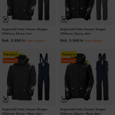
på
på
produktsidan
produktsidan
Den
Den
Seglarställ Helly Hansen Skagen
Seglarställ Helly Hansen Skagen
här
här
Offshore, Ebony, herr
Offshore, Ebony, dam
produkten
produkten
Det
Det
Det
Det
Rek.
9 998
kr
Rek.
9 998
kr
från
6 909
kr
från
6 819
kr
har
har
ursprungliga
nuvarande
ursprungliga
nuvar
flera
flera
priset
priset
priset
priset
varianter.
varianter.
var:
är:
var:
är:
Paketpris!
Paketpris!
De
De
9
från
9
från
Kampanj!
Kampanj!
olika
olika
998 kr.
6
998 kr.
6
alternativen
alternativen
909 kr.
819 kr.
kan
kan
väljas
väljas
på
på
produktsidan
produktsidan
Den
Den
Seglarställ Helly Hansen Skagen
Seglarställ Helly Hansen Skagen
här
här
Offshore, Ebony + Navy, herr
Offshore, Ebony + Navy, dam