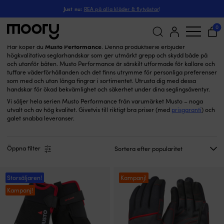
Musto Performance
Just nu:
REA på alla kläder & flytvästar
!
Musto Performance
(10)
0
Musto Performance
Här köper du
. Denna produktserie erbjuder
högkvalitativa seglarhandskar som ger utmärkt grepp och skydd både på
Sök
och utanför båten. Musto Performance är särskilt utformade för kallare och
efter:
tuffare väderförhållanden och det finns utrymme för personliga preferenser
som med och utan långa fingrar i sortimentet. Utrusta dig med dessa
handskar för ökad bekvämlighet och säkerhet under dina seglingsäventyr.
Vi säljer hela serien Musto Performance från varumärket Musto – noga
utvalt och av hög kvalitet. Givetvis till riktigt bra priser (med
prisgaranti
) och
galet snabba leveranser.
Öppna filter
Storsäljaren!
Kampanj!
Kampanj!