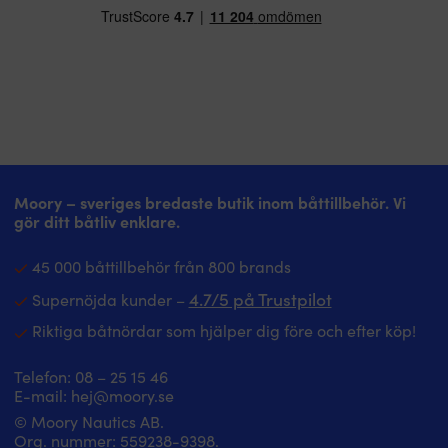
Moory – sveriges bredaste butik inom båttillbehör. Vi
gör ditt båtliv enklare.
45 000 båttillbehör från 800 brands
4.7/5 på Trustpilot
Supernöjda kunder –
Riktiga båtnördar som hjälper dig före och efter köp!
Telefon:
08 – 25 15 46
E-mail:
hej@moory.se
© Moory Nautics AB.
Org. nummer: 5‍59238-9398.