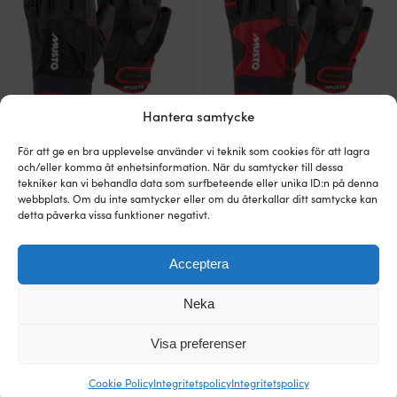
kan
kan
väljas
väljas
på
på
produktsidan
produktsidan
Hantera samtycke
Den
Den
Seglarhandskar Musto Performance
Seglarhandskar Musto Performance
För att ge en bra upplevelse använder vi teknik som cookies för att lagra
här
här
Short Finger Glove 2.0, Black
Short Finger Glove 2.0, True Red
och/eller komma åt enhetsinformation. När du samtycker till dessa
produkten
produkten
Det
Det
Det
Det
Rek.
649
kr
Rek.
649
kr
519
kr
519
kr
tekniker kan vi behandla data som surfbeteende eller unika ID:n på denna
har
har
ursprungliga
nuvarande
ursprungliga
nuvarande
webbplats. Om du inte samtycker eller om du återkallar ditt samtycke kan
flera
flera
priset
priset
priset
priset
detta påverka vissa funktioner negativt.
varianter.
varianter.
var:
är:
var:
är:
Kampanj!
Kampanj!
De
De
649 kr.
519 kr.
649 kr.
519 kr.
olika
olika
Acceptera
alternativen
alternativen
kan
kan
väljas
väljas
Neka
på
på
produktsidan
produktsidan
Visa preferenser
Cookie Policy
Integritetspolicy
Integritetspolicy