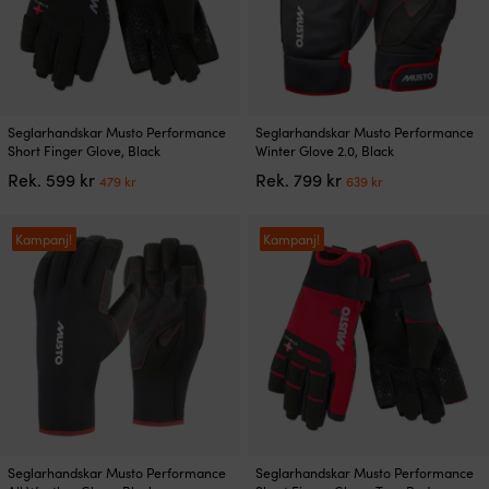
Den
Den
Seglarhandskar Musto Performance
Seglarhandskar Musto Performance
här
här
Short Finger Glove, Black
Winter Glove 2.0, Black
produkten
produkten
Det
Det
Det
Det
Rek.
599
kr
Rek.
799
kr
479
kr
639
kr
har
har
ursprungliga
nuvarande
ursprungliga
nuvarande
flera
flera
priset
priset
priset
priset
varianter.
varianter.
var:
är:
var:
är:
Kampanj!
Kampanj!
De
De
599 kr.
479 kr.
799 kr.
639 kr.
olika
olika
alternativen
alternativen
kan
kan
väljas
väljas
på
på
produktsidan
produktsidan
Den
Den
Seglarhandskar Musto Performance
Seglarhandskar Musto Performance
här
här