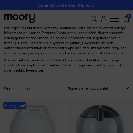
Plastimo Contest
Just nu:
REA på alla kläder & flytvästar
!
Plastimo Contest
(23)
0
Plastimo Contest
Här köper du
– kvalitativa, pålitliga och användarvänliga
båtkompasser. I serien Plastimo Contest erbjuder vi både skottmonterade
Sök
och bygelmonterade modeller, perfekt anpassade för segelbåtar över 9
efter:
meter (30 fot+). Med deras inbyggda belysning, UV-behandling och
vattentäta konstruktion är dessa båtkompasser idealiska för både dag- och
nattnavigering, och ger dig en precis kursavläsning under alla förhållanden.
Vi säljer hela serien Plastimo Contest från varumärket Plastimo – noga
utvalt och av hög kvalitet. Givetvis till riktigt bra priser (med
prisgaranti
) och
galet snabba leveranser.
Öppna filter
Storsäljaren!