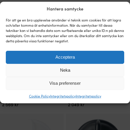
2 049
kr
2 569
kr
Hantera samtycke
För att ge en bra upplevelse använder vi teknik som cookies för att lagra
och/eller komma åt enhetsinformation. När du samtycker till dessa
tekniker kan vi behandla data som surfbeteende eller unika ID:n på denna
webbplats. Om du inte samtycker eller om du återkallar ditt samtycke kan
detta påverka vissa funktioner negativt.
Acceptera
Neka
Båtkompass Plastimo Contest 130,
Båtkompass Plastimo Contest 101,
Visa preferenser
bygelmontage, svart med svart Ø127
skottmontage 10 – 25°, vit med vit
mm konisk ros
Ø100 mm konisk ros
Cookie Policy
Integritetspolicy
Integritetspolicy
3 - 6 ARBETSDAGAR
3 - 6 ARBETSDAGAR
2 569
kr
2 049
kr