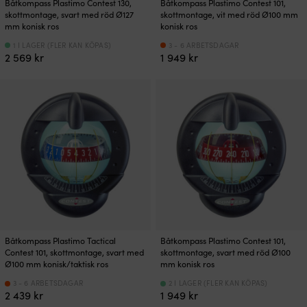
Båtkompass Plastimo Contest 130,
Båtkompass Plastimo Contest 101,
skottmontage, svart med röd Ø127
skottmontage, vit med röd Ø100 mm
mm konisk ros
konisk ros
1 I LAGER (FLER KAN KÖPAS)
3 - 6 ARBETSDAGAR
2 569
kr
1 949
kr
Båtkompass Plastimo Tactical
Båtkompass Plastimo Contest 101,
Contest 101, skottmontage, svart med
skottmontage, svart med röd Ø100
Ø100 mm konisk/taktisk ros
mm konisk ros
3 - 6 ARBETSDAGAR
2 I LAGER (FLER KAN KÖPAS)
2 439
kr
1 949
kr