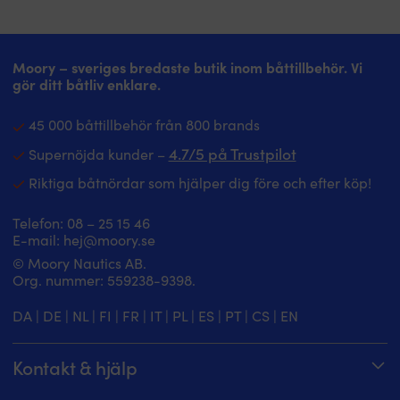
Moory – sveriges bredaste butik inom båttillbehör. Vi
gör ditt båtliv enklare.
45 000 båttillbehör från 800 brands
4.7/5 på Trustpilot
Supernöjda kunder –
Riktiga båtnördar som hjälper dig före och efter köp!
Telefon:
08 – 25 15 46
E-mail:
hej@moory.se
© Moory Nautics AB.
Org. nummer: 5‍59238-9398.
DA
|
DE
|
NL
|
FI
|
FR
|
IT
|
PL
|
ES
|
PT
|
CS
|
EN
Kontakt & hjälp
Spåra din order