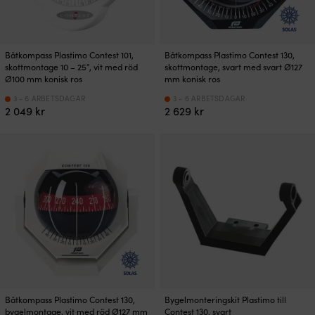
Båtkompass Plastimo Contest 101,
Båtkompass Plastimo Contest 130,
skottmontage 10 – 25°, vit med röd
skottmontage, svart med svart Ø127
Ø100 mm konisk ros
mm konisk ros
3 - 6 ARBETSDAGAR
3 - 6 ARBETSDAGAR
2 049
kr
2 629
kr
Båtkompass Plastimo Contest 130,
Bygelmonteringskit Plastimo till
bygelmontage, vit med röd Ø127 mm
Contest 130, svart