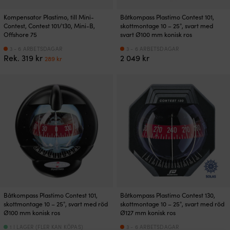
Kompensator Plastimo, till Mini-
Båtkompass Plastimo Contest 101,
Contest, Contest 101/130, Mini-B,
skottmontage 10 – 25°, svart med
Offshore 75
svart Ø100 mm konisk ros
3 - 6 ARBETSDAGAR
3 - 6 ARBETSDAGAR
Det
Det
Rek.
319
kr
2 049
kr
289
kr
ursprungliga
nuvarande
priset
priset
var:
är:
319 kr.
289 kr.
Båtkompass Plastimo Contest 101,
Båtkompass Plastimo Contest 130,
skottmontage 10 – 25°, svart med röd
skottmontage 10 – 25°, svart med röd
Ø100 mm konisk ros
Ø127 mm konisk ros
1 I LAGER (FLER KAN KÖPAS)
3 - 6 ARBETSDAGAR