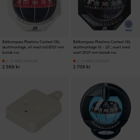
Båtkompass Plastimo Contest 130,
Båtkompass Plastimo Contest 130,
skottmontage, vit med röd Ø127 mm
skottmontage 10 – 25°, svart med
konisk ros
svart Ø127 mm konisk ros
3 - 6 ARBETSDAGAR
3 - 6 ARBETSDAGAR
2 569
kr
2 709
kr