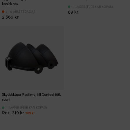
konisk ros
1 I LAGER (FLER KAN KÖPAS)
69
kr
3 - 6 ARBETSDAGAR
2 569
kr
Skyddskåpa Plastimo, till Contest 105,
svart
1 I LAGER (FLER KAN KÖPAS)
Det
Det
Rek.
319
kr
289
kr
ursprungliga
nuvarande
priset
priset
var:
är: