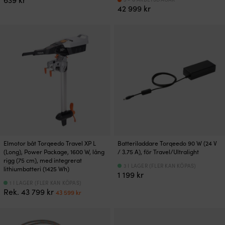
42 999
kr
Elmotor båt Torqeedo Travel XP L
Batteriladdare Torqeedo 90 W (24 V
(Long), Power Package, 1600 W, lång
/ 3.75 A), för Travel/Ultralight
rigg (75 cm), med integrerat
3 I LAGER (FLER KAN KÖPAS)
lithiumbatteri (1425 Wh)
1 199
kr
1 I LAGER (FLER KAN KÖPAS)
Det
Det
Rek.
43 799
kr
43 599
kr
ursprungliga
nuvarande
priset
priset
var:
är: