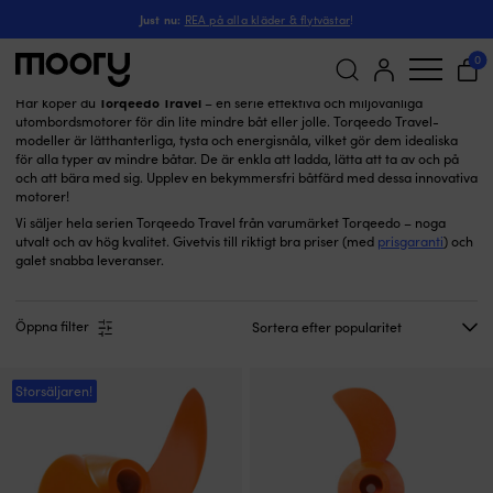
Torqeedo Travel
Just nu:
REA på alla kläder & flytvästar
!
Torqeedo Travel
(39)
0
Torqeedo Travel
Här köper du
– en serie effektiva och miljövänliga
utombordsmotorer för din lite mindre båt eller jolle. Torqeedo Travel-
Sök
modeller är lätthanterliga, tysta och energisnåla, vilket gör dem idealiska
efter:
för alla typer av mindre båtar. De är enkla att ladda, lätta att ta av och på
och att bära med sig. Upplev en bekymmersfri båtfärd med dessa innovativa
motorer!
Vi säljer hela serien Torqeedo Travel från varumärket Torqeedo – noga
utvalt och av hög kvalitet. Givetvis till riktigt bra priser (med
prisgaranti
) och
galet snabba leveranser.
Öppna filter
Storsäljaren!