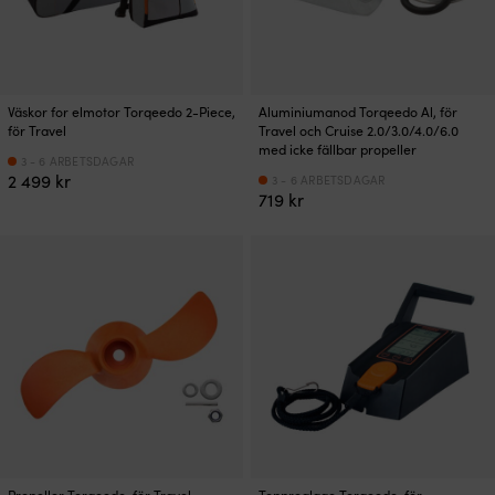
Väskor for elmotor Torqeedo 2-Piece,
Aluminiumanod Torqeedo Al, för
för Travel
Travel och Cruise 2.0/3.0/4.0/6.0
med icke fällbar propeller
3 - 6 ARBETSDAGAR
2 499
kr
3 - 6 ARBETSDAGAR
719
kr