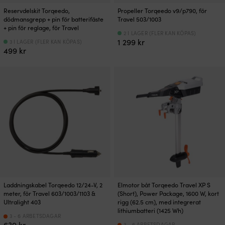
Reservdelskit Torqeedo,
Propeller Torqeedo v9/p790, för
dödmansgrepp + pin för batterifäste
Travel 503/1003
+ pin för reglage, för Travel
2 I LAGER (FLER KAN KÖPAS)
1 299
kr
3 I LAGER (FLER KAN KÖPAS)
499
kr
Laddningskabel Torqeedo 12/24-V, 2
Elmotor båt Torqeedo Travel XP S
meter, för Travel 603/1003/1103 &
(Short), Power Package, 1600 W, kort
Ultralight 403
rigg (62.5 cm), med integrerat
lithiumbatteri (1425 Wh)
3 - 6 ARBETSDAGAR
639
kr
3 - 6 ARBETSDAGAR