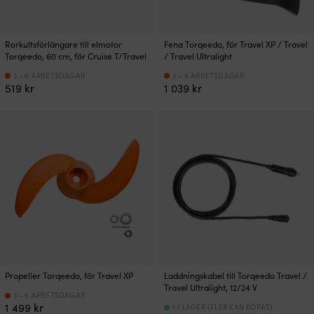
Rorkultsförlängare till elmotor
Fena Torqeedo, för Travel XP / Travel
Torqeedo, 60 cm, för Cruise T/Travel
/ Travel Ultralight
3 - 6 ARBETSDAGAR
3 - 6 ARBETSDAGAR
519
kr
1 039
kr
Propeller Torqeedo, för Travel XP​
Laddningskabel till Torqeedo Travel /
Travel Ultralight, 12/24 V
3 - 6 ARBETSDAGAR
1 499
kr
1 I LAGER (FLER KAN KÖPAS)