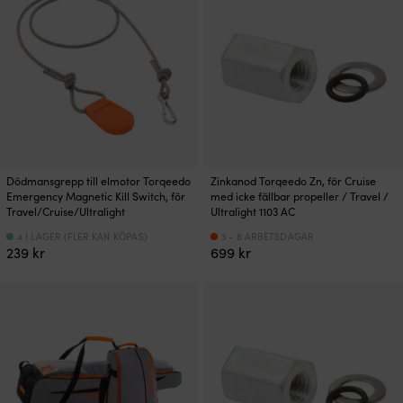
43
43
799 kr.
599 kr.
Dödmansgrepp till elmotor Torqeedo
Zinkanod Torqeedo Zn, för Cruise
Emergency Magnetic Kill Switch, för
med icke fällbar propeller / Travel /
Travel/Cruise/Ultralight
Ultralight 1103 AC
4 I LAGER (FLER KAN KÖPAS)
3 - 6 ARBETSDAGAR
239
kr
699
kr