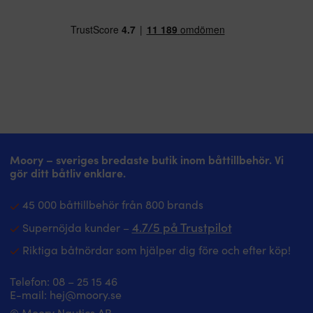
Moory – sveriges bredaste butik inom båttillbehör. Vi
gör ditt båtliv enklare.
45 000 båttillbehör från 800 brands
4.7/5 på Trustpilot
Supernöjda kunder –
Riktiga båtnördar som hjälper dig före och efter köp!
Telefon:
08 – 25 15 46
E-mail:
hej@moory.se
© Moory Nautics AB.