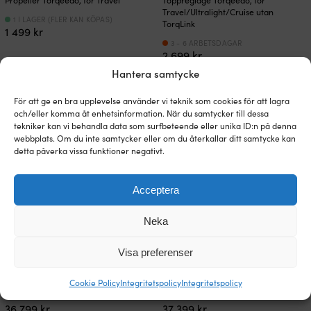
Propeller Torqeedo, för Travel
Toppreglage Torqeedo, för
Travel/Ultralight/Cruise utan
1 I LAGER (FLER KAN KÖPAS)
TorqLink
1 499
kr
3 - 6 ARBETSDAGAR
2 699
kr
Hantera samtycke
För att ge en bra upplevelse använder vi teknik som cookies för att lagra
och/eller komma åt enhetsinformation. När du samtycker till dessa
tekniker kan vi behandla data som surfbeteende eller unika ID:n på denna
webbplats. Om du inte samtycker eller om du återkallar ditt samtycke kan
detta påverka vissa funktioner negativt.
Acceptera
Neka
Elmotor båt Torqeedo Travel S
Elmotor båt Torqeedo Travel L
Visa preferenser
(Short), Range Package, 1100 W, kort
(Long), Range Package, 1100 W, lång
rigg (62.5 cm), med integrerat
rigg (75 cm), med integrerat
lithiumbatteri (1425 Wh)
lithiumbatteri (1425 Wh)
Cookie Policy
Integritetspolicy
Integritetspolicy
3 - 6 ARBETSDAGAR
3 - 6 ARBETSDAGAR
36 799
kr
37 399
kr