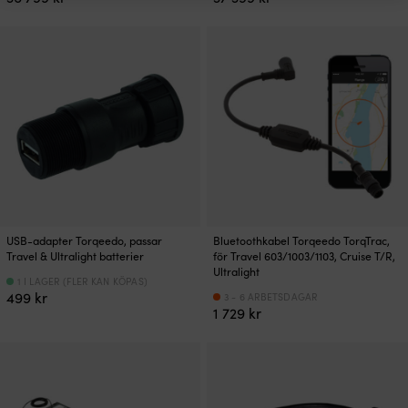
USB-adapter Torqeedo, passar
Bluetoothkabel Torqeedo TorqTrac,
Travel & Ultralight batterier
för Travel 603/1003/1103, Cruise T/R,
Ultralight
1 I LAGER (FLER KAN KÖPAS)
499
kr
3 - 6 ARBETSDAGAR
1 729
kr