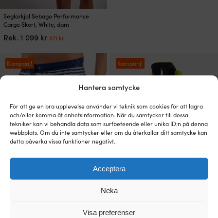
priset
priset
varianter.
var:
är:
Den
De
Seglarkjol Sebago Performance
2
2
här
olika
Cargo Skort, White, dam
799 kr.
154 kr.
produkten
alternativen
Det
Det
Rek.
1 099
kr
871
kr
har
kan
ursprungliga
nuvarande
flera
väljas
priset
priset
varianter.
på
var:
är:
Kampanj!
Kampanj!
De
produktsidan
1
871 kr.
olika
099 kr.
alternativen
Hantera samtycke
kan
väljas
För att ge en bra upplevelse använder vi teknik som cookies för att lagra
på
och/eller komma åt enhetsinformation. När du samtycker till dessa
produktsidan
tekniker kan vi behandla data som surfbeteende eller unika ID:n på denna
webbplats. Om du inte samtycker eller om du återkallar ditt samtycke kan
detta påverka vissa funktioner negativt.
Den
Den
Badbyxor Marine Classics Crew
Seglarjacka Helly Hansen Pier 3.0
Acceptera
här
här
Swim Trunks Navy / White, herr
Coastal, White, dam
produkten
produkten
Det
Det
Det
Det
Rek.
399
kr
Rek.
3 299
kr
226
kr
2 538
kr
Neka
har
har
ursprungliga
nuvarande
ursprungliga
nuvarand
flera
flera
priset
priset
priset
priset
varianter.
varianter.
Visa preferenser
var:
är:
var:
är:
Kampanj!
Kampanj!