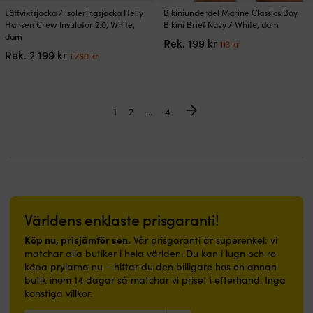
Den
Den
Lättviktsjacka / isoleringsjacka Helly
Bikiniunderdel Marine Classics Bay
här
här
Hansen Crew Insulator 2.0, White,
Bikini Brief Navy / White, dam
produkten
produkten
dam
Det
Det
Rek.
199
kr
113
kr
har
har
Det
Det
Rek.
2 199
kr
ursprungliga
nuvarande
1 769
kr
flera
flera
ursprungliga
nuvarande
priset
priset
varianter.
varianter.
priset
priset
var:
är:
De
De
var:
är:
199 kr.
113 kr.
olika
olika
2
1
1
2
…
4
alternativen
alternativen
199 kr.
769 kr.
kan
kan
väljas
väljas
på
på
produktsidan
produktsidan
Världens enklaste prisgaranti!
Köp nu, prisjämför sen.
Vår prisgaranti är superenkel: vi
matchar alla butiker i hela världen. Du kan i lugn och ro
köpa prylarna nu – hittar du den billigare hos en annan
butik inom 14 dagar så matchar vi priset i efterhand. Inga
konstiga villkor.