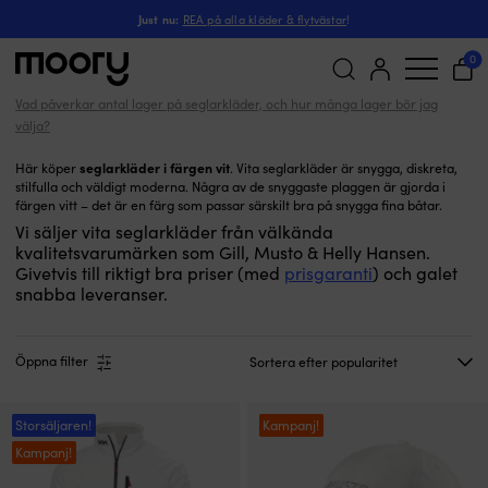
Vit
Seglarkläder
-
Just nu:
REA på alla kläder & flytvästar
!
Vita seglarkläder
(76)
0
Vad påverkar antal lager på seglarkläder, och hur många lager bör jag
Sök
välja?
efter:
seglarkläder i färgen vit
Här köper
. Vita seglarkläder är snygga, diskreta,
stilfulla och väldigt moderna. Några av de snyggaste plaggen är gjorda i
färgen vitt – det är en färg som passar särskilt bra på snygga fina båtar.
Vi säljer vita seglarkläder från välkända
kvalitetsvarumärken som Gill, Musto & Helly Hansen.
Givetvis till riktigt bra priser (med
prisgaranti
) och galet
snabba leveranser.
Öppna filter
Storsäljaren!
Kampanj!
Kampanj!