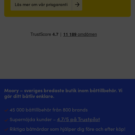
Läs mer om vår prisgaranti
Moory – sveriges bredaste butik inom båttillbehör. Vi
gör ditt båtliv enklare.
45 000 båttillbehör från 800 brands
4.7/5 på Trustpilot
Supernöjda kunder –
Riktiga båtnördar som hjälper dig före och efter köp!