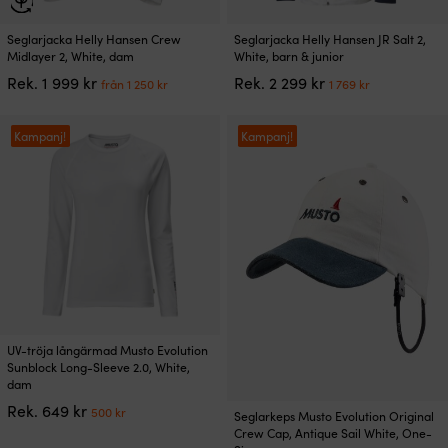
Den
Den
Seglarjacka Helly Hansen Crew
Seglarjacka Helly Hansen JR Salt 2,
här
här
Midlayer 2, White, dam
White, barn & junior
produkten
produkten
Det
Det
Det
Det
Rek.
1 999
kr
Rek.
2 299
kr
från
1 250
kr
1 769
kr
har
har
ursprungliga
nuvarande
ursprungliga
nuvarand
flera
flera
priset
priset
priset
priset
varianter.
varianter.
var:
är:
var:
är:
Kampanj!
Kampanj!
De
De
1
från
2
1
olika
olika
999 kr.
1
299 kr.
769 kr.
alternativen
alternativen
250 kr.
kan
kan
väljas
väljas
på
på
produktsidan
produktsidan
Den
UV-tröja långärmad Musto Evolution
här
Sunblock Long-Sleeve 2.0, White,
produkten
dam
har
Det
Det
Rek.
649
kr
500
kr
Seglarkeps Musto Evolution Original
flera
ursprungliga
nuvarande
Crew Cap, Antique Sail White, One-
varianter.
priset
priset