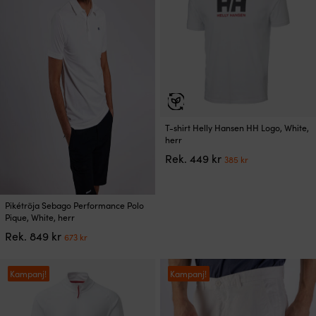
alternativen
kan
väljas
på
produktsidan
Den
T-shirt Helly Hansen HH Logo, White,
här
herr
produkten
Det
Det
Rek.
449
kr
385
kr
har
ursprungliga
nuvarande
flera
priset
priset
varianter.
var:
är:
Den
De
Pikétröja Sebago Performance Polo
449 kr.
385 kr.
här
olika
Pique, White, herr
produkten
alternativen
Det
Det
Rek.
849
kr
673
kr
har
kan
ursprungliga
nuvarande
flera
väljas
priset
priset
varianter.
på
var:
är:
Kampanj!
Kampanj!
De
produktsidan
849 kr.
673 kr.
olika
alternativen