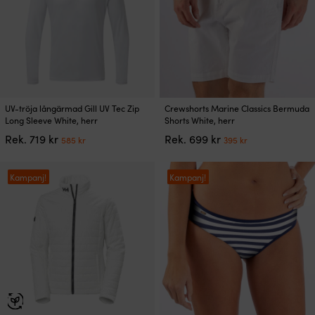
kan
väljas
på
produktsidan
Den
Den
UV-tröja långärmad Gill UV Tec Zip
Crewshorts Marine Classics Bermuda
här
här
Long Sleeve White, herr
Shorts White, herr
produkten
produkten
Det
Det
Det
Det
Rek.
719
kr
Rek.
699
kr
585
kr
395
kr
har
har
ursprungliga
nuvarande
ursprungliga
nuvarande
flera
flera
priset
priset
priset
priset
varianter.
varianter.
var:
är:
var:
är:
Kampanj!
Kampanj!
De
De
719 kr.
585 kr.
699 kr.
395 kr.
olika
olika
alternativen
alternativen
kan
kan
väljas
väljas
på
på
produktsidan
produktsidan