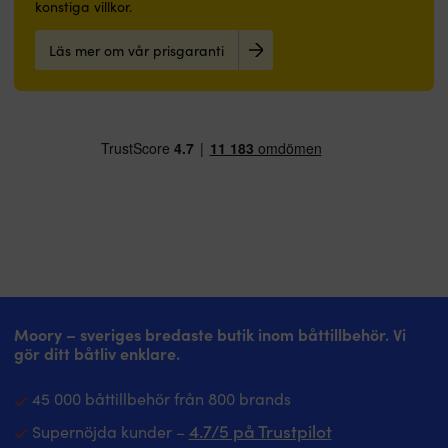
konstiga villkor.
Läs mer om vår prisgaranti
Moory – sveriges bredaste butik inom båttillbehör. Vi
gör ditt båtliv enklare.
45 000 båttillbehör från 800 brands
4.7/5 på Trustpilot
Supernöjda kunder –