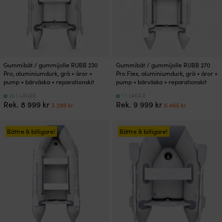
Gummibåt / gummijolle RUBB 230
Gummibåt / gummijolle RUBB 270
Pro, aluminiumdurk, grå + åror +
Pro Flex, aluminiumdurk, grå + åror +
pump + bärväska + reparationskit
pump + bärväska + reparationskit
20 I LAGER
1 I LAGER
Det
Det
Det
Det
Rek.
8 999
kr
Rek.
9 999
kr
5 299
kr
6 465
kr
ursprungliga
nuvarande
ursprungliga
nuvarand
priset
priset
priset
priset
var:
är:
var:
är:
Bättre & billigare!
Bättre & billigare!
8
5
9
6
999 kr.
299 kr.
999 kr.
465 kr.