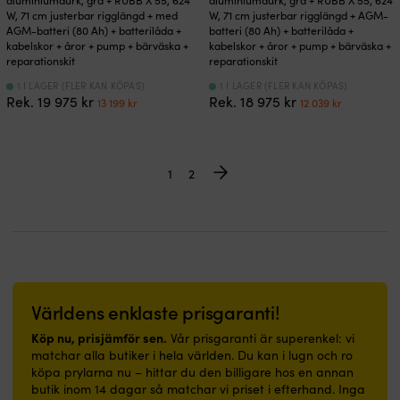
aluminiumdurk, grå + RUBB X 55, 624
aluminiumdurk, grå + RUBB X 55, 624
W, 71 cm justerbar rigglängd + med
W, 71 cm justerbar rigglängd + AGM-
AGM-batteri (80 Ah) + batterilåda +
batteri (80 Ah) + batterilåda +
kabelskor + åror + pump + bärväska +
kabelskor + åror + pump + bärväska +
reparationskit
reparationskit
1 I LAGER (FLER KAN KÖPAS)
1 I LAGER (FLER KAN KÖPAS)
Det
Det
Det
Det
Rek.
19 975
kr
Rek.
18 975
kr
13 199
kr
12 039
kr
ursprungliga
nuvarande
ursprungliga
nuvaran
priset
priset
priset
priset
var:
är:
var:
är:
19
13
18
12
1
2
975 kr.
199 kr.
975 kr.
039 kr.
Världens enklaste prisgaranti!
Köp nu, prisjämför sen.
Vår prisgaranti är superenkel: vi
matchar alla butiker i hela världen. Du kan i lugn och ro
köpa prylarna nu – hittar du den billigare hos en annan
butik inom 14 dagar så matchar vi priset i efterhand. Inga