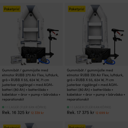
349 kr.
599 kr.
priset
priset
var:
är:
Paketpris!
Paketpris!
25
23
898 kr.
369 kr.
Gummibåt / gummijolle med
Gummibåt / gummijolle med
elmotor RUBB 270 Air Flex, luftdurk,
elmotor RUBB 330 Air Flex, luftdurk,
grå + RUBB X 55, 624 W, 71 cm
grå + RUBB X 55, 624 W, 71 cm
justerbar rigglängd + med AGM-
justerbar rigglängd + med AGM-
batteri (80 Ah) + batterilåda +
batteri (80 Ah) + batterilåda +
kabelskor + åror + pump + bärväska +
kabelskor + åror + pump + bärväska +
reparationskit
reparationskit
1 I LAGER (FLER KAN KÖPAS)
1 I LAGER (FLER KAN KÖPAS)
Det
Det
Det
Det
Rek.
16 325
kr
Rek.
17 375
kr
12 339
kr
12 699
kr
ursprungliga
nuvarande
ursprungliga
nuvaran
priset
priset
priset
priset
var:
är:
var:
är:
Paketpris!
Paketpris!