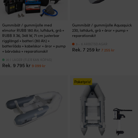
Gummibåt / gummijolle med
Gummibåt / gummijolle Aquaquick
elmotor RUBB 180 Air, luftdurk, grå +
230, lattdurk, grå + åror + pump +
RUBB X 36, 348 W, 71 cm justerbar
reparationskit
rigglängd + batteri (80 Ah) +
3 - 6 ARBETSDAGAR
batterilåda + kabelskor + åror + pump
Det
Det
Rek.
7 259
kr
7 255
kr
+ bärväska + reparationskit
ursprungliga
nuvarand
priset
priset
20 I LAGER (FLER KAN KÖPAS)
Det
Det
Rek.
9 795
kr
9 099
kr
var:
är:
ursprungliga
nuvarande
7
7
priset
priset
259 kr.
255 kr.
var:
är:
Paketpris!
9
9
795 kr.
099 kr.