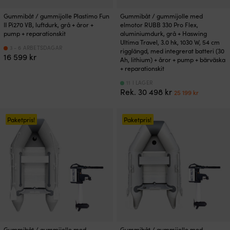
Gummibåt / gummijolle Plastimo Fun
Gummibåt / gummijolle med
II Pi270 VB, luftdurk, grå + åror +
elmotor RUBB 330 Pro Flex,
pump + reparationskit
aluminiumdurk, grå + Haswing
Ultima Travel, 3.0 hk, 1030 W, 54 cm
3 - 6 ARBETSDAGAR
rigglängd, med integrerat batteri (30
16 599
kr
Ah, lithium) + åror + pump + bärväska
+ reparationskit
11 I LAGER
Det
Det
Rek.
30 498
kr
25 199
kr
ursprungliga
nuvara
priset
priset
var:
är:
Paketpris!
Paketpris!
30
25
498 kr.
199 kr.
Gummibåt / gummijolle med
Gummibåt / gummijolle med