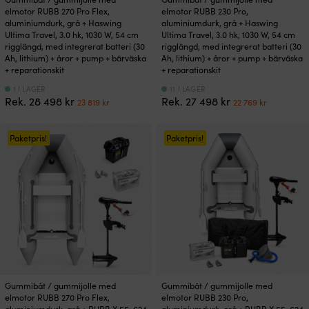
elmotor RUBB 270 Pro Flex,
elmotor RUBB 230 Pro,
aluminiumdurk, grå + Haswing
aluminiumdurk, grå + Haswing
Ultima Travel, 3.0 hk, 1030 W, 54 cm
Ultima Travel, 3.0 hk, 1030 W, 54 cm
rigglängd, med integrerat batteri (30
rigglängd, med integrerat batteri (30
Ah, lithium) + åror + pump + bärväska
Ah, lithium) + åror + pump + bärväska
+ reparationskit
+ reparationskit
1 I LAGER
11 I LAGER
Det
Det
Det
Det
Rek.
28 498
kr
Rek.
27 498
kr
23 819
kr
22 769
kr
ursprungliga
nuvarande
ursprungliga
nuvara
priset
priset
priset
priset
var:
är:
var:
är:
Paketpris!
Paketpris!
28
23
27
22
498 kr.
819 kr.
498 kr.
769 kr.
Gummibåt / gummijolle med
Gummibåt / gummijolle med
elmotor RUBB 270 Pro Flex,
elmotor RUBB 230 Pro,