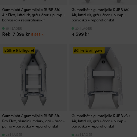
Gummibåt / gummijolle RUBB 330
Gummibåt / gummijolle RUBB 180
Air Flex, luftdurk, grå + åror + pump +
Air, luftdurk, grå + åror + pump +
bärväska + reparationskit
bärväska + reparationskit
15 I LAGER
20 I LAGER
Det
Det
Rek.
7 399
kr
4 599
kr
5 965
kr
ursprungliga
nuvarande
priset
priset
var:
är:
Bättre & billigare!
Bättre & billigare!
7
5
399 kr.
965 kr.
Gummibåt / gummijolle RUBB 330
Gummibåt / gummijolle RUBB 230
Pro Flex, aluminiumdurk, grå + åror +
Air, luftdurk, grå + åror + pump +
pump + bärväska + reparationskit
bärväska + reparationskit
28 I LAGER
44 I LAGER