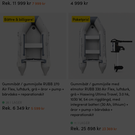
Det
Det
Rek.
11 999
kr
4 999
kr
7 999
kr
ursprungliga
nuvarande
priset
priset
var:
är:
Bättre & billigare!
Paketpris!
11
7
999 kr.
999 kr.
Gummibåt / gummijolle RUBB 270
Gummibåt / gummijolle med
Air Flex, luftdurk, grå + åror + pump +
elmotor RUBB 330 Air Flex, luftdurk,
bärväska + reparationskit
grå + Haswing Ultima Travel, 3.0 hk,
1030 W, 54 cm rigglängd, med
26 I LAGER
integrerat batteri (30 Ah, lithium) +
Det
Det
Rek.
6 349
kr
5 599
kr
åror + pump + bärväska +
ursprungliga
nuvarande
reparationskit
priset
priset
11 I LAGER
var:
är:
Det
Det
Rek.
25 898
kr
23 369
kr
6
5
ursprungliga
nuvara