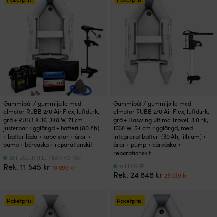
16
12
17
12
325 kr.
339 kr.
375 kr.
699 kr.
Gummibåt / gummijolle med
Gummibåt / gummijolle med
elmotor RUBB 270 Air Flex, luftdurk,
elmotor RUBB 270 Air Flex, luftdurk,
grå + RUBB X 36, 348 W, 71 cm
grå + Haswing Ultima Travel, 3.0 hk,
justerbar rigglängd + batteri (80 Ah)
1030 W, 54 cm rigglängd, med
+ batterilåda + kabelskor + åror +
integrerat batteri (30 Ah, lithium) +
pump + bärväska + reparationskit
åror + pump + bärväska +
reparationskit
26 I LAGER (FLER KAN KÖPAS)
Det
Det
Rek.
11 545
kr
11 I LAGER
10 099
kr
Det
Det
ursprungliga
nuvarande
Rek.
24 848
kr
23 039
kr
ursprungliga
nuvara
priset
priset
priset
priset
var:
är:
var:
är:
Paketpris!
Paketpris!
11
10
24
23
545 kr.
099 kr.