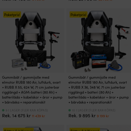
ursprungliga
nuvarande
ursprungliga
nuvaran
priset
priset
priset
priset
var:
är:
var:
är:
Paketpris!
Paketpris!
10
9
23
22
495 kr.
799 kr.
798 kr.
769 kr.
Gummibåt / gummijolle med
Gummibåt / gummijolle med
elmotor RUBB 180 Air, luftdurk, svart
elmotor RUBB 180 Air, luftdurk, svart
+ RUBB X 55, 624 W, 71 cm justerbar
+ RUBB X 36, 348 W, 71 cm justerbar
rigglängd + AGM-batteri (80 Ah) +
rigglängd + batteri (80 Ah) +
batterilåda + kabelskor + åror + pump
batterilåda + kabelskor + åror + pump
+ bärväska + reparationskit
+ bärväska + reparationskit
9 I LAGER (FLER KAN KÖPAS)
10 I LAGER (FLER KAN KÖPAS)
Det
Det
Det
Det
Rek.
14 675
kr
Rek.
9 895
kr
11 439
kr
9 199
kr
ursprungliga
nuvarande
ursprungliga
nuvarand
priset
priset
priset
priset
Bättre & billigare!
Bättre & billigare!