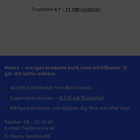
Moory – sveriges bredaste butik inom båttillbehör. Vi
gör ditt båtliv enklare.
45 000 båttillbehör från 800 brands
4.7/5 på Trustpilot
Supernöjda kunder –
Riktiga båtnördar som hjälper dig före och efter köp!
Telefon:
08 – 25 15 46
E-mail:
hej@moory.se
© Moory Nautics AB.