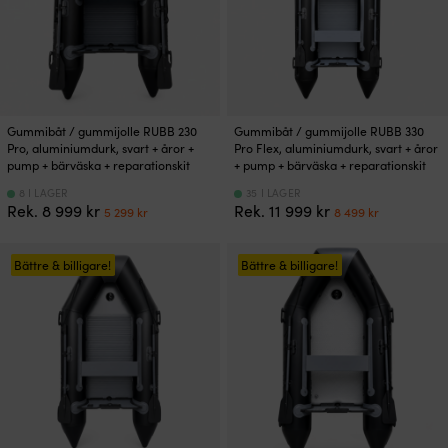
Gummibåt / gummijolle RUBB 230
Gummibåt / gummijolle RUBB 330
Pro, aluminiumdurk, svart + åror +
Pro Flex, aluminiumdurk, svart + åror
pump + bärväska + reparationskit
+ pump + bärväska + reparationskit
8 I LAGER
35 I LAGER
Det
Det
Det
Det
Rek.
8 999
kr
Rek.
11 999
kr
5 299
kr
8 499
kr
ursprungliga
nuvarande
ursprungliga
nuvaran
priset
priset
priset
priset
var:
är:
var:
är:
Bättre & billigare!
Bättre & billigare!
8
5
11
8
999 kr.
299 kr.
999 kr.
499 kr.