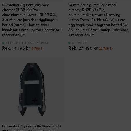
Gummibåt / gummijolle med
Gummibåt / gummijolle med
elmotor RUBB 230 Pro,
elmotor RUBB 230 Pro,
aluminiumdurk, svart + RUBB X 36,
aluminiumdurk, svart + Haswing
348 W, 71 cm justerbar rigglängd +
Ultima Travel, 3.0 hk, 1030 W, 54 cm
batteri (80 Ah) + batterilåda +
rigglängd, med integrerat batteri (30
kabelskor + åror + pump + bärväska +
Ah, lithium) + åror + pump + bärväska
reparationskit
+ reparationskit
8 I LAGER (FLER KAN KÖPAS)
8 I LAGER
Det
Det
Det
Det
Rek.
14 195
kr
Rek.
27 498
kr
9 799
kr
22 769
kr
ursprungliga
nuvarande
ursprungliga
nuvara
priset
priset
priset
priset
var:
är:
var:
är:
14
9
27
22
195 kr.
799 kr.
498 kr.
769 kr.
Gummibåt / gummijolle Black Island