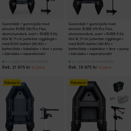
Gummibåt / gummijolle med
Gummibåt / gummijolle med
elmotor RUBB 330 Pro Flex,
elmotor RUBB 270 Pro Flex,
aluminiumdurk, svart + RUBB X 55,
aluminiumdurk, svart + RUBB X 55,
624 W, 71 cm justerbar rigglängd +
624 W, 71 cm justerbar rigglängd +
med AGM-batteri (80 Ah) +
med AGM-batteri (80 Ah) +
batterilåda + kabelskor + åror + pump
batterilåda + kabelskor + åror + pump
+ bärväska + reparationskit
+ bärväska + reparationskit
9 I LAGER (FLER KAN KÖPAS)
2 I LAGER (FLER KAN KÖPAS)
Det
Det
Det
Det
Rek.
21 975
kr
Rek.
19 975
kr
15 239
kr
13 229
kr
ursprungliga
nuvarande
ursprungliga
nuvaran
priset
priset
priset
priset
var:
är:
var:
är:
Paketpris!
Paketpris!
21
15
19
13
975 kr.
239 kr.
975 kr.
229 kr.