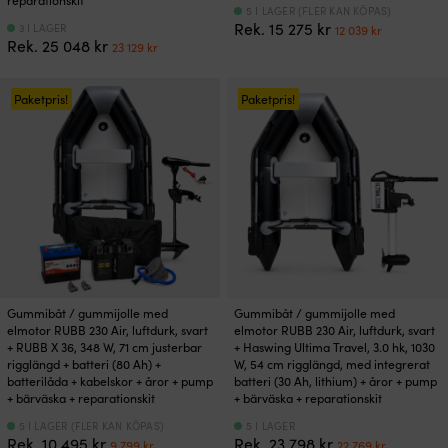
5 I LAGER (FLER KAN KÖPAS)
Det
Det
Rek.
15 275
kr
3 I LAGER
12 039
kr
Det
Det
Rek.
25 048
kr
ursprungliga
nuvaran
23 129
kr
ursprungliga
nuvarande
priset
priset
priset
priset
var:
är:
var:
är:
Paketpris!
Paketpris!
15
12
25
23
275 kr.
039 kr.
048 kr.
129 kr.
Gummibåt / gummijolle med
Gummibåt / gummijolle med
elmotor RUBB 230 Air, luftdurk, svart
elmotor RUBB 230 Air, luftdurk, svart
+ RUBB X 36, 348 W, 71 cm justerbar
+ Haswing Ultima Travel, 3.0 hk, 1030
rigglängd + batteri (80 Ah) +
W, 54 cm rigglängd, med integrerat
batterilåda + kabelskor + åror + pump
batteri (30 Ah, lithium) + åror + pump
+ bärväska + reparationskit
+ bärväska + reparationskit
5 I LAGER (FLER KAN KÖPAS)
5 I LAGER
Det
Det
Det
Det
Rek.
10 495
kr
Rek.
23 798
kr
9 799
kr
22 769
kr