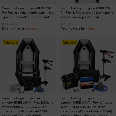
Gummibåt / gummijolle RUBB 270
Gummibåt / gummijolle RUBB 270
Pro Flex, aluminiumdurk, svart + åror
Air Flex, luftdurk, svart + åror + pump
+ pump + bärväska + reparationskit
+ bärväska + reparationskit
2 I LAGER
3 I LAGER
Det
Det
Det
Det
Rek.
9 999
kr
Rek.
6 549
kr
6 495
kr
5 699
kr
ursprungliga
nuvarande
ursprungliga
nuvarand
priset
priset
priset
priset
var:
är:
var:
är:
Paketpris!
Paketpris!
9
6
6
5
999 kr.
495 kr.
549 kr.
699 kr.
Gummibåt / gummijolle med
Gummibåt / gummijolle med
elmotor RUBB 270 Air Flex, luftdurk,
elmotor RUBB 270 Air Flex, luftdurk,
svart + RUBB X 55, 624 W, 71 cm
svart + RUBB X 36, 348 W, 71 cm
justerbar rigglängd + med AGM-
justerbar rigglängd + batteri (80 Ah)
batteri (80 Ah) + batterilåda +
+ batterilåda + kabelskor + åror +