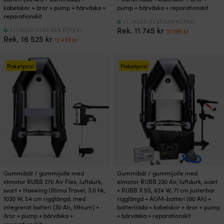
kabelskor + åror + pump + bärväska +
pump + bärväska + reparationskit
reparationskit
3 I LAGER (FLER KAN KÖPAS)
Det
Det
Rek.
11 745
kr
3 I LAGER (FLER KAN KÖPAS)
10 199
kr
Det
Det
Rek.
16 525
kr
ursprungliga
nuvaran
12 439
kr
ursprungliga
nuvarande
priset
priset
priset
priset
var:
är:
var:
är:
Paketpris!
Paketpris!
11
10
16
12
745 kr.
199 kr.
525 kr.
439 kr.
Gummibåt / gummijolle med
Gummibåt / gummijolle med
elmotor RUBB 270 Air Flex, luftdurk,
elmotor RUBB 230 Air, luftdurk, svart
svart + Haswing Ultima Travel, 3.0 hk,
+ RUBB X 55, 624 W, 71 cm justerbar
1030 W, 54 cm rigglängd, med
rigglängd + AGM-batteri (80 Ah) +
integrerat batteri (30 Ah, lithium) +
batterilåda + kabelskor + åror + pump
åror + pump + bärväska +
+ bärväska + reparationskit
reparationskit