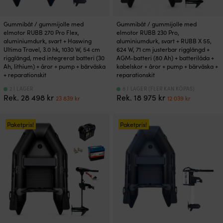
Gummibåt / gummijolle med
Gummibåt / gummijolle med
elmotor RUBB 270 Pro Flex,
elmotor RUBB 230 Pro,
aluminiumdurk, svart + Haswing
aluminiumdurk, svart + RUBB X 55,
Ultima Travel, 3.0 hk, 1030 W, 54 cm
624 W, 71 cm justerbar rigglängd +
rigglängd, med integrerat batteri (30
AGM-batteri (80 Ah) + batterilåda +
Ah, lithium) + åror + pump + bärväska
kabelskor + åror + pump + bärväska +
+ reparationskit
reparationskit
2 I LAGER
8 I LAGER (FLER KAN KÖPAS)
Det
Det
Det
Det
Rek.
28 498
kr
Rek.
18 975
kr
23 839
kr
12 039
kr
ursprungliga
nuvarande
ursprungliga
nuvaran
priset
priset
priset
priset
var:
är:
var:
är:
Paketpris!
Paketpris!
28
23
18
12
498 kr.
839 kr.
975 kr.
039 kr.