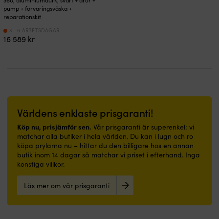
360, aluminiumdurk, svart + åror +
pump + förvaringsväska +
reparationskit
3 - 6 ARBETSDAGAR
16 589
kr
Världens enklaste prisgaranti!
Köp nu, prisjämför sen.
Vår prisgaranti är superenkel: vi
matchar alla butiker i hela världen. Du kan i lugn och ro
köpa prylarna nu – hittar du den billigare hos en annan
butik inom 14 dagar så matchar vi priset i efterhand. Inga
konstiga villkor.
Läs mer om vår prisgaranti