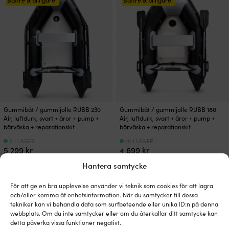
var:
är:
var:
är:
14
11
9
9
675 kr.
439 kr.
895 kr.
199 kr.
Gummibåt / gummijolle RUBB 230
Gummibåt / gummijolle RUBB 180
Air, luftdurk, svart + åror + pump +
Air, luftdurk, svart + åror + pump +
bärväska + reparationskit
bärväska + reparationskit
5 I LAGER
10 I LAGER
5 299
kr
4 699
kr
Hantera samtycke
Paketpris!
Paketpris!
För att ge en bra upplevelse använder vi teknik som cookies för att lagra
och/eller komma åt enhetsinformation. När du samtycker till dessa
tekniker kan vi behandla data som surfbeteende eller unika ID:n på denna
webbplats. Om du inte samtycker eller om du återkallar ditt samtycke kan
detta påverka vissa funktioner negativt.