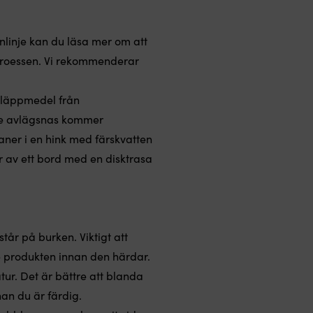
enlinje kan du läsa mer om att
gsproessen. Vi rekommenderar
 släppmedel från
nte avlägsnas kommer
aner i en hink med färskvatten
r av ett bord med en disktrasa
år på burken. Viktigt att
e produkten innan den härdar.
ur. Det är bättre att blanda
nan du är färdig.