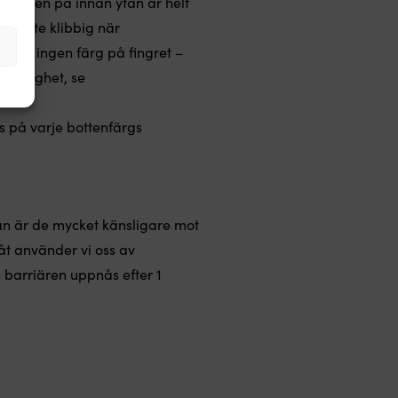
enfärgen på innan ytan är helt
 är lite klibbig när
 får ingen färg på fingret –
klibbighet, se
s på varje bottenfärgs
idan är de mycket känsligare mot
åt använder vi oss av
 barriären uppnås efter 1