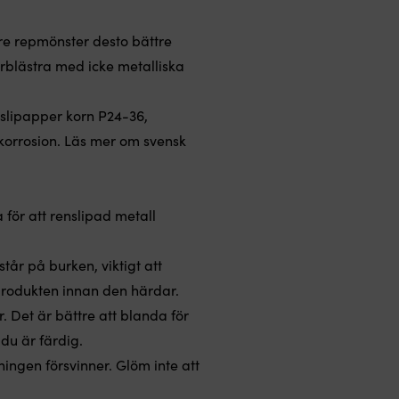
re repmönster desto bättre
rblästra med icke metalliska
t slipapper korn P24-36,
 korrosion.
Läs mer om svensk
 för att renslipad metall
år på burken, viktigt att
produkten innan den härdar.
. Det är bättre att blanda för
du är färdig.
ingen försvinner. Glöm inte att