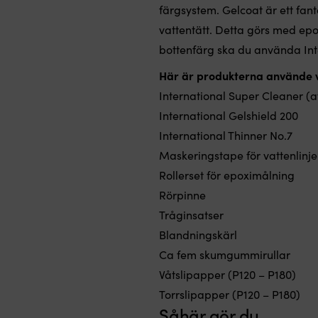
färgsystem. Gelcoat är ett fant
vattentätt. Detta görs med ep
bottenfärg ska du använda Int
Här är produkterna använde vi
International Super Cleaner
(a
International Gelshield 200
International Thinner No.7
Maskeringstape för vattenlinje
Rollerset för epoximålning
Rörpinne
Tråginsatser
Blandningskärl
Ca fem skumgummirullar
Våtslipapper (P120 – P180)
Torrslipapper (P120 – P180)
Såhär gör du