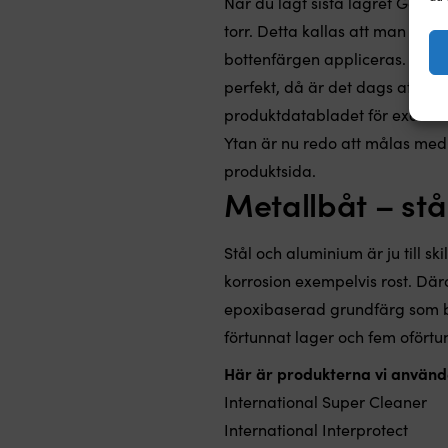
När du lagt sista lagret Gelshi
torr. Detta kallas att man lägg
bottenfärgen appliceras. Tryck
perfekt, då är det dags att måla
produktdatabladet för exakt öv
Ytan är nu redo att målas med 
produktsida.
Metallbåt – st
Stål och aluminium är ju till s
korrosion exempelvis rost. Där
epoxibaserad grundfärg som bar
förtunnat lager och fem oförtun
Här är produkterna vi använde
International Super Cleaner
International Interprotect