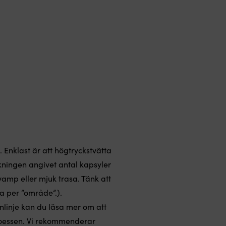
. Enklast är att högtryckstvätta
ckningen angivet antal kapsyler
vamp eller mjuk trasa. Tänk att
a per “område”.).
enlinje kan du läsa mer om att
sproessen. Vi rekommenderar