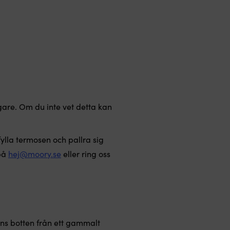
igare. Om du inte vet detta kan
fylla termosen och pallra sig
 på
hej@moory.se
eller ring oss
ens botten från ett gammalt