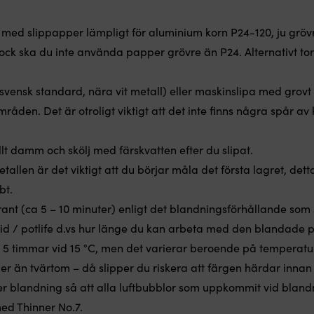
med slippapper lämpligt för aluminium korn P24-120, ju gröv
ck ska du inte använda papper grövre än P24. Alternativt tor
 (svensk standard, nära vit metall) eller maskinslipa med grov
åden. Det är otroligt viktigt att det inte finns några spår av
t damm och skölj med färskvatten efter du slipat.
allen är det viktigt att du börjar måla det första lagret, detta
bbt.
t (ca 5 – 10 minuter) enligt det blandningsförhållande som st
tid / potlife d.vs hur länge du kan arbeta med den blandade 
å 5 timmar vid 15 °C, men det varierar beroende på temperatur
er än tvärtom – då slipper du riskera att färgen härdar innan 
ter blandning så att alla luftbubblor som uppkommit vid blandn
med Thinner No.7.