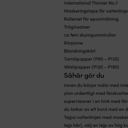
International Thinner No.7
Maskeringstape för vattenlinje
Rollerset för epoximålning
Tråginsatser
ca fem skumgummirullar
Rörpinne
Blandningskärl
Torrslipapper (P60 – P120)
Våtslipapper (P120 – P180)
Såhär gör du
Innan du börjar måla med Interpr
ytan ordentligt med färskvatt
supercleaner i en hink med fär
du torkar av ett bord med en d
Tejpa vattenlinjen med maskerin
tejp
här
), välj en tejp av hög 