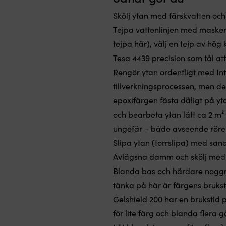
Skölj ytan med färskvatten och 
Tejpa vattenlinjen med maskerin
tejpa
här
), välj en tejp av hö
Tesa 4439 precision
som tål att
Rengör ytan ordentligt med
In
tillverkningsprocessen, men d
epoxifärgen fästa dåligt på yt
och bearbeta ytan lätt ca 2 m²
ungefär – både avseende rörel
Slipa ytan (torrslipa) med sa
Avlägsna damm och skölj med 
Blanda bas och härdare noggran
tänka på här är färgens bruks
Gelshield 200
har en brukstid 
för lite färg och blanda flera 