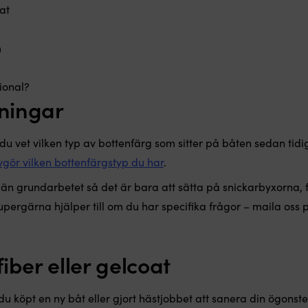
at
m
ional?
ningar
 du vet vilken typ av bottenfärg som sitter på båten sedan tid
gör vilken bottenfärgstyp du har
.
re än grundarbetet så det är bara att sätta på snickarbyxorna, 
 supergärna hjälper till om du har specifika frågor – maila oss
iber eller gelcoat
u köpt en ny båt eller gjort hästjobbet att sanera din ögonst