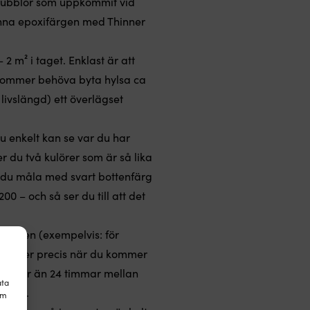
ftbubblor som uppkommit vid
tunna epoxifärgen med Thinner
2 m² i taget. Enklast är att
 kommer behöva byta hylsa ca
livslängd) ett överlägset
du enkelt kan se var du har
r du två kulörer som är så lika
a du måla med svart bottenfärg
 – och så ser du till att det
 burken (exempelvis: för
ett lager precis när du kommer
 det mer än 24 timmar mellan
ata
lager.
om