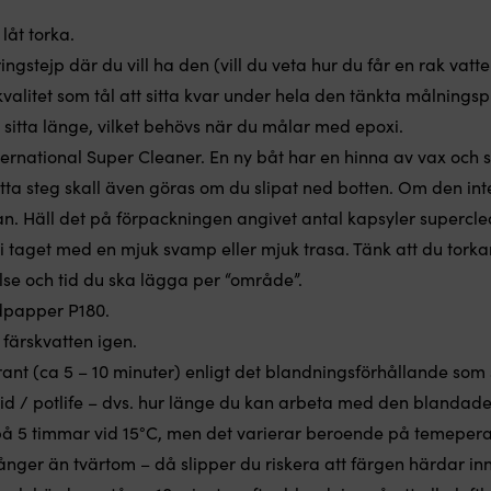
låt torka.
gstejp där du vill ha den (vill du veta hur du får en rak vatt
g kvalitet som tål att sitta kvar under hela den tänkta målnin
 sitta länge, vilket behövs när du målar med epoxi.
ternational Super Cleaner
. En ny båt har en hinna av vax och
etta steg skall även göras om du slipat ned botten. Om den i
an. Häll det på förpackningen angivet antal kapsyler supercle
 i taget med en mjuk svamp eller mjuk trasa. Tänk att du torka
se och tid du ska lägga per “område”.
ndpapper P180.
färskvatten igen.
t (ca 5 – 10 minuter) enligt det blandningsförhållande som st
tid / potlife – dvs. hur länge du kan arbeta med den blandad
på 5 timmar vid 15°C, men det varierar beroende på temeperat
gånger än tvärtom – då slipper du riskera att färgen härdar in