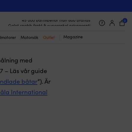
ernationals
0
45 000 båttillbehör från 800 brands
Galet snabb frakt & superenkel prisgaranti
Supernöjda kunder – 4.7/5 på Trustpilot
Magazine
lmotorer
Motorsök
Outlet
målning med
7 – Läs vår guide
andlade båtar
”). Är
måla International