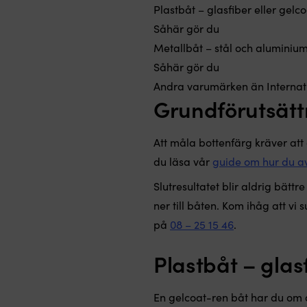
Plastbåt – glasfiber eller gelco
Såhär gör du
Metallbåt – stål och aluminiu
Såhär gör du
Andra varumärken än Internat
Grundförutsätt
Att måla bottenfärg kräver att
du läsa vår
guide om hur du av
Slutresultatet blir aldrig bätt
ner till båten. Kom ihåg att vi
på
08 – 25 15 46
.
Plastbåt – glasf
En gelcoat-ren båt har du om d