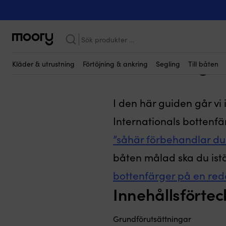
Hur förbehan
Sök
efter:
bottenfärge
Kläder & utrustning
Förtöjning & ankring
Segling
Till båten
I den här guiden går v
Internationals bottenfä
”såhär förbehandlar du
båten målad ska du istä
bottenfärger på en re
Innehållsförtec
Grundförutsättningar