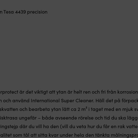
n Tesa 4439 precision
otect är det viktigt att ytan är helt ren och fri från korrosion
en och använd
International Super Cleaner
. Häll det på förpa
skvatten och bearbeta ytan lätt ca 2 m² i taget med en mjuk s
isktrasa ungefär – både avseende rörelse och tid du ska lägg
gstejp där du vill ha den (vill du veta hur du får en rak vatt
kvalitet som tål att sitta kvar under hela den tänkta målning