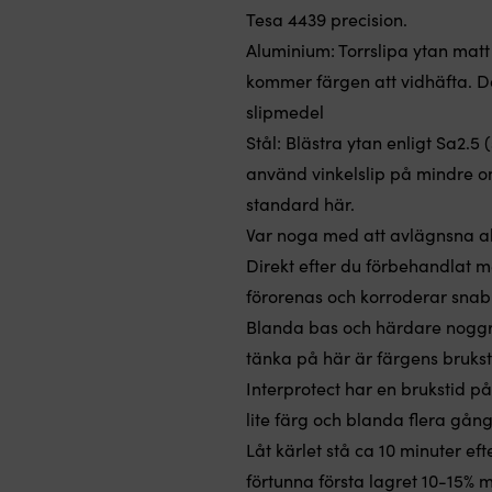
Tesa 4439 precision
.
Aluminium
: Torrslipa ytan
matt
kommer färgen att vidhäfta. Do
slipmedel
Stål
: Blästra ytan enligt Sa2.5
använd vinkelslip på mindre omr
standard här
.
Var noga med att avlägnsna all
Direkt efter du förbehandlat met
förorenas och korroderar sna
Blanda bas och härdare noggran
tänka på här är färgens bruks
Interprotect har en brukstid p
lite färg och blanda flera gång
Låt kärlet stå ca 10 minuter ef
förtunna första lagret 10-15% 