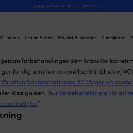
Just nu:
REA på alla kläder & flytvästar
!
dlar jag för att måla Int
r på obehandlade båtar?
Till motorn
I hamn & iland
Båtvård & underhåll
Gummibåtar
E
i igenom förbehandlingen som krävs för botten
rger för dig som har en omålad båt (dock ej VC1
 för att måla Internationals VC färger på obeh
llet läsa guiden ”
hur förbehandlar jag för att 
dan målad yta
.”
kning