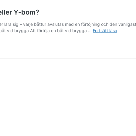
 eller Y-bom?
ära sig – varje båttur avslutas med en förtöjning och den vanligaste
Hur
 båt vid brygga Att förtöja en båt vid brygga …
Fortsätt läsa
förtöjer
man
en
båt
vid
brygga,
boj
eller
Y-
bom?