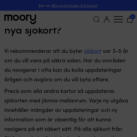
Just nu:
REA på alla kläder & flytvästar
!
Hur ofta behöver jag köpa
0
nya sjökort?
Sök
efter:
Vi rekommenderar att du byter
sjökort
var 3-5 år
om du vill vara på säkra sidan. Har du områden
du navigerar i ofta kan du kolla uppdateringar
årligen och avgöra om du vill byta oftare.
Precis som alla andra kartor så uppdateras
sjökorten med jämna mellanrum. Varje ny utgåva
innehåller mängder av uppdateringar och ny
information som är väsentlig för att kunna
navigera på ett säkert sätt. På alla sjökort från