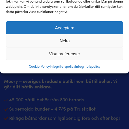
tekniker kan vi behandla data som surfbeteende eller unika ID:n på denna
webbplats. Om du inte samtycker eller om du återkallar ditt samtycke kan
detta påverka vissa funktioner negativt.
Acceptera
Neka
Visa preferenser
Cookie Policy
Integritetspolicy
Integritetspolicy
Moory – sveriges bredaste butik inom båttillbehör. Vi
gör ditt båtliv enklare.
45 000 båttillbehör från 800 brands
4.7/5 på Trustpilot
Supernöjda kunder –
Riktiga båtnördar som hjälper dig före och efter köp!