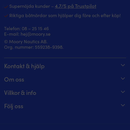
4.7/5 på Trustpilot
Supernöjda kunder –
Riktiga båtnördar som hjälper dig före och efter köp!
Telefon:
08 – 25 15 46
E-mail:
hej@moory.se
© Moory Nautics AB.
Org. nummer: 5‍59238-9398.
Kontakt & hjälp
Spåra din order
Om oss
Hjälpcenter
Om Moory
Villkor & info
08 – 25 15 46 – telefontider alla dagar 8 – 20
Jobba hos oss
Prisgaranti
Maila oss på hej@moory.se
Följ oss
För båtklubbsmedlemmar
Fraktvillkor
Moory-möte: boka tid för experthjälp
Moory Magazine
För båtklubbar
Returer & återbetalning
Facebook