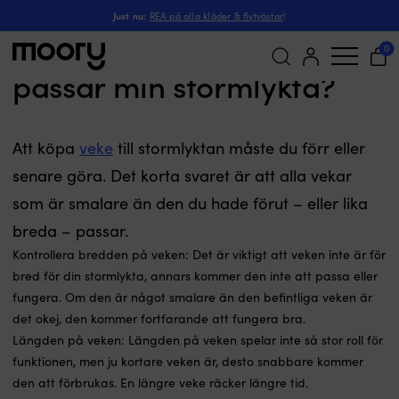
Just nu:
REA på alla kläder & flytvästar
!
Hur vet jag om veken
0
passar min stormlykta?
Sök
efter:
Att köpa
veke
till stormlyktan måste du förr eller
senare göra. Det korta svaret är att alla vekar
som är smalare än den du hade förut – eller lika
breda – passar.
Kontrollera bredden på veken: Det är viktigt att veken inte är för
bred för din stormlykta, annars kommer den inte att passa eller
fungera. Om den är något smalare än den befintliga veken är
det okej, den kommer fortfarande att fungera bra.
Längden på veken: Längden på veken spelar inte så stor roll för
funktionen, men ju kortare veken är, desto snabbare kommer
den att förbrukas. En längre veke räcker längre tid.