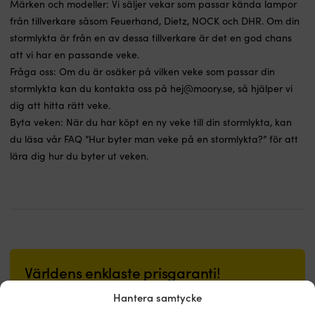
Märken och modeller: Vi säljer vekar som passar kända lampor
från tillverkare såsom Feuerhand, Dietz, NOCK och DHR. Om din
stormlykta är från en av dessa tillverkare är det en god chans
att vi har en passande veke.
Fråga oss: Om du är osäker på vilken veke som passar din
stormlykta kan du kontakta oss på hej@moory.se, så hjälper vi
dig att hitta rätt veke.
Byta veken: När du har köpt en ny veke till din stormlykta, kan
du läsa vår FAQ ”
Hur byter man veke på en stormlykta?
” för att
lära dig hur du byter ut veken.
Världens enklaste prisgaranti!
Köp nu, prisjämför sen.
Vår prisgaranti är superenkel: vi
Hantera samtycke
matchar alla butiker i hela världen. Du kan i lugn och ro