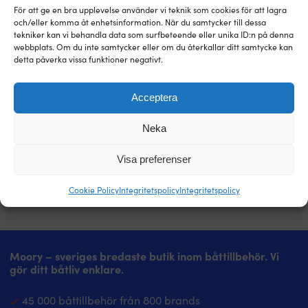
köpa prylarna nu – hittar du den billigare hos en annan
För att ge en bra upplevelse använder vi teknik som cookies för att lagra
butik inom 14 dagar så matchar vi priset i efterhand. Inga
och/eller komma åt enhetsinformation. När du samtycker till dessa
konstiga villkor.
tekniker kan vi behandla data som surfbeteende eller unika ID:n på denna
webbplats. Om du inte samtycker eller om du återkallar ditt samtycke kan
detta påverka vissa funktioner negativt.
Läs mer om vår prisgaranti
Acceptera
Neka
Visa preferenser
Cookie Policy
Integritetspolicy
Integritetspolicy
Moory – sveriges bredaste butik inom båttillbehör. Vi
gör ditt båtliv enklare.
45 000 båttillbehör från 800 brands