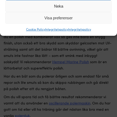
Neka
Steg 3 – polish
Nu börjar det roliga, tillfredsställande och superviktiga arbetet!
Visa preferenser
Polermedlet (polish)
ger en högblank, supersnygg yta på båten,
Cookie Policy
Integritetspolicy
Integritetspolicy
samtidigt som den även tar bort mindre repor och smuts. Väljer
du en polish med kombinerat vax så ges inte bara en snygg
finish, utan också ett bra skydd som skyddar gelcoaten mot UV-
strålning samt att det bidrar till bättre avrinning, vilket gör att
smuts inte fastnar lika lätt – som ett smink med inbyggt
solskydd! Vi rekommenderar
Hempel Marine Polish
som är en
lättarbetat och supereffektiv polish.
Har du en båt som du polerar årligen och som endast får små
repor och lite smuts så kan du skippa rubbingen och gå direkt
på polish efter att du rengjort båten.
Om du vill spara tid och få bättre resultat rekommenderar vi
varmt att du använder en
oscillerande polermaskin
. Om du har
gott om tid eller vill ha träning går det nästan lika bra med en
vanlig
polerduk
.