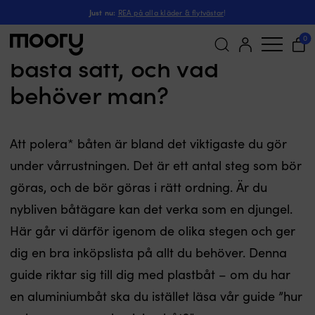
Just nu:
REA på alla kläder & flytvästar
!
Hur polerar man båten på
0
bästa sätt, och vad
Sök
behöver man?
efter:
Att polera* båten är bland det viktigaste du gör
under vårrustningen. Det är ett antal steg som bör
göras, och de bör göras i rätt ordning. Är du
nybliven båtägare kan det verka som en djungel.
Här går vi därför igenom de olika stegen och ger
dig en bra inköpslista på allt du behöver. Denna
guide riktar sig till dig med plastbåt – om du har
en aluminiumbåt ska du istället läsa vår guide ”hur