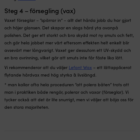
Steg 4 – försegling (vax)
Vaxet förseglar – ”spärrar in” – allt det hårda jobb du har gjort
och höjer glansen. Det skapar en slags hård yta ovanpå
polishen. Det ger ett starkt och bra skydd mot ny smuts och fett,
och gör hela jobbet mer värt eftersom effekten helt enkelt blir
avsevärt mer långvarigt. Vaxet ger dessutom ett UV-skydd och
en bra avrinning, vilket gör att smuts inte får fäste lika lätt.
Vi rekommenderar att du väljer
Lefant Wax
– ett lättapplicerat
flytande hårdvax med hög styrka & livslängd.
* man kallar ofta hela proceduren ”att polera båten” trots att
man i praktiken både rengör, polerar och vaxar (förseglar). Vi
tycker också att det är lite snurrigt, men vi väljer att böja oss för
den stora majoriteten.