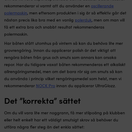
rekommenderar vi varmt att du använder en
oscillerande
polermaskin
, men eftersom produkten i sig är så effektiv går det
nästan precis lika bra med en vanlig
polerduk
, men om man vill
få ett extra bra och snabbt resultat rekommenderas
polermaskin.
Har båten stått utomhus på vintern så kan du behöva lite mer
grovrengöring. Innan du applicerar polish är det viktigt att
rengöra båten från grus och smuts som annars kan orsaka
repor. Har du tidigare vaxat båten rekommenderas ett alkaliskt
allrengöringsmedel, men om det bara rör sig om smuts så kan
du använda i princip vilket rengöringsmedel som helst, men vi
rekommenderar
NOCK Pro
innan du applicerar UltraGlozz.
Det ”korrekta” sättet
Om du vill vara lite mer noggrann, få mer stilpoäng på klubben
eller helt enkelt har ett väldigt smutsigt skrov så behöver du
utföra några fler steg än det enkla sättet: