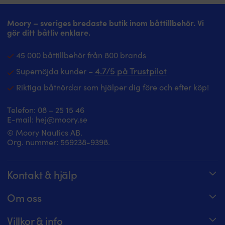
Moory – sveriges bredaste butik inom båttillbehör. Vi
gör ditt båtliv enklare.
45 000 båttillbehör från 800 brands
4.7/5 på Trustpilot
Supernöjda kunder –
Riktiga båtnördar som hjälper dig före och efter köp!
Telefon:
08 – 25 15 46
E-mail:
hej@moory.se
© Moory Nautics AB.
Org. nummer: 5‍59238-9398.
Kontakt & hjälp
Spåra din order
Om oss
Hjälpcenter
Om Moory
Villkor & info