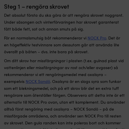
Steg 1 – rengöra skrovet
Det absolut första du ska göra är att rengöra skrovet noggrant.
Under säsongen och vinterförvaringen har skrovet garanterat
fått både fett, sot och annan smuts på sig.
För en normalsmutsig båt rekommenderar vi
NOCK Pro
. Det är
en högeffektiv testvinnare som dessutom går att använda lite
överallt på båten – dvs. inte bara på skrovet.
Om ditt skrov har missfärgningar i plasten (t.ex. gulnad plast vid
vattenlinjen eller missfärgningar av rost och/eller avgaser) så
rekommenderar vi ett rengöringsmedel med oxalsyra –
exempelvis
NOCK Sandö
. Oxalsyra är en slags syra som funkar
som ett blekningsmedel, och på ett skrov blir det en extra tuff
rengörare som återställer färgen. Observera att detta inte är ett
alternativ
till NOCK Pro ovan, utan ett
komplement.
Du använder
alltså först rengöring med oxalsyra – NOCK Sandö – på de
missfärgade områdena, och använder sen NOCK Pro till resten
av skrovet. Den gula randen kan inte poleras bort och kommer