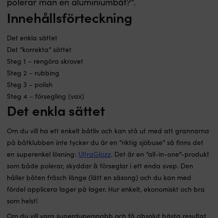
polerar man en aluminiumbåt?”.
Innehållsförteckning
Det enkla sättet
Det ”korrekta” sättet
Steg 1 – rengöra skrovet
Steg 2 – rubbing
Steg 3 – polish
Steg 4 – försegling (vax)
Det enkla sättet
Om du vill ha ett enkelt båtliv och kan stå ut med att grannarna
på båtklubben inte tycker du är en ”riktig sjöbuse” så finns det
en superenkel lösning:
UltraGlozz
. Det är en ”all-in-one”-produkt
som både polerar, skyddar & förseglar i ett enda svep. Den
håller båten fräsch länge (lätt en säsong) och du kan med
fördel applicera lager på lager. Hur enkelt, ekonomiskt och bra
som helst!
Om du vill vara superdupersnabb och få absolut bästa resultat