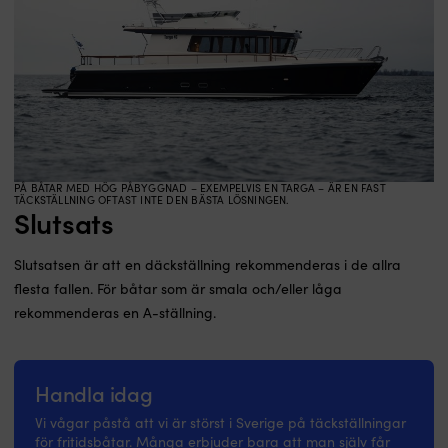
PÅ BÅTAR MED HÖG PÅBYGGNAD – EXEMPELVIS EN TARGA – ÄR EN FAST
TÄCKSTÄLLNING OFTAST INTE DEN BÄSTA LÖSNINGEN.
Slutsats
Slutsatsen är att en däckställning rekommenderas i de allra
flesta fallen. För båtar som är smala och/eller låga
rekommenderas en A-ställning.
Handla idag
Vi vågar påstå att vi är störst i Sverige på täckställningar
för fritidsbåtar. Många erbjuder bara att man själv får