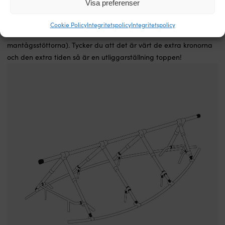
Visa preferenser
är att de är betydligt dyrare och lite krångligare att montera än
en vanlig däckställning. De kräver också att du har
Cookie Policy
Integritetspolicy
Integritetspolicy
mantågsfötter fria (dvs. du måste montera bort
mantågsstöttorna). Tycker du att det är värt de extra kronorna
och den extra tiden så är en utliggarställning toppen!