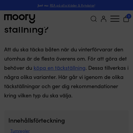
Just nu:
REA på alla kläder & flytvästar
!
Däckställning eller A-
0
ställning?
Sök
efter:
Att du ska täcka båten när du vinterförvarar den
utomhus är de flesta överens om. För att göra det
behöver du
köpa en täckställning
. Dessa tillverkas i
några olika varianter. Här går vi igenom de olika
täckställningar och ger dig rekommendationer
kring vilken typ du ska välja.
Innehållsförteckning
Tumregler