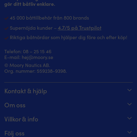
gör ditt båtliv enklare.
45 000 båttillbehör från 800 brands
4.7/5 på Trustpilot
Supernöjda kunder –
Riktiga båtnördar som hjälper dig före och efter köp!
Telefon:
08 – 25 15 46
E-mail:
hej@moory.se
© Moory Nautics AB.
Org. nummer: 5‍59238-9398.
Kontakt & hjälp
Spåra din order
Om oss
Hjälpcenter
Om Moory
Villkor & info
08 – 25 15 46 – telefontider alla dagar 8 – 20
Jobba hos oss
Prisgaranti
Maila oss på hej@moory.se
Följ oss
För båtklubbsmedlemmar