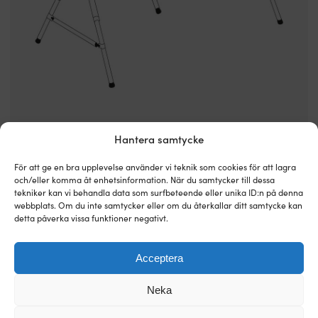
Hantera samtycke
EN KLASSISK A-STÄLLNING FRÅN NOA.
Se alla A-ställningar.
För att ge en bra upplevelse använder vi teknik som cookies för att lagra
och/eller komma åt enhetsinformation. När du samtycker till dessa
Däckställning med utliggare
tekniker kan vi behandla data som surfbeteende eller unika ID:n på denna
webbplats. Om du inte samtycker eller om du återkallar ditt samtycke kan
detta påverka vissa funktioner negativt.
En däckställning med utliggare (eller utliggarställning som de
ofta kallas) är helt enkelt en vanlig däckställning, men med ett
rör på långsidan som trycker ut presenningen en bit från
Acceptera
relingen. Detta ger ett bättre luftlöde och minskar risken för skav
Neka
på skrovet.
Fördelen är just luftflödet och det minskade skavet. Nackdelen