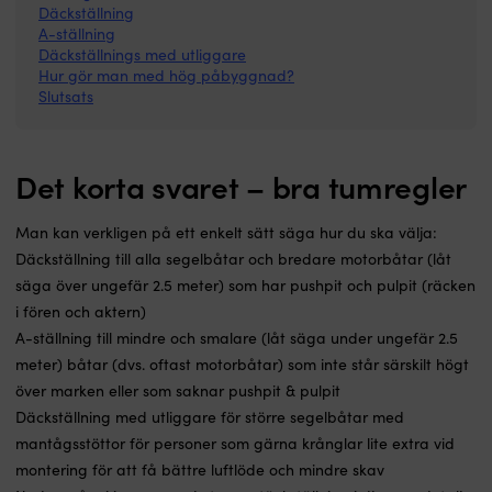
Däckställning
A-ställning
Däckställnings med utliggare
Hur gör man med hög påbyggnad?
Slutsats
Det korta svaret – bra tumregler
Man kan verkligen på ett enkelt sätt säga hur du ska välja:
Däckställning
till alla segelbåtar och bredare motorbåtar (låt
säga över ungefär 2.5 meter) som har pushpit och pulpit (räcken
i fören och aktern)
A-ställning
till mindre och smalare (låt säga under ungefär 2.5
meter) båtar (dvs. oftast motorbåtar) som inte står särskilt högt
över marken eller som saknar pushpit & pulpit
Däckställning med utliggare
för större segelbåtar med
mantågsstöttor för personer som gärna krånglar lite extra vid
montering för att få bättre luftlöde och mindre skav