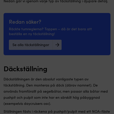
Nedan går vi igenom varje typ av täckställning i djupare detalj.
Redan säker?
Räckte tumreglerna? Toppen – då är det bara att
beställa en ny täckställning!
Se alla täckställningar
Däckställning
Däckställningen är den absolut vanligaste typen av
täckställning. Den monteras på däck (därav namnet). De
används framförallt på segelbåtar, men passar alla båtar med
pushpit och pulpit som inte har en särskilt hög påbyggnad
(exempelvis daycruisers osv).
Ställningen fästs i räckena på pushpit/pulpit med ett NOA-fäste