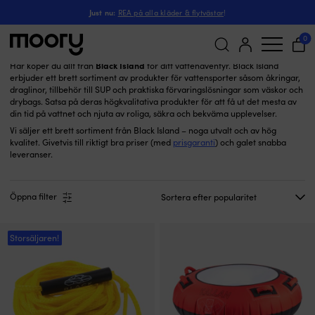
Black Island
Just nu:
REA på alla kläder & flytvästar
!
Black Island
(14)
0
Black Island
Här köper du allt från
för ditt vattenäventyr. Black Island
erbjuder ett brett sortiment av produkter för vattensporter såsom åkringar,
Sök
draglinor, tillbehör till SUP och praktiska förvaringslösningar som väskor och
efter:
drybags. Satsa på deras högkvalitativa produkter för att få ut det mesta av
din tid på vattnet och njuta av roliga, säkra och bekväma upplevelser.
Vi säljer ett brett sortiment från Black Island – noga utvalt och av hög
kvalitet. Givetvis till riktigt bra priser (med
prisgaranti
) och galet snabba
leveranser.
Öppna filter
Storsäljaren!