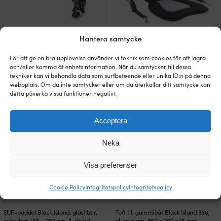
Hantera samtycke
Elektrisk pump Black Island SUP, 12 V,
Kanotstol till Black Island VERAN 9.6
med digital tryckmätare
SUP
(manometer) + flexibel slang
För att ge en bra upplevelse använder vi teknik som cookies för att lagra
3 - 6 ARBETSDAGAR
och/eller komma åt enhetsinformation. När du samtycker till dessa
579
kr
1 I LAGER (FLER KAN KÖPAS)
tekniker kan vi behandla data som surfbeteende eller unika ID:n på denna
1 339
kr
webbplats. Om du inte samtycker eller om du återkallar ditt samtycke kan
detta påverka vissa funktioner negativt.
Acceptera
Neka
Visa preferenser
Cookie Policy
Integritetspolicy
Integritetspolicy
SUP-paddel Black Island, glasfiber,
Toft till gummibåt Black Island 360,
justerbar, 165 – 205 cm, 3-delad
aluminium, 950 x 200 x 15 mm