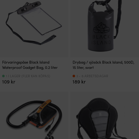
Förvaringspåse Black Island
Drybag / sjösäck Black Island, 500D,
Waterproof Gadget Bag, 0.2 liter
15 liter, svart
1 I LAGER (FLER KAN KÖPAS)
3 - 6 ARBETSDAGAR
109
kr
189
kr