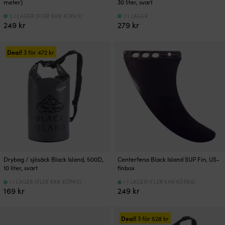
meter)
30 liter, svart
5 I LAGER (FLER KAN KÖPAS)
7 I LAGER
249
kr
279
kr
Deal!
3 för
472
kr
Drybag / sjösäck Black Island, 500D,
Centerfena Black Island SUP Fin, US-
10 liter, svart
finbox
1 I LAGER (FLER KAN KÖPAS)
1 I LAGER (FLER KAN KÖPAS)
169
kr
249
kr
Deal!
3 för
528
kr