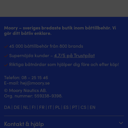
Moory – sveriges bredaste butik inom båttillbehör. Vi
gör ditt båtliv enklare.
45 000 båttillbehör från 800 brands
4.7/5 på Trustpilot
Supernöjda kunder –
Riktiga båtnördar som hjälper dig före och efter köp!
Telefon:
08 – 25 15 46
E-mail:
hej@moory.se
© Moory Nautics AB.
Org. nummer: 5‍59238-9398.
DA
|
DE
|
NL
|
FI
|
FR
|
IT
|
PL
|
ES
|
PT
|
CS
|
EN
Kontakt & hjälp