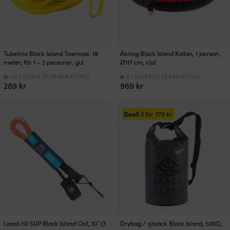
Tubelina Black Island Towrope, 18
Åkring Black Island Kallan, 1 person,
meter, för 1 – 2 personer, gul
Ø117 cm, röd
145 I LAGER (FLER KAN KÖPAS)
6 I LAGER (FLER KAN KÖPAS)
289
kr
969
kr
Deal!
3 för
779
kr
Leash till SUP Black Island Coil, 10″ (3
Drybag / sjösäck Black Island, 500D,