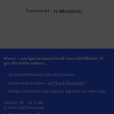
Moory – sveriges bredaste butik inom båttillbehör. Vi
gör ditt båtliv enklare.
45 000 båttillbehör från 800 brands
4.7/5 på Trustpilot
Supernöjda kunder –
Riktiga båtnördar som hjälper dig före och efter köp!
Telefon:
08 – 25 15 46
E-mail:
hej@moory.se
© Moory Nautics AB.