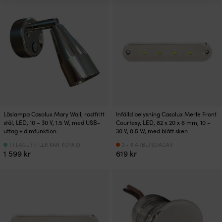
Läslampa Casolux Mary Wall, rostfritt
Infälld belysning Casolux Merle Front
stål, LED, 10 – 30 V, 1.5 W, med USB-
Courtesy, LED, 82 x 20 x 6 mm, 10 –
uttag + dimfunktion
30 V, 0.5 W, med blått sken
1 I LAGER (FLER KAN KÖPAS)
3 - 6 ARBETSDAGAR
1 599
kr
619
kr