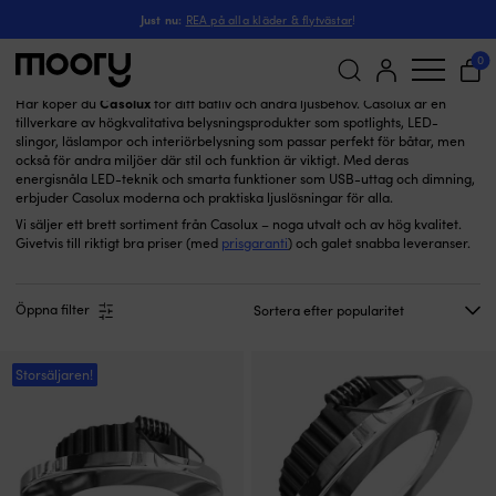
Casolux
Just nu:
REA på alla kläder & flytvästar
!
Casolux
(45)
0
Casolux
Här köper du
för ditt båtliv och andra ljusbehov. Casolux är en
tillverkare av högkvalitativa belysningsprodukter som spotlights, LED-
Sök
slingor, läslampor och interiörbelysning som passar perfekt för båtar, men
efter:
också för andra miljöer där stil och funktion är viktigt. Med deras
energisnåla LED-teknik och smarta funktioner som USB-uttag och dimning,
erbjuder Casolux moderna och praktiska ljuslösningar för alla.
Vi säljer ett brett sortiment från Casolux – noga utvalt och av hög kvalitet.
Givetvis till riktigt bra priser (med
prisgaranti
) och galet snabba leveranser.
Öppna filter
Storsäljaren!