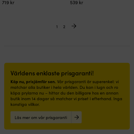
719
kr
539
kr
1
2
Världens enklaste prisgaranti!
Köp nu, prisjämför sen.
Vår prisgaranti är superenkel: vi
matchar alla butiker i hela världen. Du kan i lugn och ro
köpa prylarna nu – hittar du den billigare hos en annan
butik inom 14 dagar så matchar vi priset i efterhand. Inga
konstiga villkor.
Läs mer om vår prisgaranti