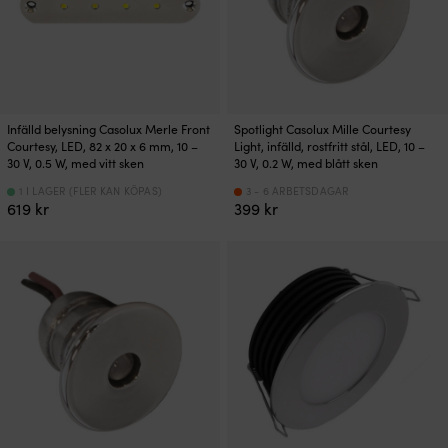
Infälld belysning Casolux Merle Front
Spotlight Casolux Mille Courtesy
Courtesy, LED, 82 x 20 x 6 mm, 10 –
Light, infälld, rostfritt stål, LED, 10 –
30 V, 0.5 W, med vitt sken
30 V, 0.2 W, med blått sken
1 I LAGER (FLER KAN KÖPAS)
3 - 6 ARBETSDAGAR
619
kr
399
kr