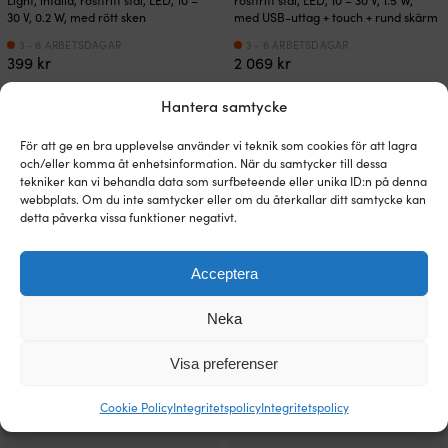
Light, infälld, rostfritt stål, LED, 10 –
rostfritt stål, LED, 10 – 30 V, 1.5 W,
30 V, 0.2 W, med rött sken
med USB-uttag + touch + rund skärm
3 - 6 ARBETSDAGAR
3 - 6 ARBETSDAGAR
399
kr
2 069
kr
Hantera samtycke
För att ge en bra upplevelse använder vi teknik som cookies för att lagra
och/eller komma åt enhetsinformation. När du samtycker till dessa
tekniker kan vi behandla data som surfbeteende eller unika ID:n på denna
webbplats. Om du inte samtycker eller om du återkallar ditt samtycke kan
detta påverka vissa funktioner negativt.
Acceptera
Neka
Skottlampa Casolux Mary Special,
Läslampa Casolux Mary Wall,
LED, 10 – 30 V, 6 W
aluminium, svart, LED, 10 – 30 V, 1.5
Visa preferenser
W, med USB-uttag + dimfunktion
3 - 6 ARBETSDAGAR
1 579
kr
3 - 6 ARBETSDAGAR
Cookie Policy
Integritetspolicy
Integritetspolicy
1 399
kr