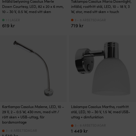
Infälld belysning Casolux Merle
Taklampa Casolux Maria Downlight,
Down Courtesy, LED, 82 x 20 x 6 mm,
infälld, rostfritt stål, LED, 10 – 18 V, 3
10 – 30 V, 0.5 W, med vitt sken
W, stor, med vitt sken + touch
1 I LAGER
3 - 6 ARBETSDAGAR
619
kr
719
kr
Kartlampa Casolux Malene, LED, 10 –
Läslampa Casolux Martha, rostfritt
29 V, 2 – 0.5 W, 430 mm, med vitt /
stål, LED, 10 – 30 V, 1.5 W, med USB-
rött sken + USB-uttag, för
uttag + dimfunktion
bordsmontage
3 - 6 ARBETSDAGAR
1 449
kr
3 - 6 ARBETSDAGAR
1 519
kr