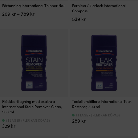
Den
Den
Förtunning International Thinner No.1
Fernissa / klarlack International
här
här
Compass
Prisintervall:
269
kr
–
789
kr
produkten
produkten
269 kr
539
kr
har
har
till
flera
flera
789 kr
varianter.
varianter.
De
De
olika
olika
alternativen
alternativen
kan
kan
väljas
väljas
på
på
produktsidan
produktsidan
Fläckborttagning med oxalsyra
Teakåterställare International Teak
International Stain Remover Clean,
Restorer, 500 ml
500 ml
1 I LAGER (FLER KAN KÖPAS)
289
kr
1 I LAGER (FLER KAN KÖPAS)
329
kr