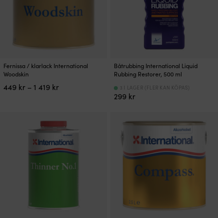
väljas
väljas
på
på
produktsidan
produktsidan
Den
Fernissa / klarlack International
Båtrubbing International Liquid
här
Woodskin
Rubbing Restorer, 500 ml
produkten
Prisintervall:
449
kr
–
1 419
kr
3 I LAGER (FLER KAN KÖPAS)
har
449 kr
299
kr
flera
till
varianter.
1
De
419 kr
olika
alternativen
kan
väljas
på
produktsidan