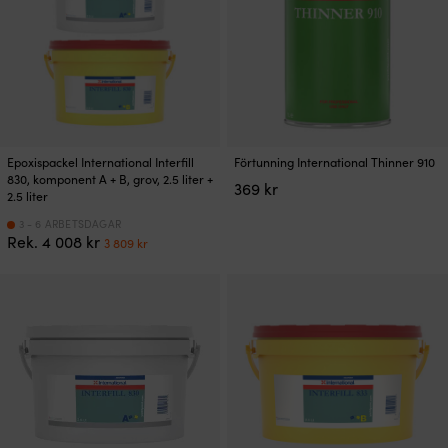
kan
kan
väljas
väljas
på
på
produktsidan
produktsidan
Den
Epoxispackel International Interfill
Förtunning International Thinner 910
här
830, komponent A + B, grov, 2.5 liter +
369
kr
produkten
2.5 liter
har
3 - 6 ARBETSDAGAR
flera
Det
Det
Rek.
4 008
kr
3 809
kr
varianter.
ursprungliga
nuvarande
De
priset
priset
olika
var:
är:
alternativen
4
3
kan
008 kr.
809 kr.
väljas
på
produktsidan