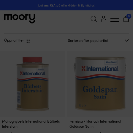
Sida 2
International
-
Just nu:
REA på alla kläder & flytvästar
!
Sida 2 - International
(47)
0
Sök
efter:
Öppna filter
Den
Den
Mahognybets International Båtbets
Fernissa / klarlack International
här
här
Interstain
Goldspar Satin
produkten
produkten