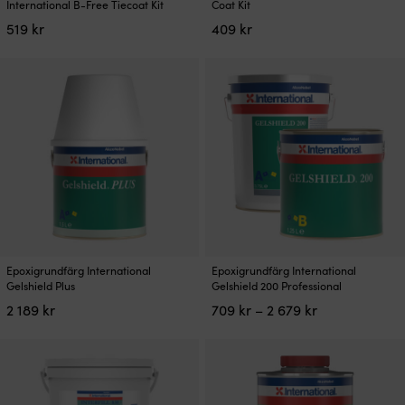
produkten
produkten
International B-Free Tiecoat Kit
Coat Kit
har
har
519
kr
409
kr
flera
flera
varianter.
varianter.
De
De
olika
olika
alternativen
alternativen
kan
kan
väljas
väljas
på
på
produktsidan
produktsidan
Den
Den
Epoxigrundfärg International
Epoxigrundfärg International
här
här
Gelshield Plus
Gelshield 200 Professional
produkten
produkten
Prisintervall:
2 189
kr
709
kr
–
2 679
kr
har
har
709 kr
flera
flera
till
varianter.
varianter.
2
De
De
679 kr
olika
olika
alternativen
alternativen