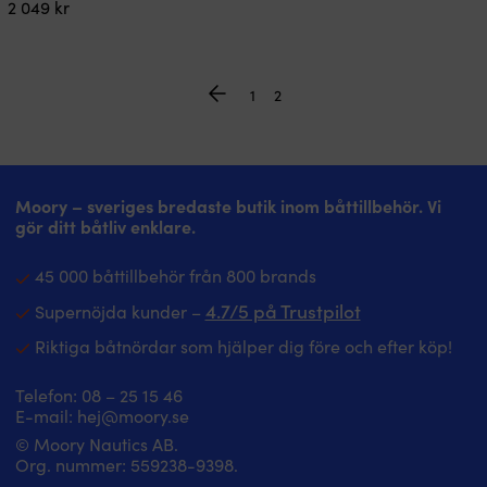
2 049
kr
1
2
Moory – sveriges bredaste butik inom båttillbehör. Vi
gör ditt båtliv enklare.
45 000 båttillbehör från 800 brands
4.7/5 på Trustpilot
Supernöjda kunder –
Riktiga båtnördar som hjälper dig före och efter köp!
Telefon:
08 – 25 15 46
E-mail:
hej@moory.se
© Moory Nautics AB.
Org. nummer: 5‍59238-9398.