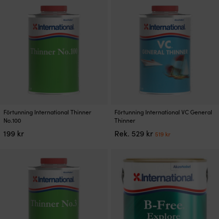
Den
Den
Förtunning International Thinner
Förtunning International VC General
här
här
No.100
Thinner
produkten
produkten
Det
Det
199
kr
Rek.
529
kr
519
kr
har
har
ursprungliga
nuvarande
flera
flera
priset
priset
varianter.
varianter.
var:
är:
De
De
529 kr.
519 kr.
olika
olika
alternativen
alternativen
kan
kan
väljas
väljas
på
på