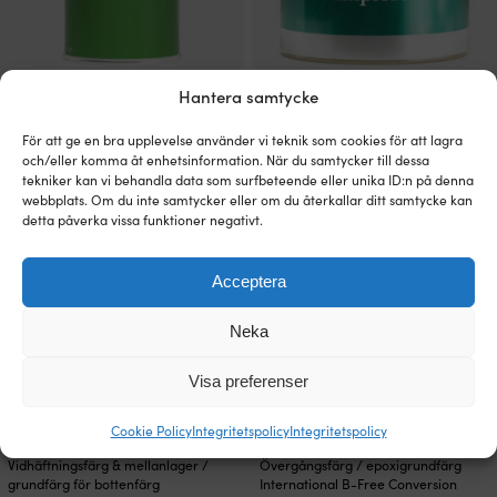
produktsidan
produktsidan
Den
Den
Hantera samtycke
Förtunning International Thinner
Hård självrengörande biocidfri
här
här
No.3
bottenfärg International B-Free
produkten
produkten
För att ge en bra upplevelse använder vi teknik som cookies för att lagra
Explore
Prisintervall:
269
kr
–
789
kr
har
har
och/eller komma åt enhetsinformation. När du samtycker till dessa
269 kr
Från 832 kr / liter
flera
flera
tekniker kan vi behandla data som surfbeteende eller unika ID:n på denna
till
varianter.
varianter.
webbplats. Om du inte samtycker eller om du återkallar ditt samtycke kan
789 kr
De
De
detta påverka vissa funktioner negativt.
olika
olika
alternativen
alternativen
Acceptera
kan
kan
väljas
väljas
på
på
Neka
produktsidan
produktsidan
Visa preferenser
Cookie Policy
Integritetspolicy
Integritetspolicy
Den
Den
Vidhäftningsfärg & mellanlager /
Övergångsfärg / epoxigrundfärg
här
här
grundfärg för bottenfärg
International B-Free Conversion