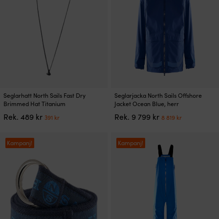
Den
Den
Seglarhatt North Sails Fast Dry
Seglarjacka North Sails Offshore
här
här
Brimmed Hat Titanium
Jacket Ocean Blue, herr
produkten
produkten
Det
Det
Det
Det
Rek.
489
kr
Rek.
9 799
kr
391
kr
8 819
kr
har
har
ursprungliga
nuvarande
ursprungliga
nuvarand
flera
flera
priset
priset
priset
priset
varianter.
varianter.
var:
är:
var:
är:
Kampanj!
Kampanj!
De
De
489 kr.
391 kr.
9
8
olika
olika
799 kr.
819 kr.
alternativen
alternativen
kan
kan
väljas
väljas
på
på
produktsidan
produktsidan