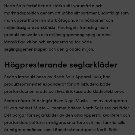
North Sails fortsätter att stärka sitt varumärke och
marknadsposition genom att utöka sitt sortiment, samtidigt som
man upprätthåller en stark åtagande till hållbarhet och
miljömässig ansvarskänsla. Företagets framsteg inom
produktinnovation och miljöengagemang speglar dess
långsiktiga vision och engagemang för både
seglingsgemenskapen och den globala miljön.
Högpresterande seglarkläder
Sedan introduktionen av North Sails Apparel 1989, har
produktsortimentet expanderat för att inkludera både
prestandaorienterade och livsstilsfokuserade klädkollektioner.
Sedan några få år ingår även Nigel Musto – en av arvtagarna
till varumärket Musto – i teamet bakom North Sails seglarkläder.
Det borgar för seglarkläder av den allra yppersta kvaliteten och
prestandan. Lättare, smidigare, smartare och mer funktionella
är några omdömen som kännetecknar dagens North Sails.