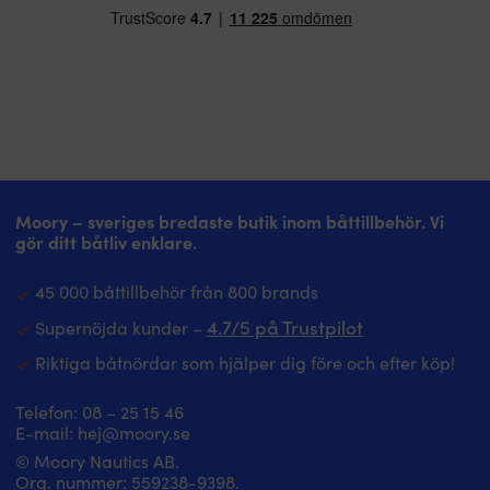
Moory – sveriges bredaste butik inom båttillbehör. Vi
gör ditt båtliv enklare.
45 000 båttillbehör från 800 brands
4.7/5 på Trustpilot
Supernöjda kunder –
Riktiga båtnördar som hjälper dig före och efter köp!
Telefon:
08 – 25 15 46
E-mail:
hej@moory.se
© Moory Nautics AB.
Org. nummer: 5‍59238-9398.