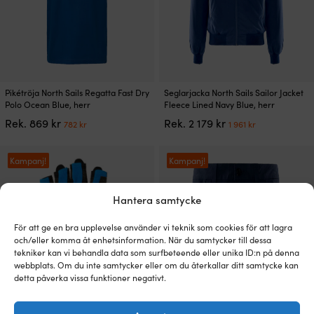
Den
Den
Pikétröja North Sails Regatta Fast Dry
Seglarjacka North Sails Sailor Jacket
här
här
Polo Ocean Blue, herr
Fleece Lined Navy Blue, herr
produkten
produkten
Det
Det
Det
Det
Rek.
869
kr
Rek.
2 179
kr
782
kr
1 961
kr
har
har
ursprungliga
nuvarande
ursprungliga
nuvarande
flera
flera
priset
priset
priset
priset
varianter.
varianter.
var:
är:
var:
är:
Kampanj!
Kampanj!
De
De
869 kr.
782 kr.
2
1
olika
olika
179 kr.
961 kr.
alternativen
alternativen
Hantera samtycke
kan
kan
väljas
väljas
För att ge en bra upplevelse använder vi teknik som cookies för att lagra
på
på
och/eller komma åt enhetsinformation. När du samtycker till dessa
produktsidan
produktsidan
tekniker kan vi behandla data som surfbeteende eller unika ID:n på denna
webbplats. Om du inte samtycker eller om du återkallar ditt samtycke kan
detta påverka vissa funktioner negativt.
Den
Seglarhandskar North Sails Short