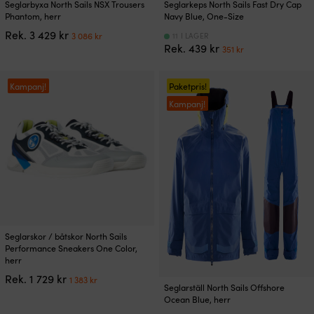
Seglarbyxa North Sails NSX Trousers
Seglarkeps North Sails Fast Dry Cap
här
Phantom, herr
Navy Blue, One-Size
produkten
Det
Det
Rek.
3 429
kr
3 086
kr
11 I LAGER
har
ursprungliga
nuvarande
Det
Det
Rek.
439
kr
351
kr
flera
priset
priset
ursprungliga
nuvarande
varianter.
var:
är:
priset
priset
De
3
3
var:
är:
Kampanj!
Paketpris!
olika
429 kr.
086 kr.
439 kr.
351 kr.
Kampanj!
alternativen
kan
väljas
på
produktsidan
Den
Seglarskor / båtskor North Sails
här
Performance Sneakers One Color,
produkten
herr
har
Det
Det
Rek.
1 729
kr
1 383
kr
Den
flera
Seglarställ North Sails Offshore
ursprungliga
nuvarande
här
varianter.
Ocean Blue, herr
priset
priset
produkten
De