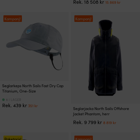
Det
Det
var:
är:
Rek.
18 508
kr
15 869
kr
har
olika
ursprungliga
nuvaran
1
1
flera
alternativen
priset
priset
729 kr.
383 kr.
varianter.
kan
var:
är:
Kampanj!
Kampanj!
De
väljas
18
15
olika
på
508 kr.
869 kr.
alternativen
produktsidan
kan
väljas
på
produktsidan
Seglarkeps North Sails Fast Dry Cap
Titanium, One-Size
6 I LAGER
Det
Det
Rek.
439
kr
351
kr
Den
Seglarjacka North Sails Offshore
ursprungliga
nuvarande
här
Jacket Phantom, herr
priset
priset
produkten
Det
Det
Rek.
9 799
kr
var:
är:
8 819
kr
har
ursprungliga
nuvarand
439 kr.
351 kr.
flera
priset
priset
varianter.
var:
är:
Paketpris!
Kampanj!