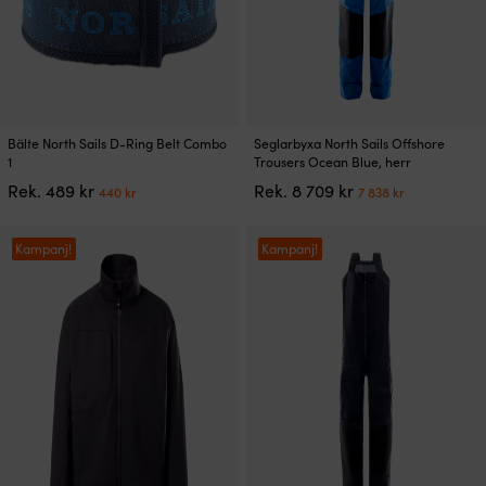
Den
Den
Bälte North Sails D-Ring Belt Combo
Seglarbyxa North Sails Offshore
här
här
1
Trousers Ocean Blue, herr
produkten
produkten
Det
Det
Det
Det
Rek.
489
kr
Rek.
8 709
kr
440
kr
7 838
kr
har
har
ursprungliga
nuvarande
ursprungliga
nuvarand
flera
flera
priset
priset
priset
priset
varianter.
varianter.
var:
är:
var:
är:
Kampanj!
Kampanj!
De
De
489 kr.
440 kr.
8
7
olika
olika
709 kr.
838 kr.
alternativen
alternativen
kan
kan
väljas
väljas
på
på
produktsidan
produktsidan