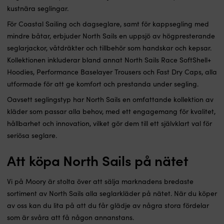
kustnära seglingar.
För Coastal Sailing och dagseglare, samt för kappsegling med
mindre båtar, erbjuder North Sails en uppsjö av högpresterande
seglarjackor, våtdräkter och tillbehör som handskar och kepsar.
Kollektionen inkluderar bland annat North Sails Race SoftShell+
Hoodies, Performance Baselayer Trousers och Fast Dry Caps, alla
utformade för att ge komfort och prestanda under segling.
Oavsett seglingstyp har North Sails en omfattande kollektion av
kläder som passar alla behov, med ett engagemang för kvalitet,
hållbarhet och innovation, vilket gör dem till ett självklart val för
seriösa seglare.
Att köpa North Sails på nätet
Vi på Moory är stolta över att sälja marknadens bredaste
sortiment av North Sails alla seglarkläder på nätet. När du köper
av oss kan du lita på att du får glädje av några stora fördelar
som är svåra att få någon annanstans.