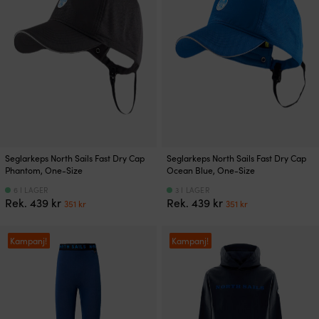
kan
kan
väljas
väljas
på
på
produktsidan
produktsidan
Seglarkeps North Sails Fast Dry Cap
Seglarkeps North Sails Fast Dry Cap
Phantom, One-Size
Ocean Blue, One-Size
6 I LAGER
3 I LAGER
Det
Det
Det
Det
Rek.
439
kr
Rek.
439
kr
351
kr
351
kr
ursprungliga
nuvarande
ursprungliga
nuvarande
priset
priset
priset
priset
var:
är:
var:
är:
Kampanj!
Kampanj!
439 kr.
351 kr.
439 kr.
351 kr.