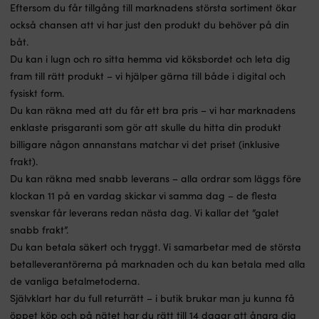
Eftersom du får tillgång till marknadens största sortiment ökar
också chansen att vi har just den produkt du behöver på din
båt.
Du kan i lugn och ro sitta hemma vid köksbordet och leta dig
fram till rätt produkt – vi hjälper gärna till både i digital och
fysiskt form.
Du kan räkna med att du får ett bra pris – vi har marknadens
enklaste prisgaranti som gör att skulle du hitta din produkt
billigare någon annanstans matchar vi det priset (inklusive
frakt).
Du kan räkna med snabb leverans – alla ordrar som läggs före
klockan 11 på en vardag skickar vi samma dag – de flesta
svenskar får leverans redan nästa dag. Vi kallar det ”galet
snabb frakt”.
Du kan betala säkert och tryggt. Vi samarbetar med de största
betalleverantörerna på marknaden och du kan betala med alla
de vanliga betalmetoderna.
Självklart har du full returrätt – i butik brukar man ju kunna få
öppet köp och på nätet har du rätt till 14 dagar att ångra dig