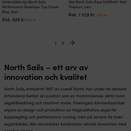
Underställströja North Sails
Väst North Sails Race SoftShell+ Vest
här
här
Performance Baselayer Top Ocean
Titanium, herr
produkten
produkten
Blue, herr
Det
Det
Rek.
1 529
kr
1 376
kr
har
har
Det
Det
Rek.
929
kr
ursprungliga
nuvarande
836
kr
flera
flera
ursprungliga
nuvarande
priset
priset
varianter.
varianter.
priset
priset
var:
är:
De
De
var:
är:
1
1
olika
olika
929 kr.
836 kr.
529 kr.
376 kr.
1
2
alternativen
alternativen
kan
kan
väljas
väljas
på
på
North Sails – ett arv av
produktsidan
produktsidan
innovation och kvalitet
North Sails, etablerat 1957 av Lowell North, har under de senaste
årtiondena befäst sin position som en framträdande aktör inom
segeltillverkning och maritimt mode. Företagets kärnverksamhet
utgörs av design och produktion av högkvalitativa segel för
kappsegling och performance crusing, men på senare tid även
seglarkläder, där varumärket kombinerar teknisk innovation med
praktisk design.