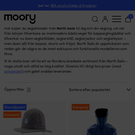
North Sails
Just nu:
REA på alla kläder & flytvästar
!
North Sails
(28)
0
North Sails
Här köper du seglarkläder från
till dig och din segling. De var
från början tillverkare av marknadens bästa segel för kappseglingsbåtar och
Sök
tillverkar nu även seglarkläder, seglarställ, seglarjackor och seglarbyxor –
efter:
men även allt från kepsar, shorts och tröjor. North Sails är uppstickaren som
redan gör de några av de mest exklusiva och funktionella modellerna som
finns.
Vi är stolta över att ha ett av Nordens bredaste sortiment från North Sails –
noga utvalt och alltid av hög kvalitet. Givetvis till riktigt bra priser (med
prisgaranti
) och galet snabba leveranser.
Öppna filter
Storsäljaren!
Kampanj!
Kampanj!