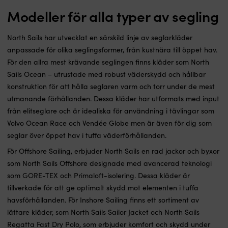
Modeller för alla typer av segling
North Sails har utvecklat en särskild linje av seglarkläder
anpassade för olika seglingsformer, från kustnära till öppet hav.
För den allra mest krävande seglingen finns kläder som North
Sails Ocean – utrustade med robust väderskydd och hållbar
konstruktion för att hålla seglaren varm och torr under de mest
utmanande förhållanden. Dessa kläder har utformats med input
från elitseglare och är idealiska för användning i tävlingar som
Volvo Ocean Race och Vendée Globe men är även för dig som
seglar över öppet hav i tuffa väderförhållanden.
För Offshore Sailing, erbjuder North Sails en rad jackor och byxor
som North Sails Offshore designade med avancerad teknologi
som GORE-TEX och Primaloft-isolering. Dessa kläder är
tillverkade för att ge optimalt skydd mot elementen i tuffa
havsförhållanden. För Inshore Sailing finns ett sortiment av
lättare kläder, som North Sails Sailor Jacket och North Sails
Regatta Fast Dry Polo, som erbjuder komfort och skydd under