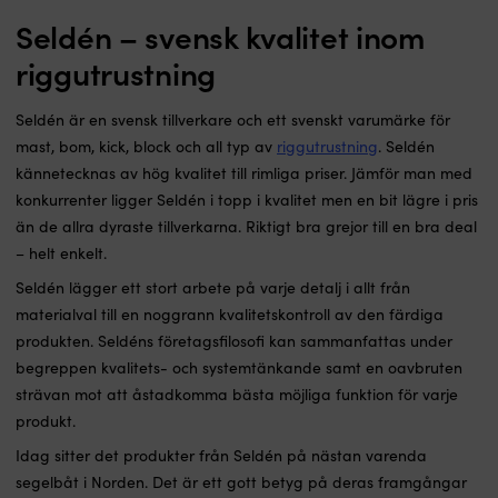
Seldén – svensk kvalitet inom
riggutrustning
Seldén är en svensk tillverkare och ett svenskt varumärke för
mast, bom, kick, block och all typ av
riggutrustning
. Seldén
kännetecknas av hög kvalitet till rimliga priser. Jämför man med
konkurrenter ligger Seldén i topp i kvalitet men en bit lägre i pris
än de allra dyraste tillverkarna. Riktigt bra grejor till en bra deal
– helt enkelt.
Seldén lägger ett stort arbete på varje detalj i allt från
materialval till en noggrann kvalitetskontroll av den färdiga
produkten. Seldéns företagsfilosofi kan sammanfattas under
begreppen kvalitets- och systemtänkande samt en oavbruten
strävan mot att åstadkomma bästa möjliga funktion för varje
produkt.
Idag sitter det produkter från Seldén på nästan varenda
segelbåt i Norden. Det är ett gott betyg på deras framgångar