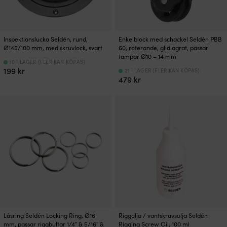
Inspektionslucka Seldén, rund,
Enkelblock med schackel Seldén PBB
Ø145/100 mm, med skruvlock, svart
60, roterande, glidlagrat, passar
tampar Ø10 – 14 mm
10 I LAGER (FLER KAN KÖPAS)
199
kr
21 I LAGER (FLER KAN KÖPAS)
479
kr
Låsring Seldén Locking Ring, Ø16
Riggolja / vantskruvsolja Seldén
mm, passar riggbultar 1/4″ & 5/16″ &
Rigging Screw Oil, 100 ml