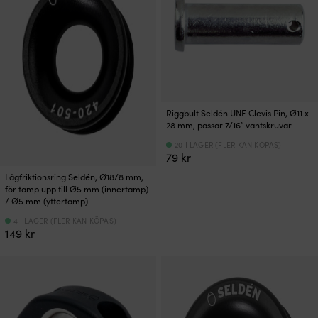
Riggbult Seldén UNF Clevis Pin, Ø11 x
28 mm, passar 7/16″ vantskruvar
20 I LAGER (FLER KAN KÖPAS)
79
kr
Lågfriktionsring Seldén, Ø18/8 mm,
för tamp upp till Ø5 mm (innertamp)
/ Ø5 mm (yttertamp)
4 I LAGER (FLER KAN KÖPAS)
149
kr