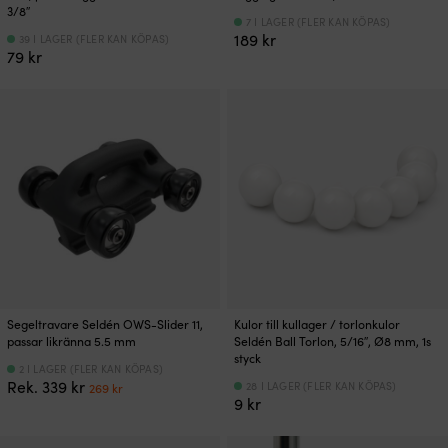
3/8″
7 I LAGER (FLER KAN KÖPAS)
189
kr
39 I LAGER (FLER KAN KÖPAS)
79
kr
Segeltravare Seldén OWS-Slider 11,
Kulor till kullager / torlonkulor
passar likränna 5.5 mm
Seldén Ball Torlon, 5/16″, Ø8 mm, 1s
styck
2 I LAGER (FLER KAN KÖPAS)
Det
Det
Rek.
339
kr
28 I LAGER (FLER KAN KÖPAS)
269
kr
ursprungliga
nuvarande
9
kr
priset
priset
var:
är: