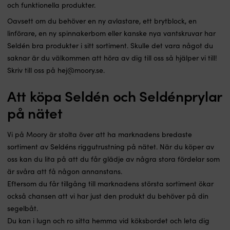
och funktionella produkter.
Oavsett om du behöver en ny avlastare, ett brytblock, en
linförare, en ny spinnakerbom eller kanske nya vantskruvar har
Seldén bra produkter i sitt sortiment. Skulle det vara något du
saknar är du välkommen att höra av dig till oss så hjälper vi till!
Skriv till oss på hej@moory.se.
Att köpa Seldén och Seldénprylar
på nätet
Vi på Moory är stolta över att ha marknadens bredaste
sortiment av Seldéns riggutrustning på nätet. När du köper av
oss kan du lita på att du får glädje av några stora fördelar som
är svåra att få någon annanstans.
Eftersom du får tillgång till marknadens största sortiment ökar
också chansen att vi har just den produkt du behöver på din
segelbåt.
Du kan i lugn och ro sitta hemma vid köksbordet och leta dig