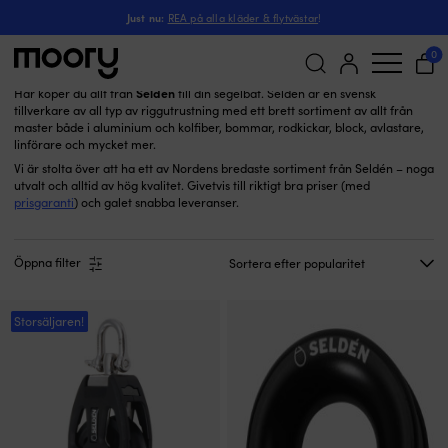
Seldén
Just nu:
REA på alla kläder & flytvästar
!
Seldén
(6178)
0
Seldén
Här köper du allt från
till din segelbåt. Seldén är en svensk
tillverkare av all typ av riggutrustning med ett brett sortiment av allt från
Sök
master både i aluminium och kolfiber, bommar, rodkickar, block, avlastare,
efter:
linförare och mycket mer.
Vi är stolta över att ha ett av Nordens bredaste sortiment från Seldén – noga
utvalt och alltid av hög kvalitet. Givetvis till riktigt bra priser (med
prisgaranti
) och galet snabba leveranser.
Öppna filter
Storsäljaren!