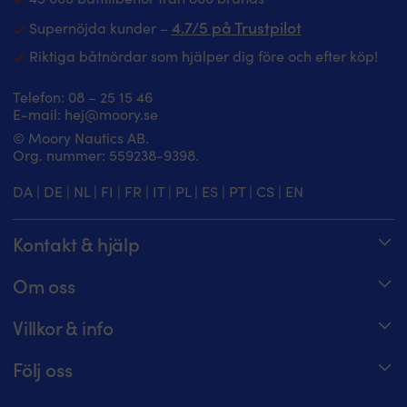
4.7/5 på Trustpilot
Supernöjda kunder –
Riktiga båtnördar som hjälper dig före och efter köp!
Telefon:
08 – 25 15 46
E-mail:
hej@moory.se
© Moory Nautics AB.
Org. nummer: 5‍59238-9398.
DA
|
DE
|
NL
|
FI
|
FR
|
IT
|
PL
|
ES
|
PT
|
CS
|
EN
Kontakt & hjälp
Spåra din order
Om oss
Hjälpcenter
Om Moory
Villkor & info
08 – 25 15 46 – telefontider alla dagar 8 – 20
Jobba hos oss
Prisgaranti
Maila oss på hej@moory.se
Följ oss
För båtklubbsmedlemmar
Fraktvillkor
Moory-möte: boka tid för experthjälp
Moory Magazine