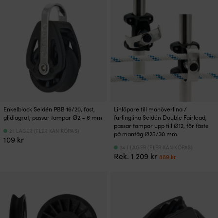
339 kr.
269 kr.
Enkelblock Seldén PBB 16/20, fast,
Linlöpare till manöverlina /
glidlagrat, passar tampar Ø2 – 6 mm
furlinglina Seldén Double Fairlead,
passar tampar upp till Ø12, för fäste
2 I LAGER (FLER KAN KÖPAS)
på mantåg Ø25/30 mm
109
kr
34 I LAGER (FLER KAN KÖPAS)
Det
Det
Rek.
1 209
kr
889
kr
ursprungliga
nuvarande
priset
priset
var:
är:
1
889 kr.
209 kr.