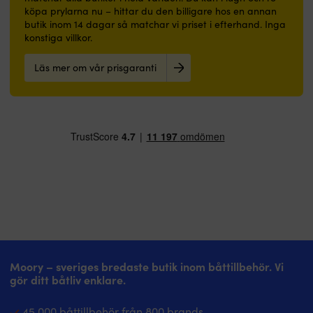
köpa prylarna nu – hittar du den billigare hos en annan
butik inom 14 dagar så matchar vi priset i efterhand. Inga
konstiga villkor.
Läs mer om vår prisgaranti
Moory – sveriges bredaste butik inom båttillbehör. Vi
gör ditt båtliv enklare.
45 000 båttillbehör från 800 brands