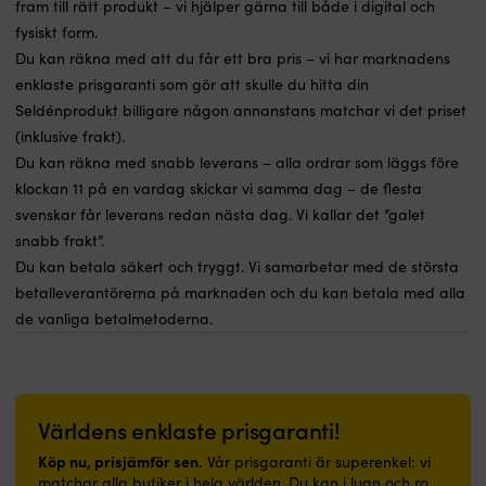
fram till rätt produkt – vi hjälper gärna till både i digital och
fysiskt form.
Du kan räkna med att du får ett bra pris – vi har marknadens
enklaste prisgaranti som gör att skulle du hitta din
Seldénprodukt billigare någon annanstans matchar vi det priset
(inklusive frakt).
Du kan räkna med snabb leverans – alla ordrar som läggs före
klockan 11 på en vardag skickar vi samma dag – de flesta
svenskar får leverans redan nästa dag. Vi kallar det ”galet
snabb frakt”.
Du kan betala säkert och tryggt. Vi samarbetar med de största
betalleverantörerna på marknaden och du kan betala med alla
de vanliga betalmetoderna.
Världens enklaste prisgaranti!
Köp nu, prisjämför sen.
Vår prisgaranti är superenkel: vi
matchar alla butiker i hela världen. Du kan i lugn och ro