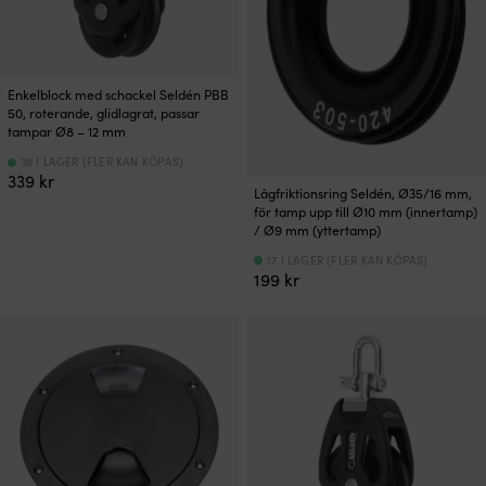
Enkelblock med schackel Seldén PBB
50, roterande, glidlagrat, passar
tampar Ø8 – 12 mm
38 I LAGER (FLER KAN KÖPAS)
339
kr
Lågfriktionsring Seldén, Ø35/16 mm,
för tamp upp till Ø10 mm (innertamp)
/ Ø9 mm (yttertamp)
17 I LAGER (FLER KAN KÖPAS)
199
kr