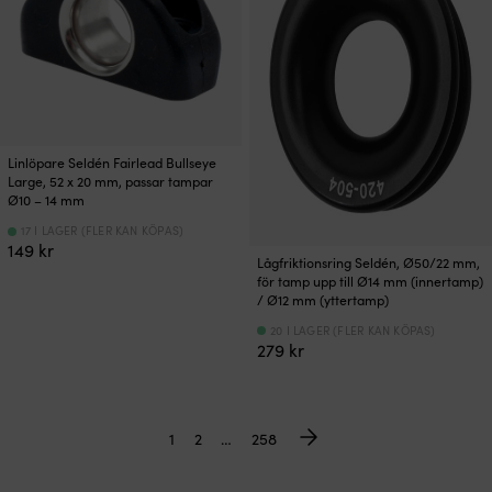
Linlöpare Seldén Fairlead Bullseye
Large, 52 x 20 mm, passar tampar
Ø10 – 14 mm
17 I LAGER (FLER KAN KÖPAS)
149
kr
Lågfriktionsring Seldén, Ø50/22 mm,
för tamp upp till Ø14 mm (innertamp)
/ Ø12 mm (yttertamp)
20 I LAGER (FLER KAN KÖPAS)
279
kr
1
2
…
258