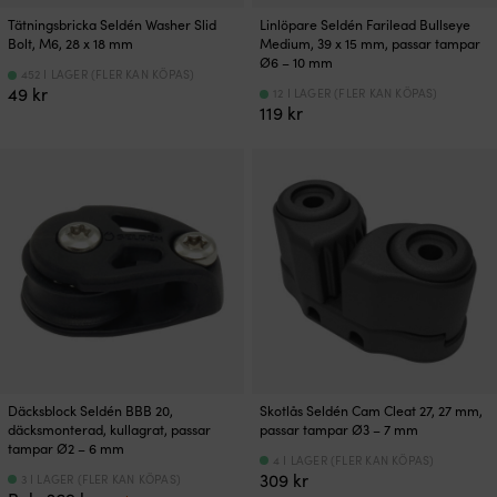
Tätningsbricka Seldén Washer Slid
Linlöpare Seldén Farilead Bullseye
Bolt, M6, 28 x 18 mm
Medium, 39 x 15 mm, passar tampar
Ø6 – 10 mm
452 I LAGER (FLER KAN KÖPAS)
49
kr
12 I LAGER (FLER KAN KÖPAS)
119
kr
Däcksblock Seldén BBB 20,
Skotlås Seldén Cam Cleat 27, 27 mm,
däcksmonterad, kullagrat, passar
passar tampar Ø3 – 7 mm
tampar Ø2 – 6 mm
4 I LAGER (FLER KAN KÖPAS)
309
kr
3 I LAGER (FLER KAN KÖPAS)
Det
Det