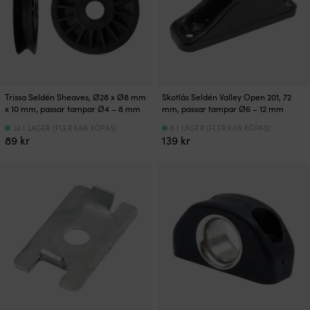
Trissa Seldén Sheaves, Ø28 x Ø8 mm
Skotlås Seldén Valley Open 201, 72
x 10 mm, passar tampar Ø4 – 8 mm
mm, passar tampar Ø6 – 12 mm
24 I LAGER (FLER KAN KÖPAS)
8 I LAGER (FLER KAN KÖPAS)
89
kr
139
kr