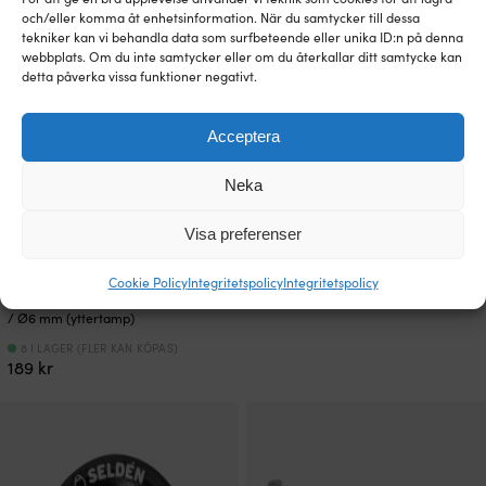
och/eller komma åt enhetsinformation. När du samtycker till dessa
tekniker kan vi behandla data som surfbeteende eller unika ID:n på denna
webbplats. Om du inte samtycker eller om du återkallar ditt samtycke kan
detta påverka vissa funktioner negativt.
Acceptera
Trissa Seldén Sheaves, Ø70 x Ø10
Neka
mm x 13 mm, passar tampar Ø8 – 12
mm
Visa preferenser
4 I LAGER (FLER KAN KÖPAS)
Det
Det
Rek.
439
kr
259
kr
Lågfriktionsring Seldén, Ø25/11 mm,
Cookie Policy
Integritetspolicy
Integritetspolicy
ursprungliga
nuvarande
för tamp upp till Ø7 mm (innertamp)
priset
priset
/ Ø6 mm (yttertamp)
var:
är:
439 kr.
259 kr.
8 I LAGER (FLER KAN KÖPAS)
189
kr