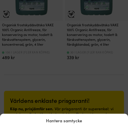
Organisk frostskyddsvätska VAKE
Organisk frostskyddsvätska VAKE
100% Organic Antifreeze, för
100% Organic Antifreeze, för
konservering av motor, toalett &
konservering av motor, toalett &
färskvattensystem, glycerin,
färskvattensystem, glycerin,
koncentrerad, grön, 4 liter
färdigblandad, grön, 4 liter
106 I LAGER (FLER KAN KÖPAS)
30 I LAGER (FLER KAN KÖPAS)
489
kr
339
kr
Världens enklaste prisgaranti!
Köp nu, prisjämför sen.
Vår prisgaranti är superenkel: vi
matchar alla butiker i hela världen. Du kan i lugn och ro
köpa prylarna nu – hittar du den billigare hos en annan
Hantera samtycke
butik inom 14 dagar så matchar vi priset i efterhand. Inga