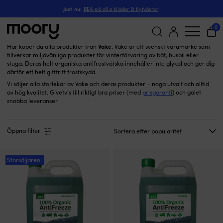
VAKE
Just nu:
REA på alla kläder & flytvästar
!
VAKE
(2)
0
Vake
Här köper du alla produkter från
. Vake är ett svenskt varumärke som
tillverkar miljövänliga produkter för vinterförvaring av båt, husbil eller
Sök
stuga. Deras helt organiska antifrostvätska innehåller inte glykol och ger dig
efter:
därför ett helt giftfritt frostskydd.
Vi säljer alla storlekar av Vake och deras produkter – noga utvalt och alltid
av hög kvalitet. Givetvis till riktigt bra priser (med
prisgaranti
) och galet
snabba leveranser.
Öppna filter
Storsäljaren!