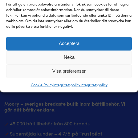
konstiga villkor.
För att ge en bra upplevelse använder vi teknik som cookies för att lagra
och/eller komma åt enhetsinformation. När du samtycker till dessa
tekniker kan vi behandla data som surfbeteende eller unika ID:n på denna
Läs mer om vår prisgaranti
webbplats. Om du inte samtycker eller om du återkallar ditt samtycke kan
detta påverka vissa funktioner negativt.
Acceptera
Neka
Visa preferenser
Cookie Policy
Integritetspolicy
Integritetspolicy
Moory – sveriges bredaste butik inom båttillbehör. Vi
gör ditt båtliv enklare.
45 000 båttillbehör från 800 brands
4.7/5 på Trustpilot
Supernöjda kunder –