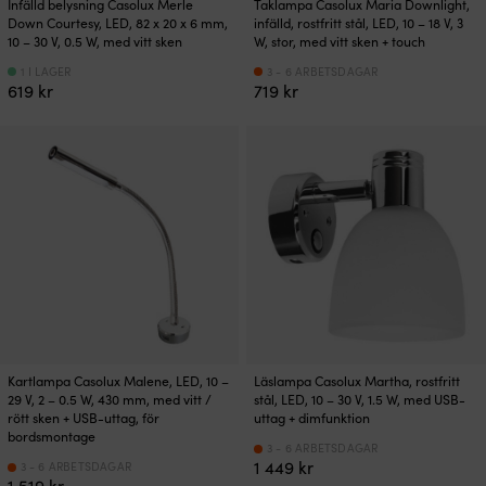
Infälld belysning Casolux Merle
Taklampa Casolux Maria Downlight,
Down Courtesy, LED, 82 x 20 x 6 mm,
infälld, rostfritt stål, LED, 10 – 18 V, 3
10 – 30 V, 0.5 W, med vitt sken
W, stor, med vitt sken + touch
1 I LAGER
3 - 6 ARBETSDAGAR
619
kr
719
kr
Kartlampa Casolux Malene, LED, 10 –
Läslampa Casolux Martha, rostfritt
29 V, 2 – 0.5 W, 430 mm, med vitt /
stål, LED, 10 – 30 V, 1.5 W, med USB-
rött sken + USB-uttag, för
uttag + dimfunktion
bordsmontage
3 - 6 ARBETSDAGAR
1 449
kr
3 - 6 ARBETSDAGAR
1 519
kr