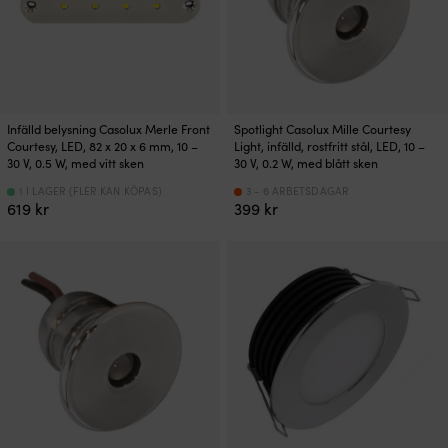
Infälld belysning Casolux Merle Front
Spotlight Casolux Mille Courtesy
Courtesy, LED, 82 x 20 x 6 mm, 10 –
Light, infälld, rostfritt stål, LED, 10 –
30 V, 0.5 W, med vitt sken
30 V, 0.2 W, med blått sken
1 I LAGER (FLER KAN KÖPAS)
3 - 6 ARBETSDAGAR
619
kr
399
kr