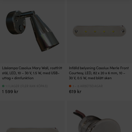
Läslampa Casolux Mary Wall, rostfritt
Infälld belysning Casolux Merle Front
stål, LED, 10 – 30 V, 1.5 W, med USB-
Courtesy, LED, 82 x 20 x 6 mm, 10 –
uttag + dimfunktion
30 V, 0.5 W, med blått sken
1 I LAGER (FLER KAN KÖPAS)
3 - 6 ARBETSDAGAR
1 599
kr
619
kr