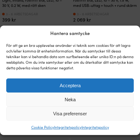
Light, infälld, rostfritt stål, LED, 10 –
rostfritt stål, LED, 10 – 30 V, 1.5 W,
30 V, 0.2 W, med rött sken
med USB-uttag + touch + rund skärm
3 - 6 ARBETSDAGAR
3 - 6 ARBETSDAGAR
399
kr
2 069
kr
Hantera samtycke
För att ge en bra upplevelse använder vi teknik som cookies för att lagra
och/eller komma åt enhetsinformation. När du samtycker till dessa
tekniker kan vi behandla data som surfbeteende eller unika ID:n på denna
webbplats. Om du inte samtycker eller om du återkallar ditt samtycke kan
detta påverka vissa funktioner negativt.
Acceptera
Neka
Skottlampa Casolux Mary Special,
Läslampa Casolux Mary Wall,
LED, 10 – 30 V, 6 W
aluminium, svart, LED, 10 – 30 V, 1.5
Visa preferenser
W, med USB-uttag + dimfunktion
3 - 6 ARBETSDAGAR
1 579
kr
3 - 6 ARBETSDAGAR
Cookie Policy
Integritetspolicy
Integritetspolicy
1 399
kr