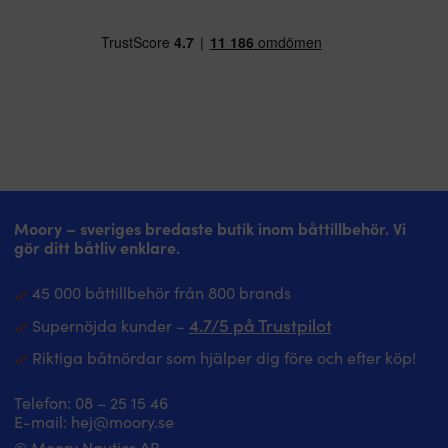
Moory – sveriges bredaste butik inom båttillbehör. Vi
gör ditt båtliv enklare.
45 000 båttillbehör från 800 brands
4.7/5 på Trustpilot
Supernöjda kunder –
Riktiga båtnördar som hjälper dig före och efter köp!
Telefon:
08 – 25 15 46
E-mail:
hej@moory.se
© Moory Nautics AB.