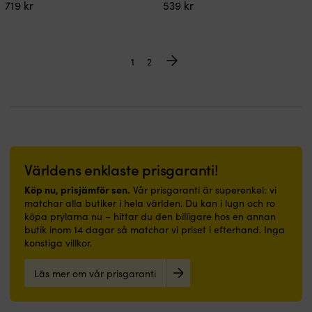
719
kr
539
kr
1
2
Världens enklaste prisgaranti!
Köp nu, prisjämför sen.
Vår prisgaranti är superenkel: vi
matchar alla butiker i hela världen. Du kan i lugn och ro
köpa prylarna nu – hittar du den billigare hos en annan
butik inom 14 dagar så matchar vi priset i efterhand. Inga
konstiga villkor.
Läs mer om vår prisgaranti