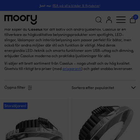
Casolux
Just nu:
REA på alla kläder & flytvästar
!
Casolux
(45)
0
Casolux
Här köper du
för ditt båtliv och andra ljusbehov. Casolux är en
tillverkare av högkvalitativa belysningsprodukter som spotlights, LED-
Sök
slingor, läslampor och interiörbelysning som passar perfekt för båtar, men
efter:
också för andra miljöer där stil och funktion är viktigt. Med deras
energisnåla LED-teknik och smarta funktioner som USB-uttag och dimning,
erbjuder Casolux moderna och praktiska ljuslösningar för alla.
Vi säljer ett brett sortiment från Casolux – noga utvalt och av hög kvalitet.
Givetvis till riktigt bra priser (med
prisgaranti
) och galet snabba leveranser.
Öppna filter
Storsäljaren!