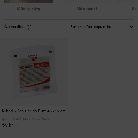
Måleriverktyg
Måleripaket
Rol
Öppna filter
Klibbduk Schuller No Dust, 46 x 92 cm
4 I LAGER (FLER KAN KÖPAS)
59
kr