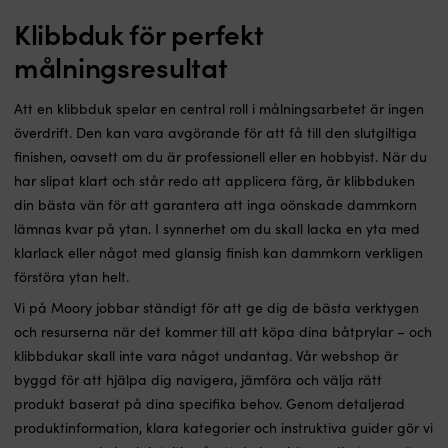
Klibbduk för perfekt
målningsresultat
Att en klibbduk spelar en central roll i målningsarbetet är ingen
överdrift. Den kan vara avgörande för att få till den slutgiltiga
finishen, oavsett om du är professionell eller en hobbyist. När du
har slipat klart och står redo att applicera färg, är klibbduken
din bästa vän för att garantera att inga oönskade dammkorn
lämnas kvar på ytan. I synnerhet om du skall lacka en yta med
klarlack eller något med glansig finish kan dammkorn verkligen
förstöra ytan helt.
Vi på Moory jobbar ständigt för att ge dig de bästa verktygen
och resurserna när det kommer till att köpa dina båtprylar – och
klibbdukar skall inte vara något undantag. Vår webshop är
byggd för att hjälpa dig navigera, jämföra och välja rätt
produkt baserat på dina specifika behov. Genom detaljerad
produktinformation, klara kategorier och instruktiva guider gör vi