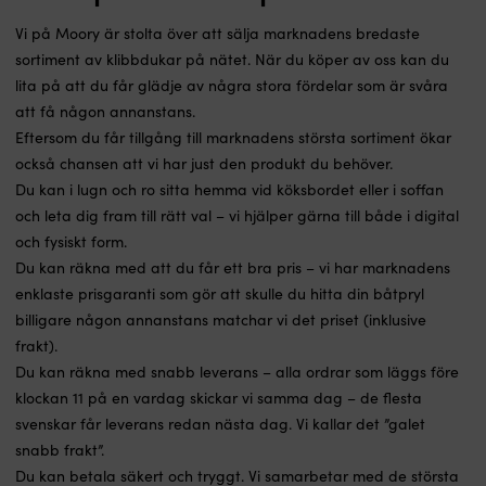
Vi på Moory är stolta över att sälja marknadens bredaste
sortiment av klibbdukar på nätet. När du köper av oss kan du
lita på att du får glädje av några stora fördelar som är svåra
att få någon annanstans.
Eftersom du får tillgång till marknadens största sortiment ökar
också chansen att vi har just den produkt du behöver.
Du kan i lugn och ro sitta hemma vid köksbordet eller i soffan
och leta dig fram till rätt val – vi hjälper gärna till både i digital
och fysiskt form.
Du kan räkna med att du får ett bra pris – vi har marknadens
enklaste prisgaranti som gör att skulle du hitta din båtpryl
billigare någon annanstans matchar vi det priset (inklusive
frakt).
Du kan räkna med snabb leverans – alla ordrar som läggs före
klockan 11 på en vardag skickar vi samma dag – de flesta
svenskar får leverans redan nästa dag. Vi kallar det ”galet
snabb frakt”.
Du kan betala säkert och tryggt. Vi samarbetar med de största