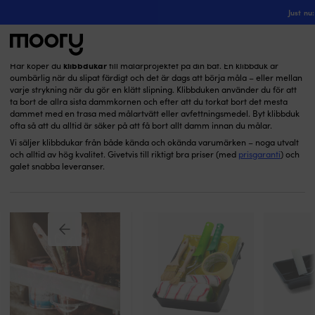
Klibbdukar
Båtvård & underhåll
-
Måleriverktyg
-
Just nu:
Klibbdukar
(1)
klibbdukar
Här köper du
till målarprojektet på din båt. En klibbduk är
oumbärlig när du slipat färdigt och det är dags att börja måla – eller mellan
Sök
varje strykning när du gör en klätt slipning. Klibbduken använder du för att
efter:
ta bort de allra sista dammkornen och efter att du torkat bort det mesta
dammet med en trasa med målartvätt eller avfettningsmedel. Byt klibbduk
ofta så att du alltid är säker på att få bort allt damm innan du målar.
Vi säljer klibbdukar från både kända och okända varumärken – noga utvalt
och alltid av hög kvalitet. Givetvis till riktigt bra priser (med
prisgaranti
) och
galet snabba leveranser.