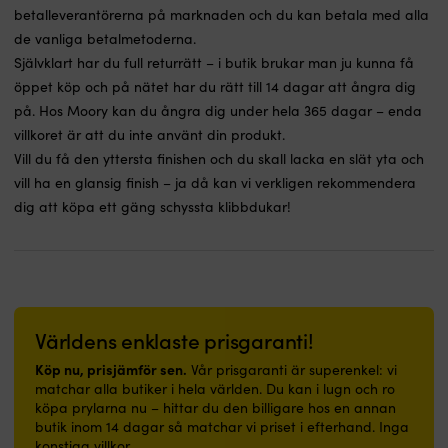
betalleverantörerna på marknaden och du kan betala med alla
de vanliga betalmetoderna.
Självklart har du full returrätt – i butik brukar man ju kunna få
öppet köp och på nätet har du rätt till 14 dagar att ångra dig
på. Hos Moory kan du ångra dig under hela 365 dagar – enda
villkoret är att du inte använt din produkt.
Vill du få den yttersta finishen och du skall lacka en slät yta och
vill ha en glansig finish – ja då kan vi verkligen rekommendera
dig att köpa ett gäng schyssta klibbdukar!
Världens enklaste prisgaranti!
Köp nu, prisjämför sen.
Vår prisgaranti är superenkel: vi
matchar alla butiker i hela världen. Du kan i lugn och ro
köpa prylarna nu – hittar du den billigare hos en annan
butik inom 14 dagar så matchar vi priset i efterhand. Inga
konstiga villkor.