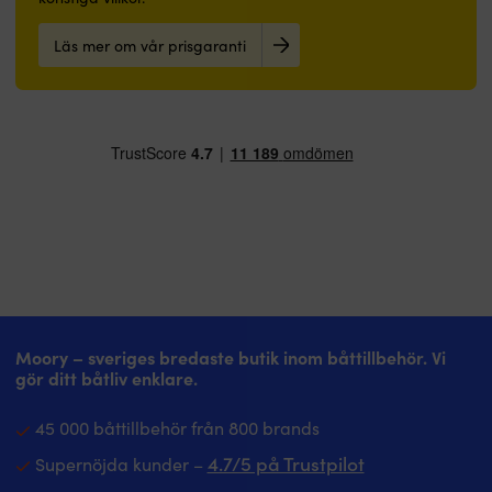
Läs mer om vår prisgaranti
Moory – sveriges bredaste butik inom båttillbehör. Vi
gör ditt båtliv enklare.
45 000 båttillbehör från 800 brands
4.7/5 på Trustpilot
Supernöjda kunder –