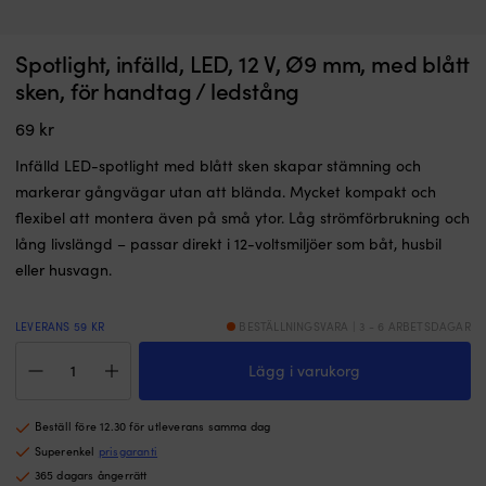
Förtennad,
F
Spotlight, infälld, LED, 12 V, Ø9 mm, med blått
Förtennad kopparkabel Skyllermarks RK, rund, 1-ledad, 1.5 mm², 18 meter,
F
fintrådig
fi
röd
l
sken, för handtag / ledstång
kopparkabel
k
I LAGER
med
m
69
kr
160
kr
PVC-
P
isolering
is
Infälld LED-spotlight med blått sken skapar stämning och
för
fö
markerar gångvägar utan att blända. Mycket kompakt och
tuffa
tu
flexibel att montera även på små ytor. Låg strömförbrukning och
elinstallationer
el
ombord.
o
lång livslängd – passar direkt i 12-voltsmiljöer som båt, husbil
Tennbeläggningen
T
eller husvagn.
minskar
m
oxidation
o
och
o
LEVERANS 59 KR
BESTÄLLNINGSVARA | 3 - 6 ARBETSDAGAR
håller
hå
Spotlight,
resistansen
re
Lägg i varukorg
infälld,
nere
n
LED,
medan
m
12
den
d
Beställ före 12.30 för utleverans samma dag
V,
följsamma
f
Ø9
Superenkel
prisgaranti
klass
kl
mm,
365 dagars ångerrätt