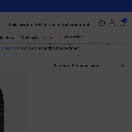
. Dessa automatiskt uppblåsbara flytvästar är perfekta både för
et. De har god flytkraft som kan vända bäraren vid behov.
0
45 000 båttillbehör från 800 brands
a och kompakta för optimal rörelsefrihet, och tillverkade i
Galet snabb frakt & superenkel prisgaranti
nge – allt för att erbjuda bästa möjliga säkerhet och komfort på
Supernöjda kunder – 4.7/5 på Trustpilot
Magazine
lmotorer
Motorsök
Outlet
uaSafe från varumärket Regatta – noga utvalt och av hög kvalitet.
d
prisgaranti
) och galet snabba leveranser.