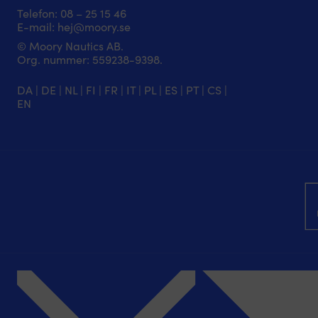
Telefon:
08 – 25 15 46
E-mail:
hej@moory.se
© Moory Nautics AB.
Org. nummer: 5‍59238-9398.
DA
|
DE
|
NL
|
FI
|
FR
|
IT
|
PL
|
ES
|
PT
|
CS
|
EN