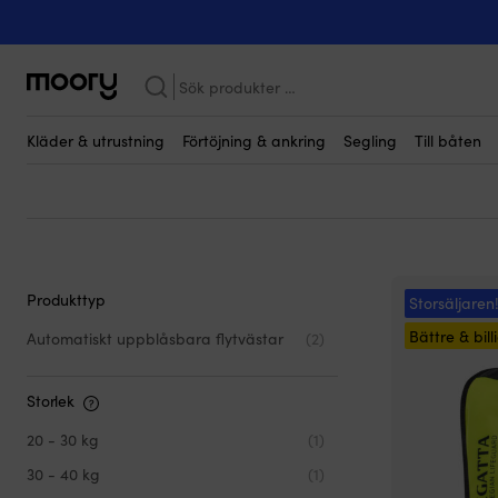
Regatta AquaSafe
Regatta AquaSafe
(2)
Sök
efter:
Kläder & utrustning
Förtöjning & ankring
Segling
Till båten
Produkttyp
Storsäljaren
Bättre & bill
Automatiskt uppblåsbara flytvästar
(2)
Storlek
20 - 30 kg
(1)
30 - 40 kg
(1)