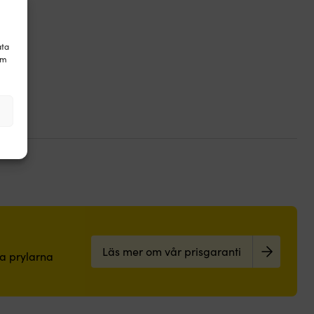
ata
om
Läs mer om vår prisgaranti
pa prylarna