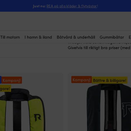
Just nu:
REA på alla kläder & flytvästar
!
Regatta AquaSafe
Här köper du
en säker och smidig tid på vattn
Regatta AquaSafe-modeller är lätt
slitstarka material som håller lä
sjön.
Till motorn
I hamn & iland
Båtvård & underhåll
Gummibåtar
E
Vi säljer hela serien Regatta Aq
Givetvis till riktigt bra priser (me
!
Kampanj!
Kampanj!
Bättre & billigare!
igare!