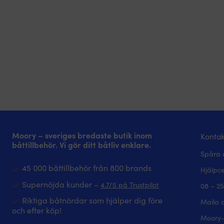
Moory – sveriges bredaste butik inom
Kontak
båttillbehör. Vi gör ditt båtliv enklare.
Spåra 
45 000 båttillbehör från 800 brands
Hjälpc
Supernöjda kunder –
4.7/5 på Trustpilot
08 – 25
Riktiga båtnördar som hjälper dig före
Maila 
och efter köp!
Moory-