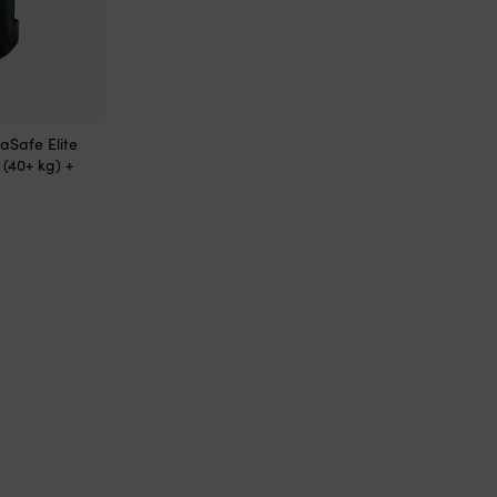
aSafe Elite
 (40+ kg) +
de