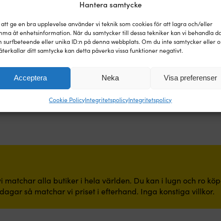
Hantera samtycke
 att ge en bra upplevelse använder vi teknik som cookies för att lagra och/eller
ma åt enhetsinformation. När du samtycker till dessa tekniker kan vi behandla d
 surfbeteende eller unika ID:n på denna webbplats. Om du inte samtycker eller 
återkallar ditt samtycke kan detta påverka vissa funktioner negativt.
Acceptera
Neka
Visa preferenser
Cookie Policy
Integritetspolicy
Integritetspolicy
i matchar alla butiker i hela världen. Du kan i lugn och ro kö
dagar så matchar vi priset i efterhand. Inga konstiga villkor.