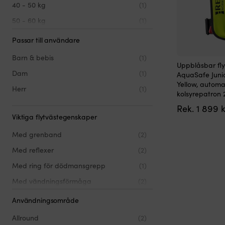
40 - 50 kg
(1)
50 - 60 kg
(1)
60 - 70 kg
(1)
Passar till användare
70 - 80 kg
(1)
Barn & bebis
(1)
Den
Uppblåsbar fly
80 - 90 kg
(1)
här
Dam
(1)
AquaSafe Junio
produkten
90 - 100 kg
(1)
Yellow, automat
Herr
(1)
har
kolsyrepatron
flera
100 - 120 kg
(1)
Rek.
1 899
k
varianter.
120 kg och mer
(1)
Viktiga flytvästegenskaper
De
olika
Med grenband
(2)
alternativen
kan
Med reflexer
(2)
väljas
på
Med ring för dödmansgrepp
(1)
produktsidan
Med vändningsförmåga
(2)
Med visselpipa
(2)
Användningsområde
Allround
(2)