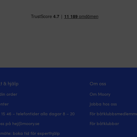
t & hjälp
Om oss
din order
Om Moory
enter
Jobba hos oss
 15 46 – telefontider alla dagar 8 – 20
För båtklubbsmedlemm
oss på hej@moory.se
För båtklubbar
möte: boka tid för experthjälp