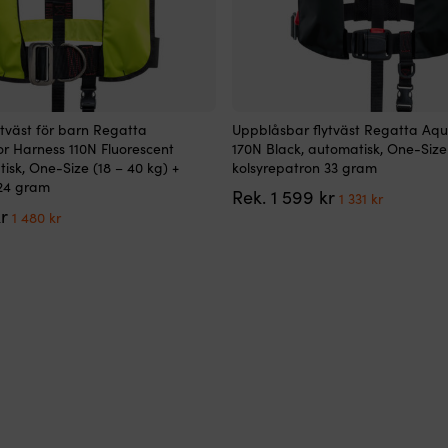
Den
tväst för barn Regatta
Uppblåsbar flytväst Regatta Aqu
här
r Harness 110N Fluorescent
170N Black, automatisk, One-Size
produkten
isk, One-Size (18 – 40 kg) +
kolsyrepatron 33 gram
har
 24 gram
Det
Det
Rek.
1 599
kr
flera
1 331
kr
Det
Det
ursprungliga
nuvaran
r
varianter.
1 480
kr
ursprungliga
nuvarande
priset
priset
De
priset
priset
var:
är:
olika
var:
är:
1
1
alternativen
1
1
599 kr.
331 kr.
kan
899 kr.
480 kr.
väljas
på
produktsidan