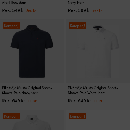
här
här
Alert Red, dam
Navy, herr
produkten
produkten
Det
Det
Det
Det
Rek.
549
kr
Rek.
599
kr
360
kr
462
kr
har
har
ursprungliga
nuvarande
ursprungliga
nuvarande
flera
flera
priset
priset
priset
priset
varianter.
varianter.
var:
är:
var:
är:
Kampanj!
Kampanj!
De
De
549 kr.
360 kr.
599 kr.
462 kr.
olika
olika
alternativen
alternativen
kan
kan
väljas
väljas
på
på
produktsidan
produktsidan
Den
Den
Pikétröja Musto Original Short-
Pikétröja Musto Original Short-
här
här
Sleeve Polo Navy, herr
Sleeve Polo White, herr
produkten
produkten
Det
Det
Det
Det
Rek.
649
kr
Rek.
649
kr
500
kr
500
kr
har
har
ursprungliga
nuvarande
ursprungliga
nuvarande
flera
flera
priset
priset
priset
priset
varianter.
varianter.
var:
är:
var:
är:
Kampanj!
Kampanj!
De
De
649 kr.
500 kr.
649 kr.
500 kr.
olika
olika
alternativen
alternativen