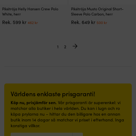
Den
Den
Pikétröja Helly Hansen Crew Polo
Pikétröja Musto Original Short-
här
här
White, herr
Sleeve Polo Carbon, herr
produkten
produkten
Det
Det
Det
Det
Rek.
599
kr
Rek.
649
kr
462
kr
500
kr
har
har
ursprungliga
nuvarande
ursprungliga
nuvarande
flera
flera
priset
priset
priset
priset
varianter.
varianter.
var:
är:
var:
är:
De
De
599 kr.
462 kr.
649 kr.
500 kr.
1
2
olika
olika
alternativen
alternativen
kan
kan
väljas
väljas
på
på
produktsidan
produktsidan
Världens enklaste prisgaranti!
Köp nu, prisjämför sen.
Vår prisgaranti är superenkel: vi
matchar alla butiker i hela världen. Du kan i lugn och ro
köpa prylarna nu – hittar du den billigare hos en annan
butik inom 14 dagar så matchar vi priset i efterhand. Inga
konstiga villkor.