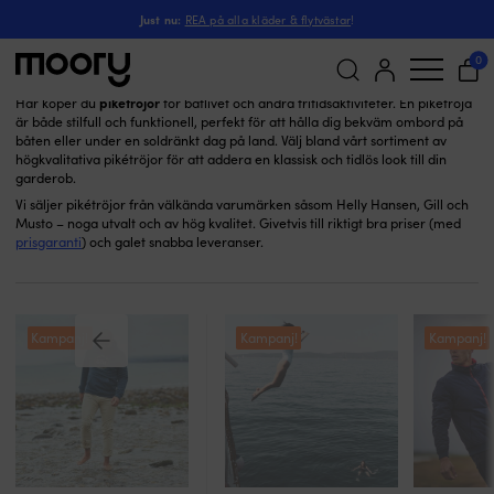
Pikétröjor
På människan
-
Kläder
-
Marina kläder
-
Just nu:
REA på alla kläder & flytvästar
!
Pikétröjor
(30)
0
pikétröjor
Här köper du
för båtlivet och andra fritidsaktiviteter. En pikétröja
är både stilfull och funktionell, perfekt för att hålla dig bekväm ombord på
Sök
båten eller under en soldränkt dag på land. Välj bland vårt sortiment av
efter:
högkvalitativa pikétröjor för att addera en klassisk och tidlös look till din
garderob.
Vi säljer pikétröjor från välkända varumärken såsom Helly Hansen, Gill och
Musto – noga utvalt och av hög kvalitet. Givetvis till riktigt bra priser (med
prisgaranti
) och galet snabba leveranser.
Kampanj!
Kampanj!
Kampanj!