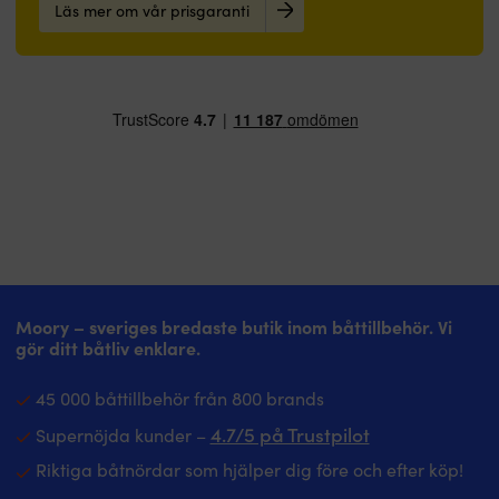
Läs mer om vår prisgaranti
Moory – sveriges bredaste butik inom båttillbehör. Vi
gör ditt båtliv enklare.
45 000 båttillbehör från 800 brands
4.7/5 på Trustpilot
Supernöjda kunder –
Riktiga båtnördar som hjälper dig före och efter köp!