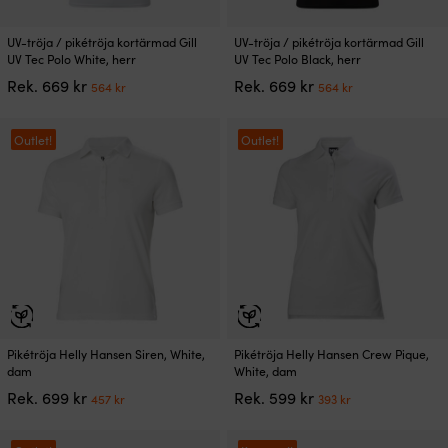
Den
Den
UV-tröja / pikétröja kortärmad Gill
UV-tröja / pikétröja kortärmad Gill
här
här
UV Tec Polo White, herr
UV Tec Polo Black, herr
produkten
produkten
Det
Det
Det
Det
Rek.
669
kr
Rek.
669
kr
564
kr
564
kr
har
har
ursprungliga
nuvarande
ursprungliga
nuvarande
flera
flera
priset
priset
priset
priset
varianter.
varianter.
var:
är:
var:
är:
Outlet!
Outlet!
De
De
669 kr.
564 kr.
669 kr.
564 kr.
olika
olika
alternativen
alternativen
kan
kan
väljas
väljas
på
på
produktsidan
produktsidan
Den
Den
Pikétröja Helly Hansen Siren, White,
Pikétröja Helly Hansen Crew Pique,
här
här
dam
White, dam
produkten
produkten
Det
Det
Det
Det
Rek.
699
kr
Rek.
599
kr
457
kr
393
kr
har
har
ursprungliga
nuvarande
ursprungliga
nuvarande
flera
flera
priset
priset
priset
priset
varianter.
varianter.