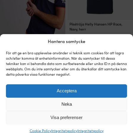
Den
Pikétröja Helly Hansen HP Race,
här
Navy, herr
produkten
Det
Det
Rek.
799
kr
615
kr
har
Hantera samtycke
ursprungliga
nuvarande
flera
priset
priset
varianter.
var:
är:
För att ge en bra upplevelse använder vi teknik som cookies för att lagra
Den
De
Pikétröja Sebago Performance
och/eller komma åt enhetsinformation. När du samtycker till dessa
799 kr.
615 kr.
här
olika
Striped Pique, White / Navy, herr
tekniker kan vi behandla data som surfbeteende eller unika ID:n på denna
produkten
alternativen
Det
Det
Rek.
999
kr
webbplats. Om du inte samtycker eller om du återkallar ditt samtycke kan
791
kr
har
kan
ursprungliga
nuvarande
detta påverka vissa funktioner negativt.
flera
väljas
priset
priset
varianter.
på
var:
är:
Kampanj!
Outlet!
De
produktsidan
Acceptera
999 kr.
791 kr.
olika
alternativen
Neka
kan
väljas
på
Visa preferenser
produktsidan
Cookie Policy
Integritetspolicy
Integritetspolicy