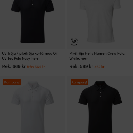
alternativen
kan
väljas
på
produktsidan
Den
Den
UV-tröja / pikétröja kortärmad Gill
Pikétröja Helly Hansen Crew Polo,
här
här
UV Tec Polo Navy, herr
White, herr
produkten
produkten
Det
Det
Det
Det
Rek.
669
kr
Rek.
599
kr
från
564
kr
462
kr
har
har
ursprungliga
nuvarande
ursprungliga
nuvarande
flera
flera
priset
priset
priset
priset
varianter.
varianter.
var:
är:
var:
är:
Kampanj!
Kampanj!
De
De
669 kr.
från
599 kr.
462 kr.
olika
olika
564 kr.
alternativen
alternativen
kan
kan
väljas
väljas
på
på
produktsidan
produktsidan