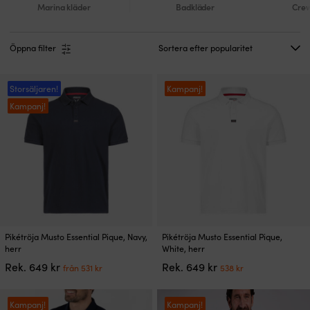
Marina kläder
Badkläder
Crew
Öppna filter
Storsäljaren!
Kampanj!
Kampanj!
Den
Den
Pikétröja Musto Essential Pique, Navy,
Pikétröja Musto Essential Pique,
här
här
herr
White, herr
produkten
produkten
Det
Det
Det
Det
Rek.
649
kr
Rek.
649
kr
från
531
kr
538
kr
har
har
ursprungliga
nuvarande
ursprungliga
nuvarande
flera
flera
priset
priset
priset
priset
varianter.
varianter.
var:
är:
var:
är:
Kampanj!
Kampanj!