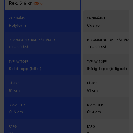
Det
Det
Rek.
519
kr
ursprungl
nuva
439
kr
ursprungliga
nuvarande
priset
priset
priset
priset
var:
är:
VARUMÄRKE
var:
är:
VARUMÄRKE
209 kr.
179 kr
519 kr.
439 kr.
Polyform
Castro
REKOMMENDERAD BÅTLÄNGD
REKOMMENDERAD BÅTLÄNG
10 - 20 fot
10 - 20 fot
TYP AV TOPP
TYP AV TOPP
Solid topp (bäst)
Ihålig topp (billigast)
LÄNGD
LÄNGD
61 cm
51 cm
DIAMETER
DIAMETER
Ø15 cm
Ø14 cm
FÄRG
FÄRG