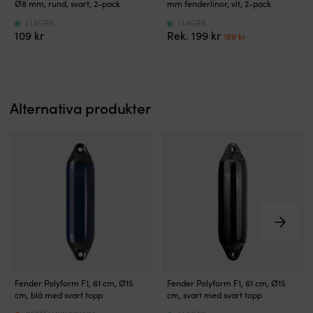
i
gör
Ø8 mm, rund, svart, 2-pack
mm fenderlinor, vit, 2-pack
2-
att
I LAGER
I LAGER
pack
du
Det
Det
109
kr
199
kr
189
kr
med
kan
ursprungliga
nuvarande
ögla
sätta
priset
priset
och
fast
var:
är:
taglad
och
199 kr.
189 kr.
ände
justera
Alternativa produkter
för
fendrar
snabb
med
montering.
en
Flätad
hand.
polyester
Höjd
ger
och
slitstyrka
sida
och
ändras
är
snabbt
skonsam
utan
mot
att
skrovet.
knyta
1,5
om.
Högkvalitativ
Högkvalitativ
m
Fjädrande
Fender Polyform F1, 61 cm, Ø15
Fender Polyform F1, 61 cm, Ø15
cylinderformad
cylinderformad
längd
spärrklack
cm, blå med svart topp
cm, svart med svart topp
fender
fender
passar
och