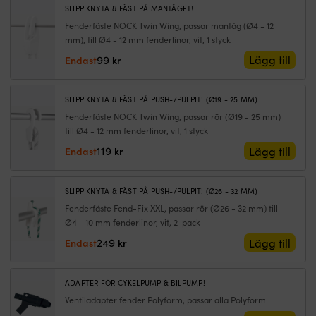
var:
är:
SLIPP KNYTA & FÄST PÅ MANTÅGET!
o
419 kr.
369 kr.
G
Fenderfäste NOCK Twin Wing, passar mantåg (Ø4 - 12
at
mm), till Ø4 - 12 mm fenderlinor, vit, 1 styck
d
99
Lägg till
Endast
kr
ä
he
fl
SLIPP KNYTA & FÄST PÅ PUSH-/PULPIT! (Ø19 - 25 MM)
p
Fenderfäste NOCK Twin Wing, passar rör (Ø19 - 25 mm)
d
till Ø4 - 12 mm fenderlinor, vit, 1 styck
in
i
119
Lägg till
Endast
kr
u
s
a
SLIPP KNYTA & FÄST PÅ PUSH-/PULPIT! (Ø26 - 32 MM)
h
Fenderfäste Fend-Fix XXL, passar rör (Ø26 - 32 mm) till
st
Ø4 - 10 mm fenderlinor, vit, 2-pack
o
T
249
Lägg till
Endast
kr
g
u
en
ADAPTER FÖR CYKELPUMP & BILPUMP!
d
Ventiladapter fender Polyform, passar alla Polyform
i