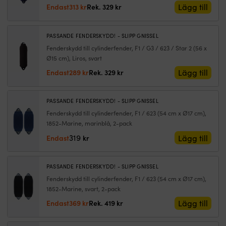
med
hå
Det
Det
Lägg till
Endast
313
kr
Rek.
329
kr
svart
m
ursprungliga
nuvarande
topp
s
priset
priset
mängd
tå
var:
är:
PASSANDE FENDERSKYDD! - SLIPP GNISSEL
m
329 kr.
313 kr.
Fenderskydd till cylinderfender, F1 / G3 / 623 / Star 2 (56 x
K
Ø15 cm), Liros, svart
a
i
Det
Det
Lägg till
Endast
289
kr
Rek.
329
kr
d
ursprungliga
nuvarande
fl
priset
priset
v
var:
är:
PASSANDE FENDERSKYDD! - SLIPP GNISSEL
|
329 kr.
289 kr.
Fenderskydd till cylinderfender, F1 / 623 (54 cm x Ø17 cm),
P
1852-Marine, marinblå, 2-pack
v
319
Lägg till
Endast
kr
ä
et
på
PASSANDE FENDERSKYDD! - SLIPP GNISSEL
pr
o
Fenderskydd till cylinderfender, F1 / 623 (54 cm x Ø17 cm),
bi
1852-Marine, svart, 2-pack
sä
Det
Det
Lägg till
Endast
369
kr
Rek.
419
kr
at
ursprungliga
nuvarande
ö
priset
priset
t