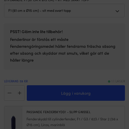
DIN
s
UTFÖRANDE
:
F1 (61 CM X Ø15 CM) - VIT MED SVART TOPP
EN
p
ISO
pl
4165.
D
2,5
11
mm²
x
PSST! Glöm inte lite tillbehör!
kabel
7
måste
m
Fenderlinor
är förstås ett måste
användas.
–
Fenderrengöringsmedel
håller fendrarna fräscha säsong
Tyskproducerad
g
efter säsong och skyddar mot smuts, vilket gör att de
universalkontakt
e
håller längre
v
s
g
at
LEVERANS 59 KR
1 I LAGER
t
Fender
r
Lägg i varukorg
Polyform
h
F1,
1
61
li
cm,
Ti
PASSANDE FENDERSKYDD! - SLIPP GNISSEL
Ø15
a
Fenderskydd till cylinderfender, F1 / G3 / 623 / Star 2 (56 x
cm,
p
Ø15 cm), Liros, marinblå
vit
–