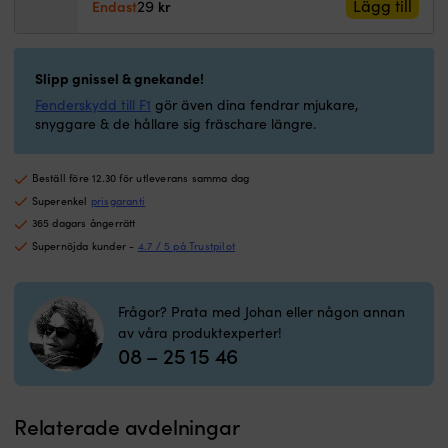
29
Lägg till
Endast
kr
k
ta
ur
fö
Slipp gnissel & gnekande!
r
o
Fenderskydd till F1
gör även dina fendrar mjukare,
se
snyggare & de hållare sig fräschare längre.
D
p
t
Beställ före 12.30 för utleverans samma dag
V
Superenkel
prisgaranti
v
365 dagars ångerrätt
b
Supernöjda kunder -
4.7 / 5 på Trustpilot
a
e
s
i
Frågor? Prata med Johan eller någon annan
ti
av våra produktexperter!
i
08 – 25 15 46
P
s
ä
Relaterade avdelningar
vä
tå