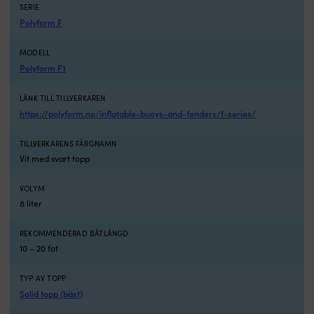
In
SERIE
&
Polyform F
U
Ø
MODELL
3
Polyform F1
&
12
LÄNK TILL TILLVERKAREN
m
https://polyform.no/inflatable-buoys-and-fenders/f-series/
in
o
ri
TILLVERKARENS FÄRGNAMN
o
Vit med svart topp
mu
1
VOLYM
•
8 liter
In
7
REKOMMENDERAD BÅTLÄNGD
10 – 20 fot
TYP AV TOPP
Solid topp (bäst)