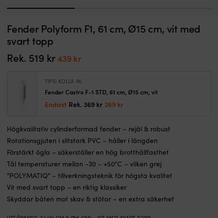
1
2
3
Universalkontakt
V
Fender Polyform F1, 61 cm, Ø15 cm, vit med
Cigarettuttag & stickpropp Pro Car Extension Cable Helix Cable With
V
med
–
Connector, runt, Ø21 mm, 12 / 24 V, 8 A, svart
svart topp
8
e
1
BESTÄLLNINGSVARA
amp.
p
Rek.
519
kr
Det
Det
439
kr
379
kr
säkring,
va
ursprungliga
nuvarande
cigarruttag
a
priset
priset
och
e
TIPS! KOLLA IN:
0,6-
v
var:
är:
Fender Castro F-1 STD, 61 cm, Ø15 cm, vit
3
N
519 kr.
439 kr.
Det
Det
Endast
Rek.
369
kr
269
kr
meter
t
ursprungliga
nuvarande
spiralsladd
ä
priset
priset
12/24
t
Högkvalitativ cylinderformad fender – rejäl & robust
var:
är:
volt
ta
Rotationsgjuten i slitstark PVC – håller i längden
369 kr.
269 kr.
som
d
Förstärkt ögla – säkerställer en hög brotthållfasthet
passar
m
både
m
Tål temperaturer mellan -30 – +50°C – vilken grej
cigarruttag
pl
“POLYMATIQ” – tillverkningsteknik för högsta kvalitet
och
–
Vit med svart topp – en riktig klassiker
standarduttagKontakt
k
Skyddar båten mot skav & stötar – en extra säkerhet
med
o
godkännande
en