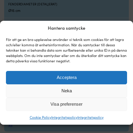
FENDERDIAMETER (DETALJERAT)
Ø15 cm
FENDERLÄNGD
Hantera samtycke
61 cm
För att ge en bra upplevelse använder vi teknik som cookies för att lagra
DIAMETER PÅ ÖGA
och/eller komma åt enhetsinformation. När du samtycker till dessa
Ø22 mm
tekniker kan vi behandla data som surfbeteende eller unika ID:n på denna
webbplats. Om du inte samtycker eller om du återkallar ditt samtycke kan
detta påverka vissa funktioner negativt.
VENTILTYP
Utan backventil
Acceptera
UPPHÄNGNINGSMÖJLIGHETER
Vertikalt & horisontellt (2 ögon)
Neka
KVALITETSNIVÅ
Visa preferenser
Standard
Cookie Policy
Integritetspolicy
Integritetspolicy
FÄRG PÅ FENDER
Vit