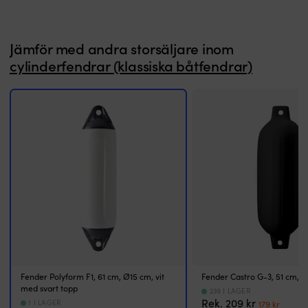
Jämför med andra storsäljare inom
cylinderfendrar (klassiska båtfendrar)
Fender Polyform F1, 61 cm, Ø15 cm, vit
Fender Castro G-3, 51 cm, Ø
med svart topp
239 I LAGER
Det
Det
Rek.
209
kr
1 I LAGER
179
kr