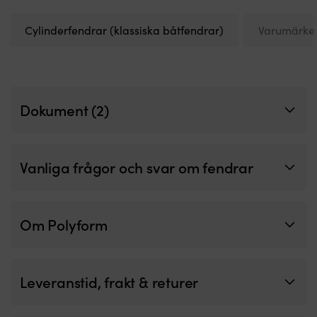
m
s
Cylinderfendrar (klassiska båtfendrar)
Varumärke
o
nö
S
o
lu
D
Dokument (2)
i
li
i
et
Vanliga frågor och svar om fendrar
ri
yt
Yt
ä
Om Polyform
sy
m
d
s
Leveranstid, frakt & returer
N
i
n