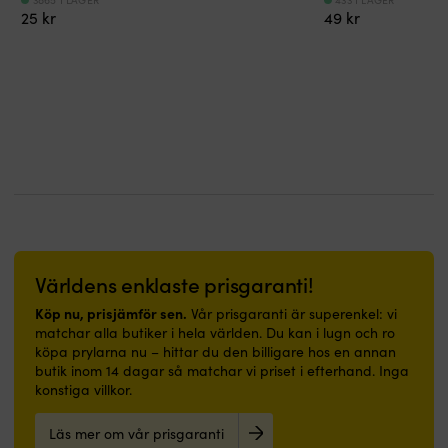
säkerhet
Enkel
håller
stabil
pack
25
kr
49
kr
att
sig
form.
för
rengöra
hel
Tvåpack
två
och
&
låter
fendrar
behaglig
ren
dig
eller
att
länge
rigga
två
gå
Skyddar
flera
fästpunkter.
på
båten
fendrar
Fend-
–
mot
utan
Fix
passar
skav
extra
är
lika
&
knutar.
ett
bra
stötar
Välj
smidigt
i
Estetiskt
Ø6
fenderfäste
båt
tilltalande
eller
för
som
–
Ø8
dig
Världens enklaste prisgaranti!
i
slät
mm
som
hall
yta
efter
vill
Köp nu, prisjämför sen.
Vår prisgaranti är superenkel: vi
eller
med
båtens
få
matchar alla butiker i hela världen. Du kan i lugn och ro
badrum.
glansig
storlek
ut
köpa prylarna nu – hittar du den billigare hos en annan
|
finish
och
fendrarna
butik inom 14 dagar så matchar vi priset i efterhand. Inga
Båtmatta
Tillverkad
vikt.
snabbt
konstiga villkor.
med
i
Passar
när
marinblå
flexibelt
knape
båten
Läs mer om vår prisgaranti
design
material
eller
ska