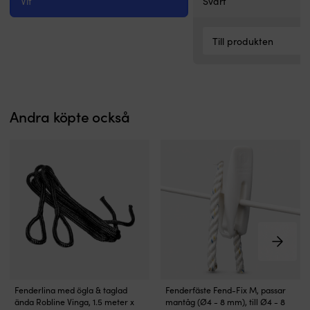
Vit
Svart
Till produkten
Andra köpte också
Färdig
Fenderfäste
Fenderlina med ögla & taglad
Fenderfäste Fend-Fix M, passar
fenderlina
som
ända Robline Vinga, 1.5 meter x
mantåg (Ø4 - 8 mm), till Ø4 - 8