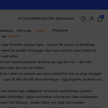
☓
ätad nylon, Ø10 mm, 4 meter, blå/röd
ngslina med förstärkt ögla NOCK
en, extra elastisk, 24-flätad nylon, Ø10
0
45 000 båttillbehör från 800 brands
Galet snabb frakt & superenkel prisgaranti
eter, blå/röd
Supernöjda kunder – 4.7/5 på Trustpilot
Magazine
lmotorer
Motorsök
Outlet
9
kr
Det
Det
149
kr
ursprungliga
nuvarande
a med förstärkt splitsad ögla – passar för all typ av förtöjning
priset
priset
meter är perfekt till brygga eller bom och kan även funka till
var:
är:
r små båtar
209 kr.
149 kr.
10 mm rekommenderas till båtar på upp till 1 ton – lätt och
tera men lite tunn att hålla i
rna i delar av tampen ger extra elasticitet och en slags inbyggd
 upp till 28% vid rätt förutsättningar – ligg lugnare, mjukare och
i ena änden ger möjligheter till snabb fastsättning i pollare
skydd (ytterhölje) i öglan motverkar nötning och ökar livslängden
 nylon i fin flätning – både töjbar och mjuk mot handen