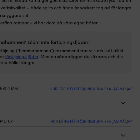
e och 8-flätad kärna ger god elasticitet för minskade ryck i båten
verkskvalitet – både splits och ände är vackert taglad för längre
 snyggare stil
erfina tampar – vi har dom på våra egna båtar
ahamnen? Glöm inte förtöjningsfjäder!
örtöjning (”hemmahamnen”) rekommenderar vi starkt att alltid
en
förtöjningsfjäder
. Med en sådan ligger du säkrare, och din
lina håller längre.
R
:
Ø10 MM
HUR GROV FÖRTÖJNINGSLINA SKA JAG VÄLJA?
 METER
HUR LÅNG FÖRTÖJNINGSLINA SKA JAG VÄLJA?