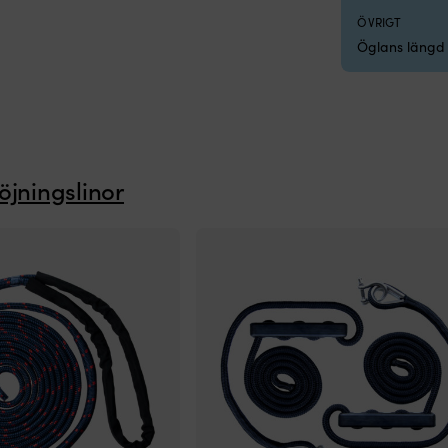
ÖVRIGT
Öglans längd 
töjningslinor