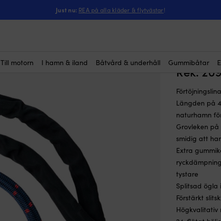
ntressera dig?
jningslina med förstärkt ögla NOCK Gullholmen, extra elastisk, 24-fl
Just nu:
REA på alla kläder & flytvästar
!
Förtöjni
Gullholm
mm, 4 m
Till motorn
I hamn & iland
Båtvård & underhåll
Gummibåtar
E
(35)
Rek.
20
Förtöjningslin
Längden på 4 
naturhamn fö
Grovleken på 
smidig att han
Extra gummikä
ryckdämpning –
tystare
Splitsad ögla 
Förstärkt slit
Högkvalitativ