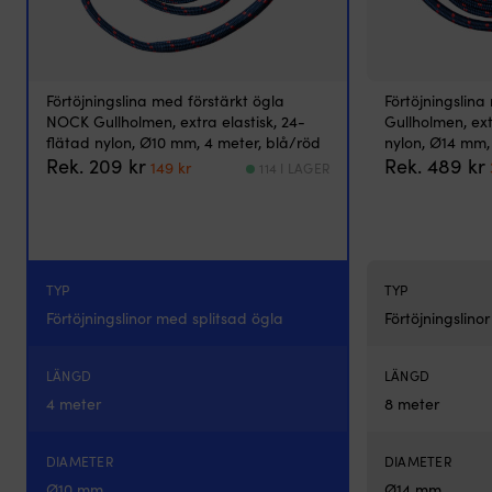
räcker
länge
&
tar
lite
Förtöjningslina med förstärkt ögla
Förtöjningslin
plats
NOCK Gullholmen, extra elastisk, 24-
Gullholmen, ext
Applicera
flätad nylon, Ø10 mm, 4 meter, blå/röd
nylon, Ø14 mm,
ett
Det
Det
Rek.
209
kr
Rek.
489
kr
149
kr
114 I LAGER
tunt
ursprungliga
nuvarande
skikt
priset
priset
–
var:
är:
låt
209 kr.
149 kr.
verka
i
TYP
TYP
10
Förtöjningslinor med splitsad ögla
Förtöjningslino
–
60
min
LÄNGD
LÄNGD
&
skölj
4 meter
8 meter
sedan
med
DIAMETER
DIAMETER
allrengöring,
avfettning
Ø10 mm
Ø14 mm