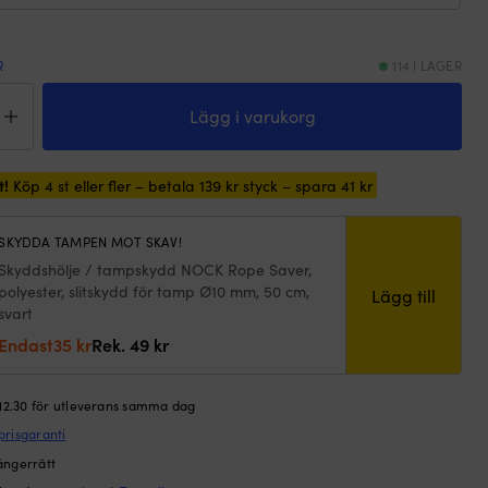
R
114 I LAGER
öjningslina
d
Lägg i varukorg
tärkt
a
CK
t!
Köp 4 st eller fler – betala
139
kr
styck – spara
41
kr
lholmen,
a
tisk,
SKYDDA TAMPEN MOT SKAV!
Skyddshölje / tampskydd NOCK Rope Saver,
ad
polyester, slitskydd för tamp Ø10 mm, 50 cm,
Lägg till
n,
svart
,
Det
Det
Endast
35
kr
Rek.
49
kr
ursprungliga
nuvarande
r,
priset
priset
/röd
 12.30 för utleverans samma dag
var:
är:
ngd
prisgaranti
49 kr.
35 kr.
ångerrätt