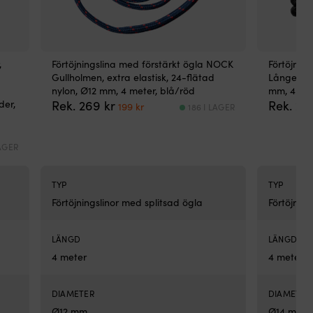
,
Förtöjningslina med förstärkt ögla NOCK
Förtöjnin
Gullholmen, extra elastisk, 24-flätad
Långedrag
nylon, Ø12 mm, 4 meter, blå/röd
mm, 4 met
Det
Det
der,
Rek.
269
kr
Rek.
26
199
kr
186 I LAGER
ursprungliga
nuvarande
priset
priset
var:
är:
LAGER
269 kr.
199 kr.
TYP
TYP
Förtöjningslinor med splitsad ögla
Förtöjnin
LÄNGD
LÄNGD
4 meter
4 meter
DIAMETER
DIAMETER
Ø12 mm
Ø14 mm