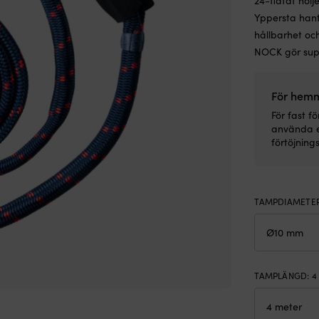
24-flätat hölj
Yppersta hant
hållbarhet och
NOCK gör sup
För hemm
För fast f
använda 
förtöjnings
TAMPDIAMETE
TAMPLÄNGD
:
4