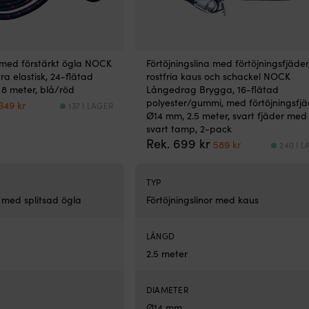
a med förstärkt ögla NOCK
Förtöjningslina med förtöjningsfjäder
ra elastisk, 24-flätad
rostfria kaus och schackel NOCK
 8 meter, blå/röd
Långedrag Brygga, 16-flätad
Det
Det
polyester/gummi, med förtöjningsfjä
349
kr
137 I LAGER
ursprungliga
nuvarande
Ø14 mm, 2.5 meter, svart fjäder med
priset
priset
svart tamp, 2-pack
var:
är:
Det
Det
Rek.
699
kr
589
kr
240 I 
489 kr.
349 kr.
ursprungliga
nuvarande
priset
priset
var:
är:
TYP
699 kr.
589 kr.
r med splitsad ögla
Förtöjningslinor med kaus
LÄNGD
2.5 meter
DIAMETER
Ø14 mm