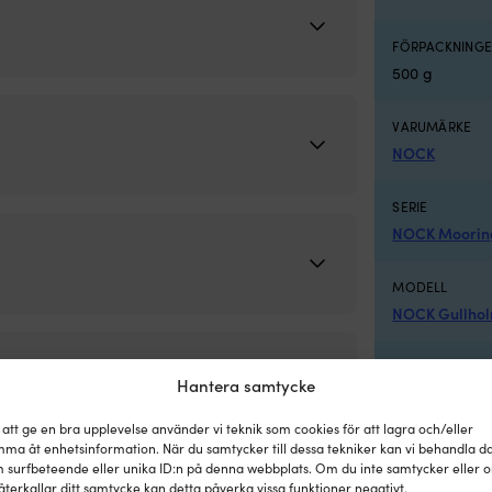
FÖRPACKNINGE
500 g
VARUMÄRKE
NOCK
SERIE
NOCK Mooring
MODELL
NOCK Gullho
TILLVERKAREN
Hantera samtycke
Blue/Red
 att ge en bra upplevelse använder vi teknik som cookies för att lagra och/eller
BROTTGRÄNS
ma åt enhetsinformation. När du samtycker till dessa tekniker kan vi behandla d
la
,
Förtöjningslinor
Etikett:
Tampar
 surfbeteende eller unika ID:n på denna webbplats. Om du inte samtycker eller 
1950 kg
återkallar ditt samtycke kan detta påverka vissa funktioner negativt.