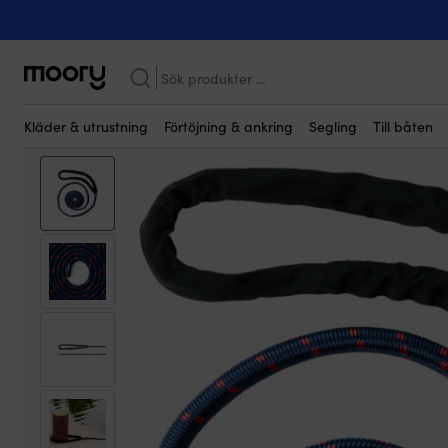
Kanske någon av dessa produkter kan i
Förtöjning & ankring
-
Förtöjningslinor
-
Med splitsad ögla
-
Förtö
Sök
efter:
Kläder & utrustning
Förtöjning & ankring
Segling
Till båten
Deal!
4 för
555
kr